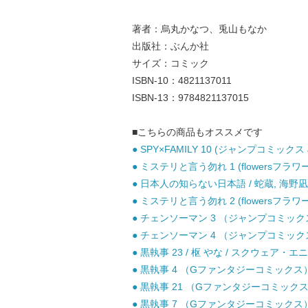
著者：烏丸かなつ、兎山もなか
出版社：ぶんか社
サイズ：コミック
ISBN-10：4821137011
ISBN-13：9784821137015
■こちらの商品もオススメです
● SPY×FAMILY 10 (ジャンプコミックス 
● ミステリと言う勿れ 1 (flowersフラワ
● 日本人の知らない日本語 / 蛇蔵, 海野凪
● ミステリと言う勿れ 2 (flowersフラワ
● チェンソーマン 3 （ジャンプコミックス）
● チェンソーマン 4 （ジャンプコミックス）
● 黒執事 23 / 枢 やな / スクウェア・エ
● 黒執事 4 （Gファンタジーコミックス） 
● 黒執事 21 （Gファンタジーコミックス
● 黒執事 7 （Gファンタジーコミックス） 