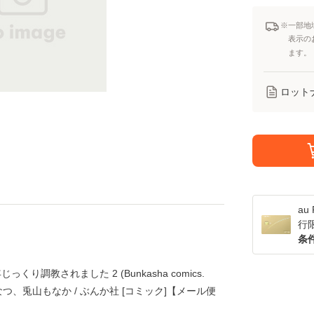
※一部地
表示の
ます。
ロット
a
行
条
り調教されました 2 (Bunkasha comics.
rs) / 烏丸かなつ、兎山もなか / ぶんか社 [コミック]【メール便