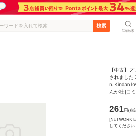
検索
詳細検索
【中古】 才
されました 2 (B
n. Kindan
んか社 [コ
261
円(
税
[NETWOR
してください