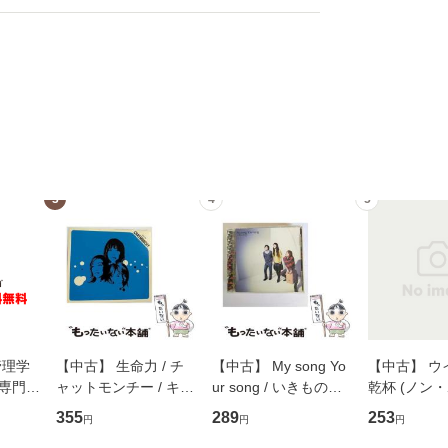
3
4
5
管理学
【中古】 生命力 / チ
【中古】 My song Yo
【中古】 ウ
専門職
ャットモンチー / キュ
ur song / いきものが
乾杯 (ノン
ントス
ーンレコード [CD]
かり / [CD]【メール便
ト) / 東野圭
355
289
253
円
円
円
(看護
【メール便送料無料】
送料無料】
社 [文庫]