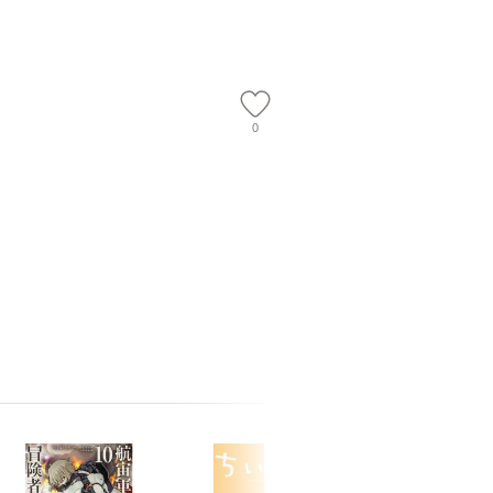
会、吉田元重 玉井済
【メール
夫 / 新評論 [単行本]
【メール
0