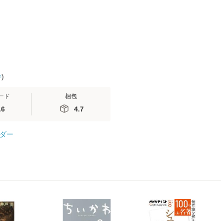
 / 手
料無料】
 南江
件
)
ード
梱包
.6
4.7
ダー