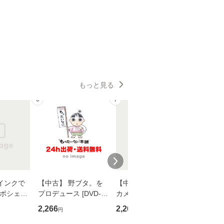
もっと見る
6
7
8
インクで
【中古】 野ブタ。を
【中古】 明日なき森
【中古】
・ポシェッ
プロデュース [DVD-B
カメムシ先生が熊野で
からだの
吾 / 祥伝
OX] / バップ [DVD]
語る / 熊野の森ネット
四季 / 藤
2,266
2,266
1,691
円
円
円
【メール便送
【メール便送料無料】
ワークいちいがしの
漁村文化協