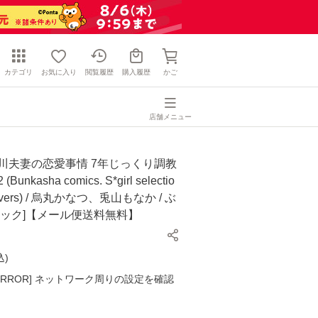
カテゴリ
お気に入り
閲覧履歴
購入履歴
かご
店舗メニュー
川夫妻の恋愛事情 7年じっくり調教
unkasha comics. S*girl selectio
 lovers) / 烏丸かなつ、兎山もなか / ぶ
ミック]【メール便送料無料】
込
)
K ERROR] ネットワーク周りの設定を確認