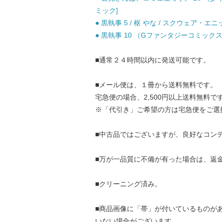
ミック]
● 黒執事 5 / 枢 やな / スクウェア・エニ
● 黒執事 10 （Gファンタジーコミックス）
■通常２４時間以内に発送可能です。
■メール便は、１冊から送料無料です。
宅急便の場合、2,500円以上送料無料で
※「代引き」ご希望の方は宅急便をご選
■中古品ではございますが、良好なコン
■万が一品質に不備が有った場合は、返
■クリーニング済み。
■商品画像に「帯」が付いているものが
いない場合がございます。