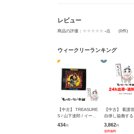
レビュー
商品の評価：
-
点
(0件)
ウィークリーランキング
1
2
【中古】 TREASURE
【中古】 看護
S / 山下達郎 / イース
自律し協働する
トウエスト・ジャパン
の看護マネジメ
434
3,862
円
円
[CD]【メール便送料無
キル 改訂第3版 
送料無料