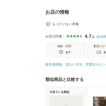
料】
学テキストNiCE)
島恵 藤本幸三 /
堂 [単行
お店の情報
もったいない本舗
4.7
お店の評価：
点
(
829
連絡・応対
配送スピ
4.7
4
販売者情報
支払い方法
営業日カレン
類似商品と比較する
今見ている商品