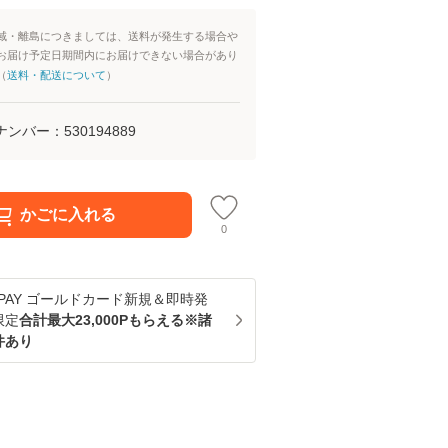
域・離島につきましては、送料が発生する場合や
お届け予定日期間内にお届けできない場合があり
（
送料・配送について
）
ナンバー：
530194889
かごに入れる
0
u PAY ゴールドカード新規＆即時発
限定
合計最大23,000Pもらえる※諸
件あり