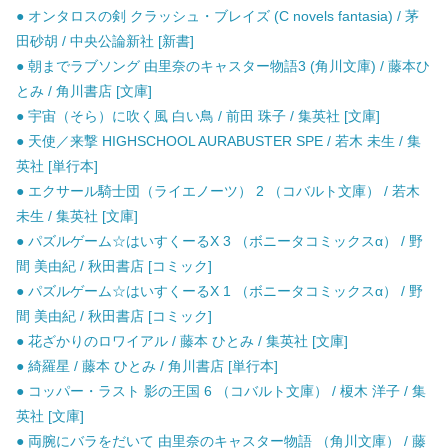
● オンタロスの剣 クラッシュ・ブレイズ (C novels fantasia) / 茅
田砂胡 / 中央公論新社 [新書]
● 朝までラブソング 由里奈のキャスター物語3 (角川文庫) / 藤本ひ
とみ / 角川書店 [文庫]
● 宇宙（そら）に吹く風 白い鳥 / 前田 珠子 / 集英社 [文庫]
● 天使／来撃 HIGHSCHOOL AURABUSTER SPE / 若木 未生 / 集
英社 [単行本]
● エクサール騎士団（ライエノーツ） 2 （コバルト文庫） / 若木
未生 / 集英社 [文庫]
● パズルゲーム☆はいすくーるX 3 （ボニータコミックスα） / 野
間 美由紀 / 秋田書店 [コミック]
● パズルゲーム☆はいすくーるX 1 （ボニータコミックスα） / 野
間 美由紀 / 秋田書店 [コミック]
● 花ざかりのロワイアル / 藤本 ひとみ / 集英社 [文庫]
● 綺羅星 / 藤本 ひとみ / 角川書店 [単行本]
● コッパー・ラスト 影の王国 6 （コバルト文庫） / 榎木 洋子 / 集
英社 [文庫]
● 両腕にバラをだいて 由里奈のキャスター物語 （角川文庫） / 藤