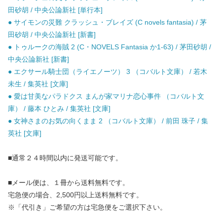
田砂胡 / 中央公論新社 [単行本]
● サイモンの災難 クラッシュ・ブレイズ (C novels fantasia) / 茅
田砂胡 / 中央公論新社 [新書]
● トゥルークの海賊 2 (C・NOVELS Fantasia か1-63) / 茅田砂胡 /
中央公論新社 [新書]
● エクサール騎士団（ライエノーツ） 3 （コバルト文庫） / 若木
未生 / 集英社 [文庫]
● 愛は甘美なパラドクス まんが家マリナ恋心事件 （コバルト文
庫） / 藤本 ひとみ / 集英社 [文庫]
● 女神さまのお気の向くまま 2 （コバルト文庫） / 前田 珠子 / 集
英社 [文庫]
■通常２４時間以内に発送可能です。
■メール便は、１冊から送料無料です。
宅急便の場合、2,500円以上送料無料です。
※「代引き」ご希望の方は宅急便をご選択下さい。