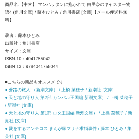
商品名:【中古】 マンハッタンに抱かれて 由里奈のキャスター物
語4 (角川文庫) / 藤本ひとみ / 角川書店 [文庫]【メール便送料無
料】
著者：藤本ひとみ
出版社：角川書店
サイズ：文庫
ISBN-10：4041755042
ISBN-13：9784041755044
■こちらの商品もオススメです
● 蒼路の旅人 （新潮文庫） / 上橋 菜穂子 / 新潮社 [文庫]
● 天と地の守り人 第2部 カンバル王国編 新潮文庫） / 上橋 菜穂子
/ 新潮社 [文庫]
● 天と地の守り人 第1部 ロタ王国編 新潮文庫） / 上橋 菜穂子 / 新
潮社 [文庫]
● 愛をするアンテロス まんが家マリナ求婚事件 / 藤本 ひとみ / 集
英社 [文庫]