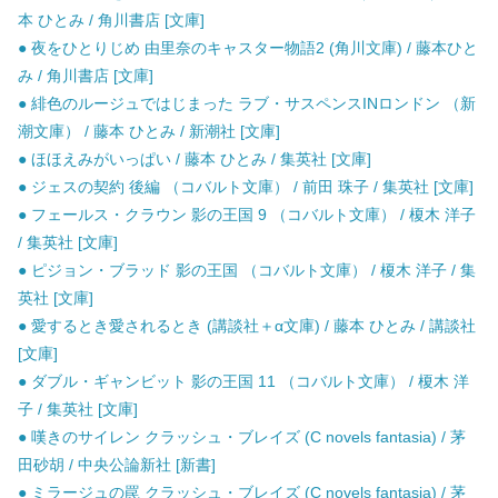
本 ひとみ / 角川書店 [文庫]
● 夜をひとりじめ 由里奈のキャスター物語2 (角川文庫) / 藤本ひと
み / 角川書店 [文庫]
● 緋色のルージュではじまった ラブ・サスペンスINロンドン （新
潮文庫） / 藤本 ひとみ / 新潮社 [文庫]
● ほほえみがいっぱい / 藤本 ひとみ / 集英社 [文庫]
● ジェスの契約 後編 （コバルト文庫） / 前田 珠子 / 集英社 [文庫]
● フェールス・クラウン 影の王国 9 （コバルト文庫） / 榎木 洋子
/ 集英社 [文庫]
● ピジョン・ブラッド 影の王国 （コバルト文庫） / 榎木 洋子 / 集
英社 [文庫]
● 愛するとき愛されるとき (講談社＋α文庫) / 藤本 ひとみ / 講談社
[文庫]
● ダブル・ギャンビット 影の王国 11 （コバルト文庫） / 榎木 洋
子 / 集英社 [文庫]
● 嘆きのサイレン クラッシュ・ブレイズ (C novels fantasia) / 茅
田砂胡 / 中央公論新社 [新書]
● ミラージュの罠 クラッシュ・ブレイズ (C novels fantasia) / 茅