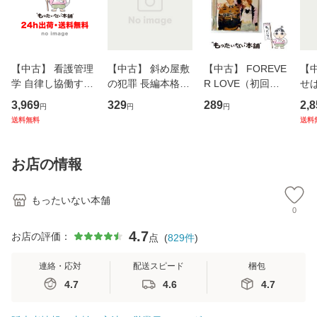
【中古】 看護管理
【中古】 斜め屋敷
【中古】 FOREVE
【
学 自律し協働する
の犯罪 長編本格推
R LOVE（初回生
せば
専門職の看護マネ
理小説 (光文社文
産限定盤） / 清水
VD
3,969
329
289
2,8
円
円
円
ジメントスキル 改
庫) / 島田荘司 / 光
翔太×加藤ミリヤ /
タ
送料無料
送料
訂第3版 (看護学テ
文社 [文庫]【メー
[CD]【メール便送
ター
キストNiCE) / 手島
ル便送料無料】
料無料】
VD
恵 藤本幸三 / 南江
料
お店の情報
堂 [単行
もったいない本舗
0
4.7
お店の評価：
点
(
829
件
)
連絡・応対
配送スピード
梱包
4.7
4.6
4.7