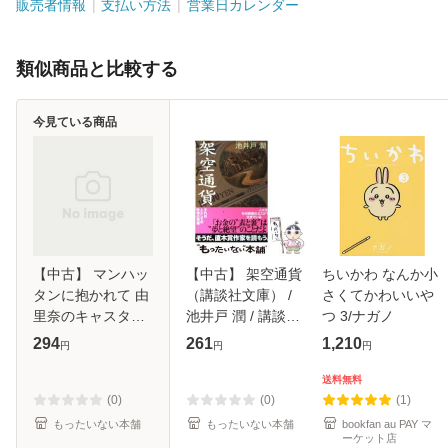
販売者情報
支払い方法
営業日カレンダー
類似商品と比較する
今見ている商品
【中古】 マンハッ
【中古】 架空通貨
ちいかわ なんか小
タンに抱かれて 由
（講談社文庫） /
さくてかわいいや
里奈のキャスター
池井戸 潤 / 講談社
つ 3/ナガノ
物語4 (角川文庫) /
[文庫]【メール便送
294
261
1,210
円
円
円
藤本ひとみ / 角川
料無料】
書店 [文庫]【メー
送料無料
ル便送料無料】
(0)
(0)
(1)
もったいない本舗
もったいない本舗
bookfan au PAY マ
ーケット店