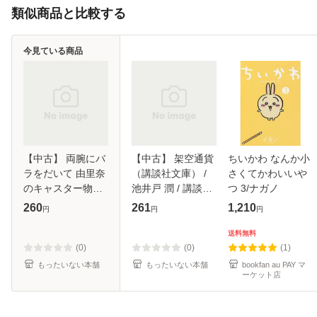
類似商品と比較する
今見ている商品
【中古】 両腕にバ
【中古】 架空通貨
ちいかわ なんか小
ラをだいて 由里奈
（講談社文庫） /
さくてかわいいや
のキャスター物語
池井戸 潤 / 講談社
つ 3/ナガノ
（角川文庫） / 藤
[文庫]【メール便送
260
261
1,210
円
円
円
本 ひとみ / 角川書
料無料】
店 [文庫]【メール
送料無料
便送料無料】
(0)
(0)
(1)
もったいない本舗
もったいない本舗
bookfan au PAY マ
ーケット店