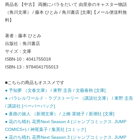
商品名:【中古】 両腕にバラをだいて 由里奈のキャスター物語
（角川文庫） / 藤本 ひとみ / 角川書店 [文庫]【メール便送料無
料】
著者：藤本 ひとみ
出版社：角川書店
サイズ：文庫
ISBN-10：4041755018
ISBN-13：9784041755013
■こちらの商品もオススメです
● 予知夢 （文春文庫） / 東野 圭吾 / 文藝春秋 [文庫]
● パラレルワールド・ラブストーリー （講談社文庫） / 東野 圭吾
/ 講談社 [ペーパーバック]
● 蒼路の旅人 （新潮文庫） / 上橋 菜穂子 / 新潮社 [文庫]
● 花のち晴れ 花男Next Season 4 (ジャンプコミックス. JUMP
COMICS+) / 神尾葉子 / 集英社 [コミック]
● 花のち晴れ 花男Next Season 3 (ジャンプコミックス. JUMP