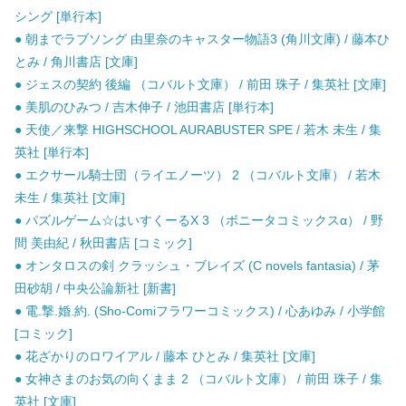
シング [単行本]
● 朝までラブソング 由里奈のキャスター物語3 (角川文庫) / 藤本ひ
とみ / 角川書店 [文庫]
● ジェスの契約 後編 （コバルト文庫） / 前田 珠子 / 集英社 [文庫]
● 美肌のひみつ / 吉木伸子 / 池田書店 [単行本]
● 天使／来撃 HIGHSCHOOL AURABUSTER SPE / 若木 未生 / 集
英社 [単行本]
● エクサール騎士団（ライエノーツ） 2 （コバルト文庫） / 若木
未生 / 集英社 [文庫]
● パズルゲーム☆はいすくーるX 3 （ボニータコミックスα） / 野
間 美由紀 / 秋田書店 [コミック]
● オンタロスの剣 クラッシュ・ブレイズ (C novels fantasia) / 茅
田砂胡 / 中央公論新社 [新書]
● 電.撃.婚.約. (Sho-Comiフラワーコミックス) / 心あゆみ / 小学館
[コミック]
● 花ざかりのロワイアル / 藤本 ひとみ / 集英社 [文庫]
● 女神さまのお気の向くまま 2 （コバルト文庫） / 前田 珠子 / 集
英社 [文庫]