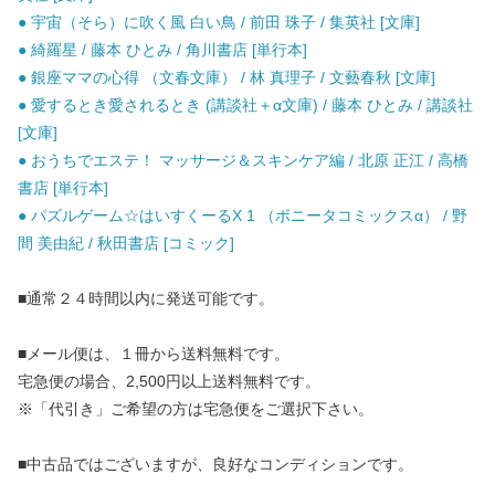
● 宇宙（そら）に吹く風 白い鳥 / 前田 珠子 / 集英社 [文庫]
● 綺羅星 / 藤本 ひとみ / 角川書店 [単行本]
● 銀座ママの心得 （文春文庫） / 林 真理子 / 文藝春秋 [文庫]
● 愛するとき愛されるとき (講談社＋α文庫) / 藤本 ひとみ / 講談社
[文庫]
● おうちでエステ！ マッサージ＆スキンケア編 / 北原 正江 / 高橋
書店 [単行本]
● パズルゲーム☆はいすくーるX 1 （ボニータコミックスα） / 野
間 美由紀 / 秋田書店 [コミック]
■通常２４時間以内に発送可能です。
■メール便は、１冊から送料無料です。
宅急便の場合、2,500円以上送料無料です。
※「代引き」ご希望の方は宅急便をご選択下さい。
■中古品ではございますが、良好なコンディションです。