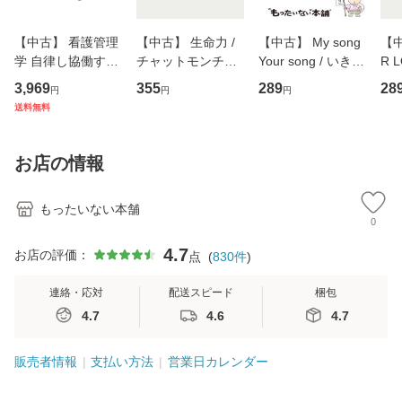
【中古】 看護管理
【中古】 生命力 /
【中古】 My song
【中
学 自律し協働する
チャットモンチー /
Your song / いきも
R 
専門職の看護マネ
キューンレコード
のがかり / [CD]
産限
3,969
355
289
28
円
円
円
ジメントスキル 改
[CD]【メール便送
【メール便送料無
翔太
送料無料
訂第3版 (看護学テ
料無料】
料】
[C
キストNiCE) / 手島
料
恵 藤本幸三 / 南江
お店の情報
堂 [単行
もったいない本舗
0
4.7
お店の評価：
点
(
830
件
)
連絡・応対
配送スピード
梱包
4.7
4.6
4.7
販売者情報
支払い方法
営業日カレンダー