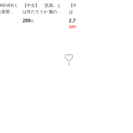
EVER L
【中古】 「意識」と
【中古】 耳をすませ
【中古】
生産限定
は何だろうか 脳の来
ば 〈2枚組〉 [DVD] /
も2時間
翔太×加藤
歴、知覚の錯誤 （講
ブエナ・ビスタ・ホー
めるよう
289
2,735
253
円
円
円
談社現代新書） / 下条
ム・エンターテイメン
計超入門！
送料無料
】
信輔 / 講談社 [新書]
ト [DVD]【メール便送
隆 / 高
【メール便送料無料】
料無料】
（ソフト
【メール
0