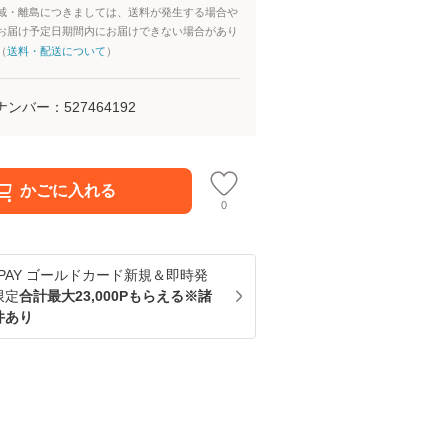
域・離島につきましては、送料が発生する場合や
お届け予定日期間内にお届けできない場合があり
（
送料・配送について
）
ナンバー：
527464192
かごに入れる
0
u PAY ゴールドカード新規＆即時発
限定
合計最大23,000Pもらえる※諸
件あり