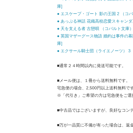
庫]
● エスケープ・ゴート 影の王国 2 （コバル
● あっぷる神話 花織高校恋愛スキャンダル /
● 天を支える者 古戀唄 （コバルト文庫） / 
● 英国マザーグース物語 婚約は事件の幕開け
庫]
● エクサール騎士団（ライエノーツ） 3 （コ
■通常２４時間以内に発送可能です。
■メール便は、１冊から送料無料です。
宅急便の場合、2,500円以上送料無料で
※「代引き」ご希望の方は宅急便をご選
■中古品ではございますが、良好なコン
■万が一品質に不備が有った場合は、返