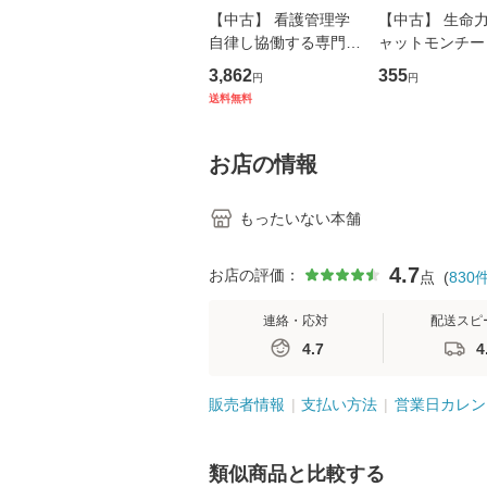
【中古】 看護管理学
【中古】 生命力 
自律し協働する専門職
ャットモンチー 
の看護マネジメントス
ーンレコード [C
3,862
355
円
円
キル 改訂第3版 (看護
【メール便送料
送料無料
学テキストNiCE) / 手
島恵 藤本幸三 / 南江
堂 [単行
お店の情報
もったいない本舗
4.7
お店の評価：
点
(
830
連絡・応対
配送スピ
4.7
4
販売者情報
支払い方法
営業日カレン
類似商品と比較する