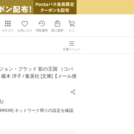
カテゴリ
お気に入り
閲覧履歴
購入履歴
かご
店舗メニュー
ジョン・ブラッド 影の王国 （コバ
 榎木 洋子 / 集英社 [文庫]【メール便
込
)
K ERROR] ネットワーク周りの設定を確認