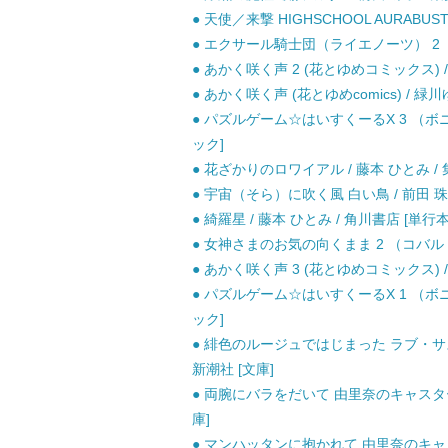
● 天使／来撃 HIGHSCHOOL AURABUST
● エクサール騎士団（ライエノーツ） 2 （コ
● あかく咲く声 2 (花とゆめコミックス) /
● あかく咲く声 (花とゆめcomics) / 緑川
● パズルゲーム☆はいすくーるX 3 （ボニ
ック]
● 花ざかりのロワイアル / 藤本 ひとみ / 
● 宇宙（そら）に吹く風 白い鳥 / 前田 珠子
● 綺羅星 / 藤本 ひとみ / 角川書店 [単行本
● 女神さまのお気の向くまま 2 （コバルト文
● あかく咲く声 3 (花とゆめコミックス) /
● パズルゲーム☆はいすくーるX 1 （ボニ
ック]
● 緋色のルージュではじまった ラブ・サス
新潮社 [文庫]
● 両腕にバラをだいて 由里奈のキャスター物
庫]
● マンハッタンに抱かれて 由里奈のキャスタ