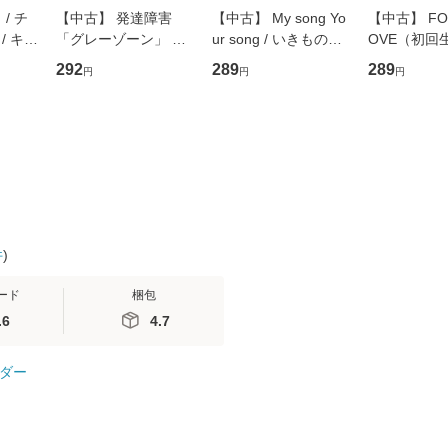
/ チ
【中古】 発達障害
【中古】 My song Yo
【中古】 FOR
/ キュ
「グレーゾーン」 そ
ur song / いきものが
OVE（初回
D]
の正しい理解と克服法
かり / [CD]【メール便
盤） / 清水
292
289
289
円
円
円
無料】
(SB新書 572) / 岡田尊
送料無料】
ミリヤ / [CD]【メール
司 / ＳＢクリエイティ
便送料無料
ブ [新書]【メール便送
料無料】
件
)
ード
梱包
.6
4.7
ダー