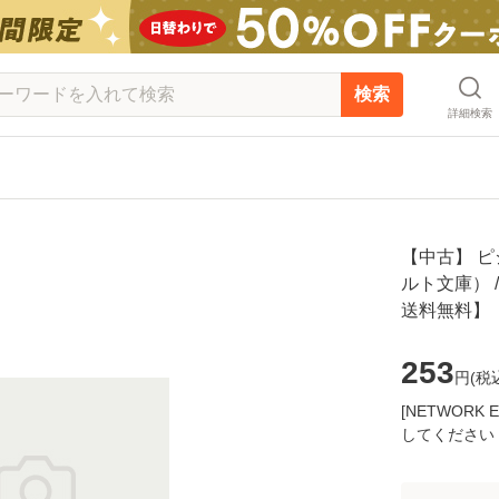
検索
詳細検索
【中古】 ピ
ルト文庫） /
送料無料】
253
円(
税
[NETWOR
してください