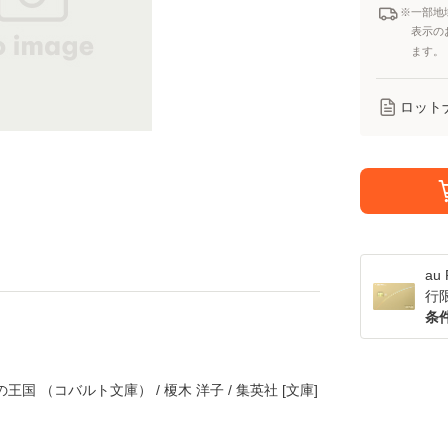
※一部地
表示の
ます。
ロット
a
行
条
国 （コバルト文庫） / 榎木 洋子 / 集英社 [文庫]