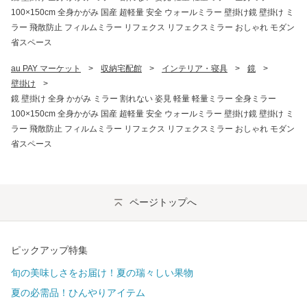
100×150cm 全身かがみ 国産 超軽量 安全 ウォールミラー 壁掛け鏡 壁掛け ミ
ラー 飛散防止 フィルムミラー リフェクス リフェクスミラー おしゃれ モダン
省スペース
au PAY マーケット
>
収納宅配館
>
インテリア・寝具
>
鏡
>
壁掛け
>
鏡 壁掛け 全身 かがみ ミラー 割れない 姿見 軽量 軽量ミラー 全身ミラー
100×150cm 全身かがみ 国産 超軽量 安全 ウォールミラー 壁掛け鏡 壁掛け ミ
ラー 飛散防止 フィルムミラー リフェクス リフェクスミラー おしゃれ モダン
省スペース
ページトップへ
ピックアップ特集
旬の美味しさをお届け！夏の瑞々しい果物
夏の必需品！ひんやりアイテム