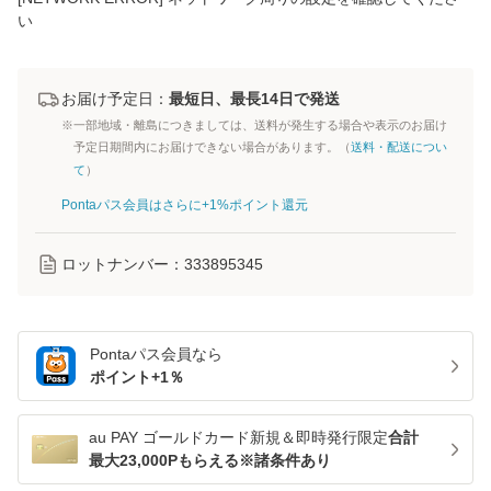
い
お届け予定日：
最短日、最長14日で発送
※一部地域・離島につきましては、送料が発生する場合や表示のお届け
予定日期間内にお届けできない場合があります。（
送料・配送につい
て
）
Pontaパス会員はさらに+1%ポイント還元
ロットナンバー：
333895345
Pontaパス
会員なら
ポイント+
1
％
au PAY ゴールドカード新規＆即時発行限定
合計
最大23,000Pもらえる※諸条件あり