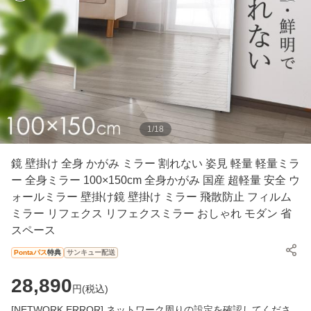
1
/
18
鏡 壁掛け 全身 かがみ ミラー 割れない 姿見 軽量 軽量ミラ
ー 全身ミラー 100×150cm 全身かがみ 国産 超軽量 安全 ウ
ォールミラー 壁掛け鏡 壁掛け ミラー 飛散防止 フィルム
ミラー リフェクス リフェクスミラー おしゃれ モダン 省
スペース
Pontaパス
特典
サンキュー配送
28,890
円(
税込
)
[NETWORK ERROR] ネットワーク周りの設定を確認してくださ