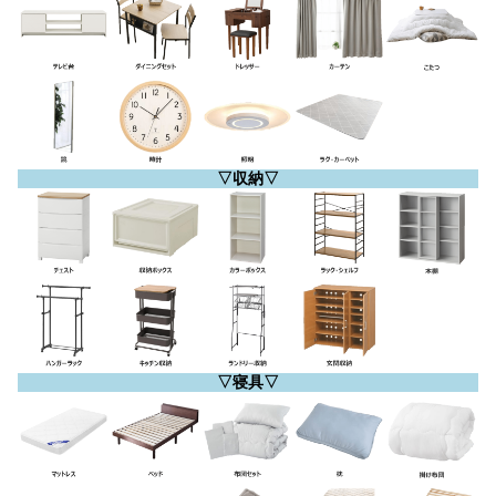
▽収納▽
▽寝具▽