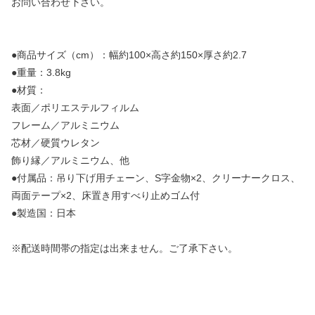
お問い合わせ下さい。
●商品サイズ（cm）：幅約100×高さ約150×厚さ約2.7
●重量：3.8kg
●材質：
表面／ポリエステルフィルム
フレーム／アルミニウム
芯材／硬質ウレタン
飾り縁／アルミニウム、他
●付属品：吊り下げ用チェーン、S字金物×2、クリーナークロス、
両面テープ×2、床置き用すべり止めゴム付
●製造国：日本
※配送時間帯の指定は出来ません。ご了承下さい。