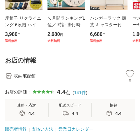
座椅子 リクライニ
＼月間ランキング1
ハンガーラック 頑
マ
ング 6段階 ハイバ
位／ 時計 掛け時計
丈 キャスター付き
ーヤ
ック 1人掛け 折り
壁掛け 電波 電波時
おしゃれ パイプハ
ー
3,980
2,680
6,680
1,0
円
円
円
たたみ コンパクト
計 北欧 おしゃれ
ンガー シングル 伸
り大
送料無料
送料無料
送料無料
送料
厚さ 約11cm ウレ
木目 リビング 30c
縮 高さ117〜182c
枚入
タンフォーム 程よ
m 壁掛け時計 PW
m 無段階調節可 洋
ア
い弾力 シンプル こ
CRR-30-C時計 ウ
服掛け スタンド コ
プリ
お店の情報
たつ リ
ォールクロ
ート掛
った
収納宅配館
0
4.4
お店の評価：
点
(
141
件
)
連絡・応対
配送スピード
梱包
4.4
4.4
4.4
販売者情報
支払い方法
営業日カレンダー