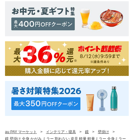
au PAY マーケット
>
インテリア・寝具
>
鏡
>
壁掛け
>
鏡 壁掛け 全身 かがみ ミラー 割れない 姿見 軽量 軽量ミラー 全身ミラー