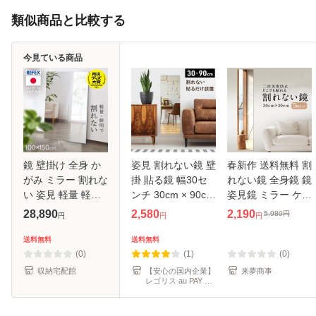
類似商品と比較する
今見ている商品
鏡 壁掛け 全身 か
姿見 割れない鏡 壁
春新作 送料無料 割
がみ ミラー 割れな
掛 貼る鏡 幅30セ
れない鏡 全身鏡 鏡
い 姿見 軽量 軽量
ンチ 30cm × 90cm
姿見鏡 ミラー ケガ
ミラー 全身ミラー
全身鏡 割れない 鏡
防止 貼る 5枚セッ
28,890
2,580
2,190
5,980
円
円
円
円
100×150cm 全身
壁掛け 貼る ウォー
ト 30cm×30cm ア
かがみ 国産 超軽量
ルミラー
クリル 飛散防止 二
送料無料
送料無料
安全 ウォールミラ
次災害防止 穴あけ
(0)
(1)
(0)
ー 壁掛
不要
収納宅配館
【安心の国内企業】
来夢商事
レゴリス au PAY マ
ーケット店