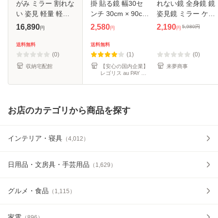
がみ ミラー 割れな
掛 貼る鏡 幅30セ
れない鏡 全身鏡 鏡
い 姿見 軽量 軽量
ンチ 30cm × 90cm
姿見鏡 ミラー ケガ
ミラー 全身ミラー
全身鏡 割れない 鏡
防止 貼る 5枚セッ
16,890
2,580
2,190
5,980
円
円
円
円
30×150cm 全身か
壁掛け 貼る ウォー
ト 30cm×30cm ア
がみ 国産 超軽量
ルミラー
クリル 飛散防止 二
送料無料
送料無料
安全 ウォールミラ
次災害防止 穴あけ
(0)
(1)
(0)
ー 壁掛
不要
収納宅配館
【安心の国内企業】
来夢商事
レゴリス au PAY マ
ーケット店
お店のカテゴリから商品を探す
インテリア・寝具
（
4,012
）
日用品・文房具・手芸用品
（
1,629
）
グルメ・食品
（
1,115
）
家電
（
896
）