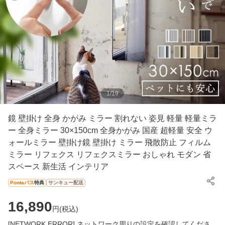
1
/
19
鏡 壁掛け 全身 かがみ ミラー 割れない 姿見 軽量 軽量ミラ
ー 全身ミラー 30×150cm 全身かがみ 国産 超軽量 安全 ウ
ォールミラー 壁掛け鏡 壁掛け ミラー 飛散防止 フィルム
ミラー リフェクス リフェクスミラー おしゃれ モダン 省
スペース 新生活 インテリア
Pontaパス
特典
サンキュー配送
16,890
円(
税込
)
[NETWORK ERROR] ネットワーク周りの設定を確認してくださ