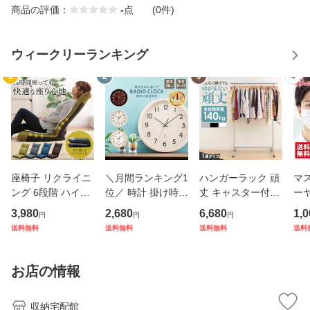
商品の評価：
-
点
(0件)
ウィークリーランキング
1
2
3
4
座椅子 リクライニ
＼月間ランキング1
ハンガーラック 頑
マ
ング 6段階 ハイバ
位／ 時計 掛け時計
丈 キャスター付き
ーヤ
ック 1人掛け 折り
壁掛け 電波 電波時
おしゃれ パイプハ
ー
3,980
2,680
6,680
1,0
円
円
円
たたみ コンパクト
計 北欧 おしゃれ
ンガー シングル 伸
り大
送料無料
送料無料
送料無料
送料
厚さ 約11cm ウレ
木目 リビング 30c
縮 高さ117〜182c
枚入
タンフォーム 程よ
m 壁掛け時計 PW
m 無段階調節可 洋
ア
い弾力 シンプル こ
CRR-30-C時計 ウ
服掛け スタンド コ
プリ
お店の情報
たつ リ
ォールクロ
ート掛
った
収納宅配館