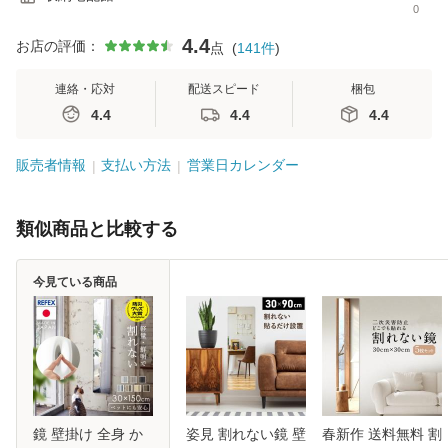
0
4.4
お店の評価：
点
(
141
件
)
連絡・応対
配送スピード
梱包
4.4
4.4
4.4
販売者情報
支払い方法
営業日カレンダー
類似商品と比較する
今見ている商品
鏡 壁掛け 全身 か
姿見 割れない鏡 壁
春新作 送料無料 割