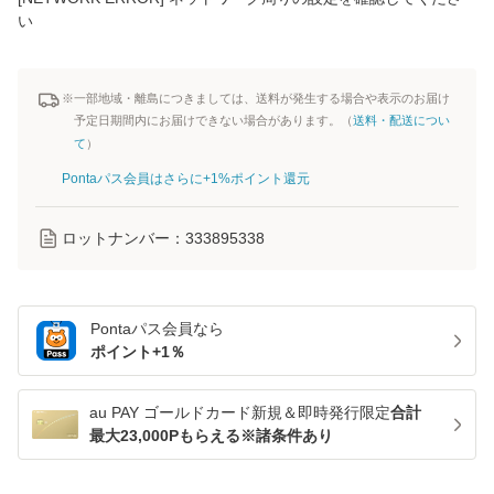
い
※一部地域・離島につきましては、送料が発生する場合や表示のお届け
予定日期間内にお届けできない場合があります。（
送料・配送につい
て
）
Pontaパス会員はさらに+1%ポイント還元
ロットナンバー：
333895338
Pontaパス
会員なら
ポイント+
1
％
au PAY ゴールドカード新規＆即時発行限定
合計
最大23,000Pもらえる※諸条件あり