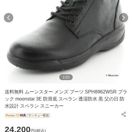
1
/
10
送料無料 ムーンスター メンズ ブーツ SPH8962WSR ブラ
ック moonstar 3E 防滑底 スぺラン 透湿防水 黒 父の日 防
水設計 スペラン スニーカー
Pontaパス
特典
サンキュー配送
24,200
円(
税込
)