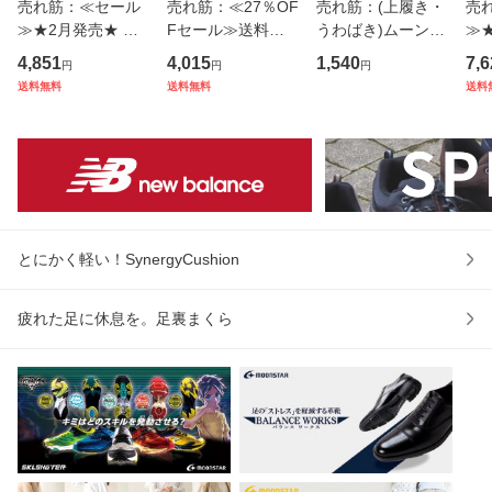
売れ筋：≪セール
売れ筋：≪27％OF
売れ筋：(上履き・
売
≫★2月発売★ 春
Fセール≫送料無
うわばき)ムーンス
≫
夏新作 送料無料 ニ
料 ムーンスター メ
ター 子供靴 日本製
夏新
4,851
4,015
1,540
7,6
円
円
円
ューバランス new
ンズ/レディース ス
スクール キッズ シ
ュー
送料無料
送料無料
送料
balance レディー
ニーカー SNGY U
ューズ アルファス
ba
ス ランニングシュ
23 オールホワイト
クールカラー moo
ス
ーズ スニーカー N
軽量 脱ぎ履きしや
nstar バンド 綿 抗
イル
B W430544 2
すい 抗菌防
菌防臭
シ
とにかく軽い！SynergyCushion
疲れた足に休息を。足裏まくら