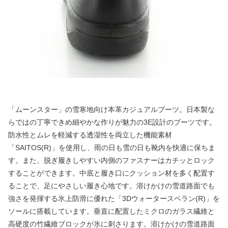
「ムーンスター」の雪寒地向け本革カジュアルブーツ。日本製な
らではの丁寧できめ細やかな作りが魅力の3E設計のブーツです。
防水性とムレを軽減する透湿性を両立した機能素材
「SAITOS(R)」を使用し、雨の日も雪の日も靴内を快適に保ちま
す。また、脱ぎ履きしやすい内側のファスナーはカチッとロック
することができます。中底と履き口にクッション材を多く配置す
ることで、足にやさしい履き心地です。溶けかけの雪道路面でも
強さを発揮する氷上防滑に優れた「3Dウォータースペラン(R)」を
ソールに搭載しています。垂直に配置したミクロのガラス繊維と
高硬度の竹繊維ブロックが氷に刺さります。溶けかけの雪道路面