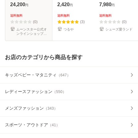
ラック moonstar
キング 仕事 就活
靴 軽量 紳士靴 ア
24,200
2,420
7,980
円
円
円
3E 防滑底 スぺラ
Wilson ウィルソン
シックス商事 冠婚
ン 透湿防水 黒 父
AIR WALKING 71
葬祭 結婚式 葬式
送料無料
送料無料
送料無料
の日 防水設計 スペ
72 73 75 76
通勤 ブラック 黒
(0)
(3)
(0)
ラン スニー
ブラウン
ムーンスター公式オ
つるや
シューズ愛ランド
ンラインショップ
au PAY マーケット
店
お店のカテゴリから商品を探す
キッズベビー・マタニティ
（
647
）
レディースファッション
（
550
）
メンズファッション
（
343
）
スポーツ・アウトドア
（
41
）