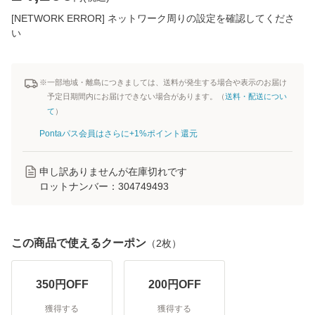
[NETWORK ERROR] ネットワーク周りの設定を確認してくださ
い
※一部地域・離島につきましては、送料が発生する場合や表示のお届け
予定日期間内にお届けできない場合があります。（
送料・配送につい
て
）
Pontaパス会員はさらに+1%ポイント還元
申し訳ありませんが在庫切れです
ロットナンバー：
304749493
この商品で使えるクーポン
（
2
枚）
350
円OFF
200
円OFF
獲得する
獲得する