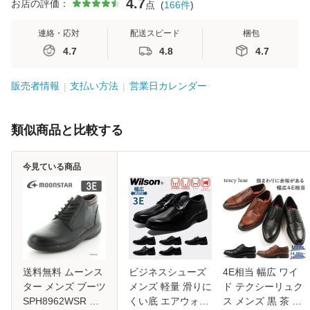
4.7
お店の評価：
点
(
166
件
)
連絡・応対
配送スピード
梱包
4.7
4.8
4.7
販売者情報
支払い方法
営業日カレンダー
類似商品と比較する
今見ている商品
送料無料 ムーンス
ビジネスシューズ
4E相当 幅広 ワイ
ター メンズ ブーツ
メンズ 軽量 滑りに
ド テクシーリュク
SPH8962WSR ブ
くい底 エアウォー
ス メンズ 黒 茶 革