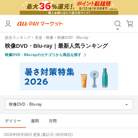
カテゴリ
すべて
総合ランキング
音楽・映像
映像DVD・Blu-ray
価格
すべて
映像DVD・Blu-ray｜最新人気ランキング
映像DVD・Blu-rayのカテゴリから商品を探す
支払い方法
すべて
その他の条件
送料無料
タイムセール
Pontaパス特典対象すべて
ポイントUPセレクトのみ
映像DVD・Blu-ray
サンキュー配送対象
レビューキャンペーン
デイリー
週間
月間
キーワード
2026年08月08日 更新 (集計日: 08月08日)