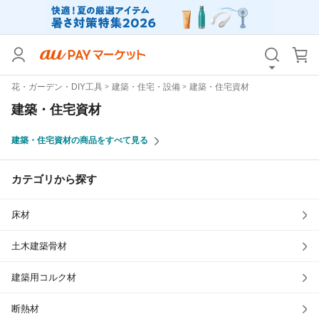
カテゴリ
すべて
花・ガーデン・DIY工具
建築・住宅・設備
建築・住宅資材
価格
すべて
建築・住宅資材
支払い方法
すべて
建築・住宅資材の商品をすべて見る
その他の条件
カテゴリから探す
送料無料
タイムセール
床材
Pontaパス特典対象すべて
ポイントUPセレクトのみ
サンキュー配送対象
レビューキャンペーン
土木建築骨材
建築用コルク材
キーワード
断熱材