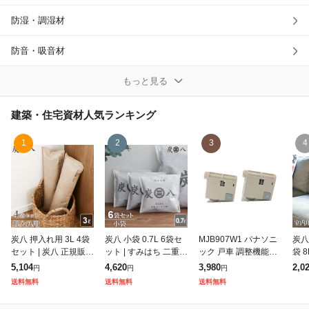
防湿・調湿材
除外ワード
防音・吸音材
鉄鋼材
もっと見る
非鉄金属材・合金
建築・住宅資材
人気ランキング
木材
1
2
3
4
石材
タイル
壁材
炭八 押入れ用 3L 4袋
炭八 小袋 0.7L 6袋セ
MJB907W1 パナソニ
炭八
セット | 炭八 正規販売
ット | すみはち 二重小
ック 戸車 調整機能付
袋 
レンガ・ブロック
店すみはち 除湿 炭 湿
袋 除湿 炭 湿気 消臭
き 引き戸・内装引戸
店す
5,104
4,620
3,980
2,0
円
円
円
気 消臭 カビ対策 クロ
湿気取り しっけ キッ
用 Y戸車 ホワイト 2個
気 
送料無料
送料無料
送料無料
ーゼット 布団 押入れ
チン 引き出し クロー
入り1セット 新品 純
れ 
建具
ゼッ
正 交換用
湿気