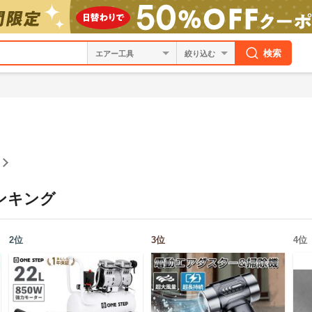
検索
絞り込む
ンキング
2
位
3
位
4
位