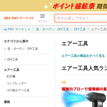
カテゴリ
au PAY マーケット
花・ガーデン・DIY工具
DIY工具
エアー工具
カテゴリから探す
エアー工具
花・ガーデン・DIY工具
エアー工具の商品をすべて見る
DIY工具
エアー工具
人気ラ
エアー工具
釘打機
1
位
コンプレッサー
その他エアー工具
価格