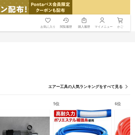
お気に入り
閲覧履歴
購入履歴
マイメニュー
かご
エアー工具
の人気ランキングをすべて見る
5
位
6
位