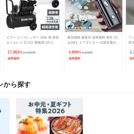
エアーコンプレッサー 100v 車 静音
最安挑戦 春新作 送料無料 新作【1
フ
オイルレス 圧力計 業務用 22l 小型
台2役】エアダスター USB充電式
用 
最強 大容量 エアーツール 工具 コ
ハンディクリーナー 電動ブロワー
カプ
17,982
4,890
3,
ンプレッ
円
19,980
円
洗車 ペット 除塵 除
円
4,898
円
送料無料
送料無料
送
ンから探す