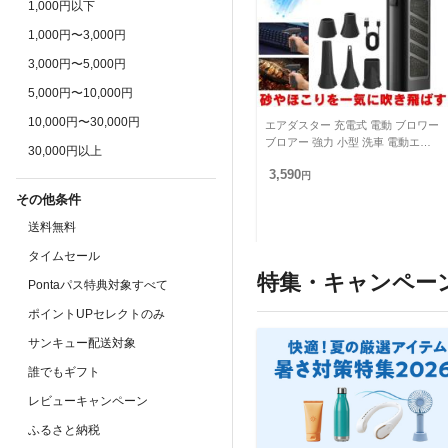
1,000円以下
1,000円〜3,000円
3,000円〜5,000円
5,000円〜10,000円
10,000円〜30,000円
エアダスター 充電式 電動 ブロワー
ブロアー 強力 小型 洗車 電動エア
30,000円以上
ダスター ハンディ コードレス 車
3,590
掃除 pc キーボ
円
その他条件
送料無料
タイムセール
特集・キャンペー
Pontaパス特典対象すべて
ポイントUPセレクトのみ
サンキュー配送対象
誰でもギフト
レビューキャンペーン
ふるさと納税