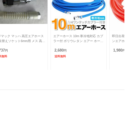
ジマック マッハ 高圧エアホース
エアーホース 10m 寒冷地対応 カプ
即日出荷 藤原
取替えソケット6mm用 メス 高圧
ラー付 ポリウレタン エアー ホース
ンエアホース 
ラ 6HPS-G ネコポス 在庫
空気入れ 塗装 エアーコンプレッサ
737
2,680
1,980
円
ー エアダスター
円
円
料無料
送料無料