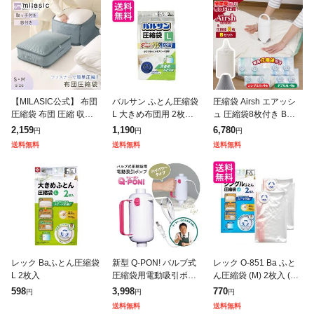
【MILASIC公式】 布団
バルサン ふとん圧縮袋
圧縮袋 Airsh エアッシ
圧縮袋 布団 圧縮 収納
L 大きめ布団用 2枚入
ュ 圧縮袋8枚付き Bセ
袋 2タイプ 2サイズ 簡
(ダニよけ 防虫 Wパワ
ット エアッシュ+ 圧縮
2,159
1,190
6,780
円
円
円
単圧縮 掃除機不要 約4
ー) 90×120cm 送料無料
袋シングル用(4枚)+ダ
送料無料
送料無料
送料無料
0% ボリュームダウン
ブル用(4枚) | ふとん
ス
レック Baふとん圧縮袋
新型 Q-PON! バルブ式
レック O-851 Ba ふと
L 2枚入
圧縮袋用電動吸引ポン
ん圧縮袋 (M) 2枚入 (自
プ オリエント キューポ
動ロック式) LEC 送料
598
3,998
770
円
円
円
ン 60秒で圧縮完了 掃除
無料
送料無料
送料無料
機不要 電動ポンプ 押し