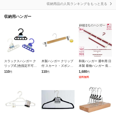
収
収納用品の人気ランキングをもっと見る
収納用ハンガー
スラックスハンガー ク
木製ハンガー クリップ
和装ハンガー 通年用 日
リップ式 [色指定不可]
付 スカート・ズボン用
本製 着物ハンガー 長尺
(100円ショップ 100円
33×高さ12cm (100円シ
EL-K 帯掛け付き きも
110
110
1,680
円
円
円
均一 100均一 100均)
ョップ 100円均一 100
の 収納 衣紋掛け コン
送料無料
均一 100均)
パクト 折りたたみ式 三
段階