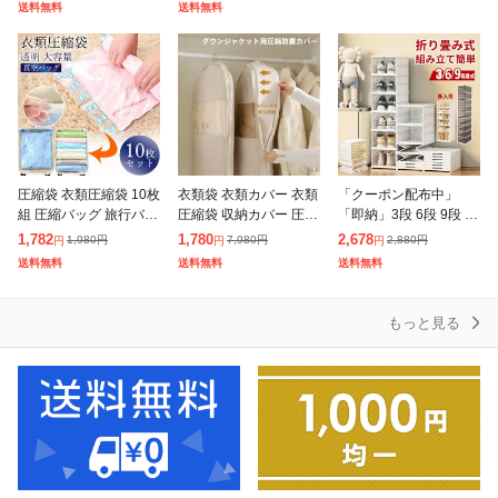
送料無料
送料無料
み 積み重ね クローゼッ
収納 省スペース 組み合
すべらない 落ちない 洗
ト 押入れ 洋
わ収納 小物
濯 パン
圧縮袋 衣類圧縮袋 10枚
衣類袋 衣類カバー 衣類
「クーポン配布中」
組 圧縮バッグ 旅行バッ
圧縮袋 収納カバー 圧縮
「即納」3段 6段 9段 シ
グ 旅行用 布団圧縮袋
袋 収納 吊り下げ収納
ューズボックス 折りた
1,782
1,780
2,678
1,980
円
7,980
円
2,880
円
円
円
円
掃除機 収納袋 アウトド
ショート ロング 通気性
たみ シューズラック 扉
送料無料
送料無料
送料無料
ア 出張 省スペース ト
ファスナー式圧縮収納
付き 靴収納ラック スニ
ラベル
袋 スペー
ーカーボック
もっと見る