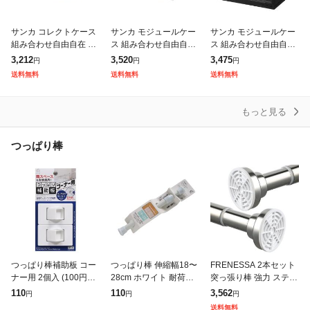
サンカ コレクトケース
サンカ モジュールケー
サンカ モジュールケー
組み合わせ自由自在 引
ス 組み合わせ自由自在
ス 組み合わせ自由自在
き出し収納ケース ワイ
引き出し収納ケース ワ
引き出し収納ケース ワ
3,212
3,520
3,475
円
円
円
ドM ホワイト (前パネル
イドS クリア ライフス
イドL ブラック ライフ
送料無料
送料無料
送料無料
鏡面) ライフスタイルに
タイルに合わせて組み
スタイルに合わせて組
合わせて組
合わせができる引
み合わせができる
もっと見る
つっぱり棒
つっぱり棒補助板 コー
つっぱり棒 伸縮幅18〜
FRENESSA 2本セット
ナー用 2個入 (100円シ
28cm ホワイト 耐荷重1
突っ張り棒 強力 ステン
ョップ 100円均一 100
kg (100円ショップ 100
レス つっぱり棒 幅73~
110
110
3,562
円
円
円
均一 100均)
円均一 100均一 100均)
138CM 耐荷重50~15K
送料無料