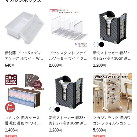
マガジンボックス
伊勢藤 ブック&メディ
ブックスタンド ファイ
新聞ストッカー 幅33×
アケース ホワイト WH
ルソーター ワイド クリ
奥行27×高さ36cm 新聞
4966149540110 収納
ア MX-23 | 仕分け 仕切
収納 新聞紙ラック キャ
640
2,080
1,280
円
円
円
漫画本 コミック誌 CD
り ファイル ノート 本
スター付き 日本製 ( ス
整理 透明 おしゃれ デ
トッカー ラック 古紙
コミック 収納 ケース
新聞ストッカー 幅33×
マガジンラック 収納ワ
透明窓 漫画 本 ワイド
奥行27×高さ36cm 新聞
ゴン ファイルワゴン キ
サイズ コミック収納袋
収納 新聞紙ラック キャ
ッチンワゴン キャスタ
1,403
1,280
5,980
円
円
円
4枚組 (im-8817m)[宅配
スター付き 日本製 ( ス
ー 収納棚 収納 ボック
送料無料
送料無料