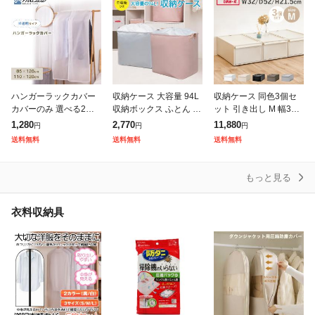
ハンガーラックカバー
収納ケース 大容量 94L
収納ケース 同色3個セ
カバーのみ 選べる2サ
収納ボックス ふとん 衣
ット 引き出し M 幅32×
イズ マジックテープ付
類 衣装 ケース 折りた
奥行52×高さ21.5cm ク
1,280
2,770
11,880
円
円
円
き 衣類カバー 洋服カバ
たみ 巾着 新生活 収納 l
ローゼットシステム (
送料無料
送料無料
送料無料
ー 衣類収納カバー 半透
an-box04
収納 クローゼット 衣類
明 無地 パイ
もっと見る
衣料収納具