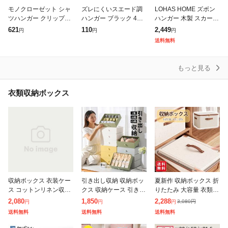
モノクローゼット シャ
ズレにくいスエード調
LOHAS HOME ズボン
ツハンガー クリップ付
ハンガー ブラック 44c
ハンガー 木製 スカート
ホワイト 衣類 収納(3本
m (100円ショップ 100
跡がつかない ズボン用
621
110
2,449
円
円
円
組)[ハンガー]
円均一 100均一 100均)
ナチュラル色 かつらハ
送料無料
ンガー 5本組セット
もっと見る
衣類収納ボックス
収納ボックス 衣装ケー
引き出し収納 収納ボッ
夏新作 収納ボックス 折
ス コットンリネン収納
クス 収納ケース 引き出
りたたみ 大容量 衣類収
ボックス 大容量 中身が
し ボックス 整理整頓
納 収納ケース ボックス
2,080
1,850
2,288
3,080
円
円
円
円
見える窓付き 折りたた
衣類収納 デスクトップ
衣類収納袋 フタ付き お
送料無料
送料無料
送料無料
み 積み重ね クローゼッ
収納 省スペース 組み合
しゃれ 省スペース 押し
ト 押入れ 洋
わ収納 小物
入れ