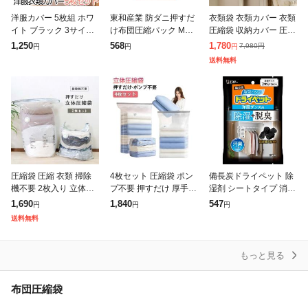
洋服カバー 5枚組 ホワ
東和産業 防ダニ押すだ
衣類袋 衣類カバー 衣類
イト ブラック 3サイズ
け布団圧縮パック Mサ
圧縮袋 収納カバー 圧縮
スーツサイズ 衣類カバ
イズ
袋 収納 吊り下げ収納
1,250
568
1,780
7,980
円
円
円
円
ー スーツカバー コート
ショート ロング 通気性
送料無料
カバー 埃よけ 防湿 型
ファスナー式圧縮収納
崩れ防止
袋 スペー
圧縮袋 圧縮 衣類 掃除
4枚セット 圧縮袋 ポン
備長炭ドライペット 除
機不要 2枚入り 立体圧
プ不要 押すだけ 厚手
湿剤 シートタイプ 消臭
縮袋 押すだけ 手押し
大 衣類圧縮袋 立体圧縮
洋服ダンス用(51g×2枚
1,690
1,840
547
円
円
円
圧縮ボックス 衣類ケー
袋 手押し 立体 圧縮バ
入)[クローゼット押入れ
送料無料
ス 衣類圧縮袋 カビ対策
ッグ ふとん 布団 圧縮
除湿剤 防湿剤 乾燥剤]
防カ
ダウン
もっと見る
布団圧縮袋