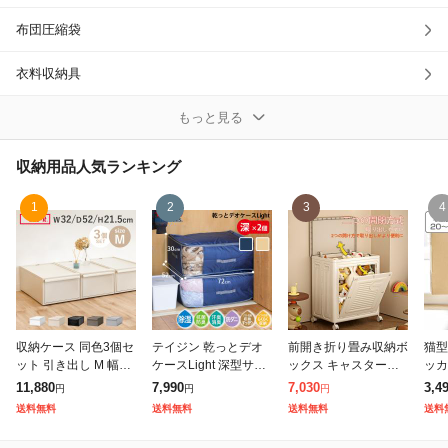
布団圧縮袋
除外ワード
衣料収納具
衣類収納ボックス
もっと見る
その他収納用品
収納用品
人気ランキング
1
2
3
4
収納ケース 同色3個セ
テイジン 乾っとデオ
前開き折り畳み収納ボ
猫型
ット 引き出し M 幅32
ケースLight 深型サイ
ックス キャスター付
ッカ
×奥行52×高さ21.5cm
ズ2個セット|2枚組 布
大容量 おもちゃ衣類
スタ
11,880
7,990
7,030
3,4
円
円
円
クローゼットシステム
団収納袋 自立 押入れ
整理ケース 前開き扉
ル 
送料無料
送料無料
送料無料
送料
( 収納 クローゼット
クローゼット 衣替え
+ 天蓋ダブルオープン
クト
衣類
入れ替え ベ
キャスター付き大容量
て 