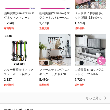
山崎実業(Yamazaki) マ
山崎実業(Yamazaki) マ
ベッドサイド収納ポケ
グネットストレージラ
グネットストレージラ
ット 通販 収納ポケット
ック ホワイト 約W24.5
ック ブラック 約W24.5
収納袋 リモコンポケッ
1,754
1,739
1,776
円
円
円
XD7.2XH5.3cm タワー
XD7.2XH5.3cm タワー
ト ソファー掛け袋 椅子
送料無料
送料無料
送料無料
tower 小
tower 小
掛け袋 ベッドサイド 吊
り下げラック
スキー板壁掛けフック
フォールディングハン
山崎実業 smart マグネ
スノーボード収納ラッ
ギングラック 幅47×奥
ット ケーブル&ルータ
ク ガーデンツールオー
行33×高さ71cm 折りた
ー収納ラック スマート
2,137
5,480
5,720
円
円
円
ガナイザー ガレージ用
たみ ( ラック オープン
( 磁石 ケーブル 収納 ル
送料無料
送料無料
送料無料
フック 清掃用具 ほうき
ラック 収納 吊るす 引
ーター モデム 収納用品
モップホルダー
っ掛け
もっと見る