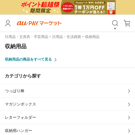
カテゴリ
すべて
日用品・文房具・手芸用品
日用品・生活雑貨
収納用品
価格
すべて
収納用品
支払い方法
すべて
収納用品の商品をすべて見る
その他の条件
カテゴリから探す
送料無料
タイムセール
つっぱり棒
Pontaパス特典対象すべて
ポイントUPセレクトのみ
サンキュー配送対象
レビューキャンペーン
マガジンボックス
レターフォルダー
キーワード
収納用ハンガー