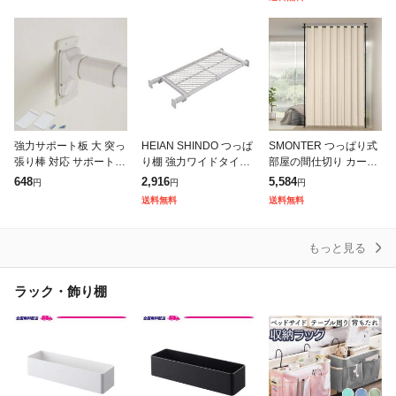
G 強負荷 伸縮棒
強力サポート板 大 突っ
HEIAN SHINDO つっぱ
SMONTER つっぱり式
張り棒 対応 サポート板
り棚 強力ワイドタイプ
部屋の間仕切り カーテ
強力 ( 突っ張り棒対応
メッシュ ホワイト 耐荷
ンポール 部屋仕切り 間
648
2,916
5,584
円
円
円
突っ張り 専用 つっぱり
重50~30KG 幅73~112
仕切りつっぱり棒 パー
送料無料
送料無料
棒 パーツ 部品 ベニヤ
CM TAI-1
テーション突っ張り棒
板
カーテンレ
もっと見る
ラック・飾り棚