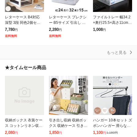
レターケース B4対応
レターケース プレクシ
ファイルトレー 幅34.2
深型 3段 同色2個セット
ー B5サイズ 引出し 収
×奥行25.5×高さ11cm A
アプロス 幅32.3×奥行4
納 SS 幅24×奥行32×高
4 横 レタートレー 収納
7,780
2,280
1,008
円
円
円
0.6×高さ31.1cm ( 書類
さ15cm ( 小物ケース 収
ボックス ( A4サイズ ト
送料無料
送料無料
収納ケース
納ケース 収納ボック
レイ トレー 収
もっと見る
★タイムセール商品
収納ボックス 衣装ケー
引き出し収納 収納ボッ
ハンガー 10本セット ズ
ス コットンリネン収納
クス 収納ケース 引き出
ボンハンガー 滑らない
ボックス 大容量 中身が
し ボックス 整理整頓
ハンガー スラックスハ
2,080
1,850
1,100
1,180
円
円
円
円
見える窓付き 折りたた
衣類収納 デスクトップ
ンガー ズボン おしゃれ