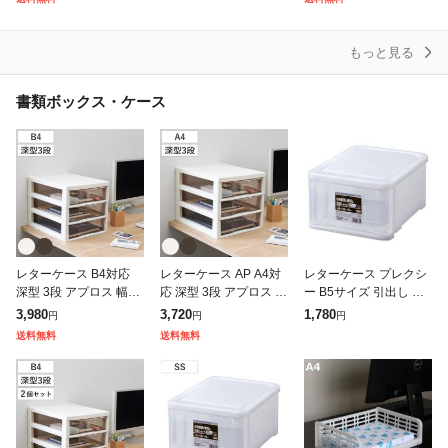
B]【送料無料】 約2
トッカー ラック 古紙
ス ラック desk-wagon
もっと見る
書類ボックス・ケース
レターケース B4対応
レターケース AP A4対
レターケース プレクシ
深型 3段 アプロス 幅3
応 深型 3段 アプロス 幅
ー B5サイズ 引出し 収
2.3×奥行40.6×高さ31.1
27×奥行34.5×高さ31.2
納 SS 幅24×奥行32×高
3,980
3,720
1,780
円
円
円
cm ( 書類 収納ケース 卓
cm ( 書類 収納ケース 卓
さ15cm ( 小物ケース 収
送料無料
送料無料
上収納 多段引
上収納 4段
納ケース 収納ボック