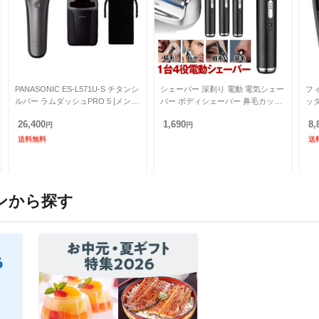
PANASONIC ES-L571U-S チタンシ
シェーバー 深剃り 電動 電気シェー
フ
ルバー ラムダッシュPRO 5 [メンズ
バー ボディシェーバー 鼻毛カッタ
ッタ
シェーバー (往復式・5枚刃・充電
ー 耳毛 眉毛 体毛 ひげそり 髭剃り
C5
26,400
1,690
8,
式)
円
ヒゲそり トすね毛
円
流
送料無料
送
ンから探す