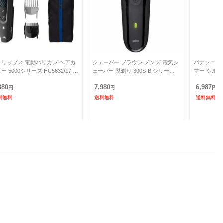
ィリップス 電動バリカン ヘアカ
シェーバー ブラウン メンズ 電気シ
パナソニック 
ー 5000シリーズ HC5632/17 H
ェーバー 髭剃り 300S-B シリーズ3
マー シルバー
632-17 ヘアバリカン 充電式 交
3枚刃 ブラック
880
7,980
6,987
式
円
円
円
料無料
送料無料
送料無料