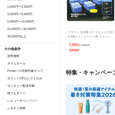
1,000円〜3,000円
3,000円〜5,000円
5,000円〜10,000円
10,000円〜30,000円
ブラウン 洗浄液 カートリッジ CCR
30,000円以上
6 6個入り シェーバー用 クリーン&
リニューシステム対応 Braun
3,580
円
3,680
円
その他条件
送料無料
送料無料
タイムセール
Pontaパス特典対象すべて
特集・キャンペー
ポイントUPセレクトのみ
サンキュー配送対象
誰でもギフト
レビューキャンペーン
ふるさと納税