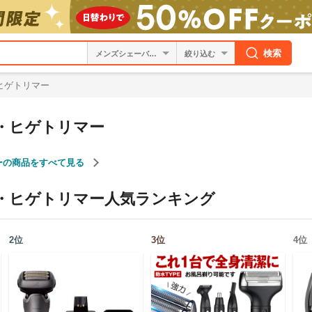
検索
絞り込む
ヒゲトリマー
・ヒゲトリマー
ーの商品をすべて見る
・ヒゲトリマー
人気ランキング
2
位
3
位
4
位