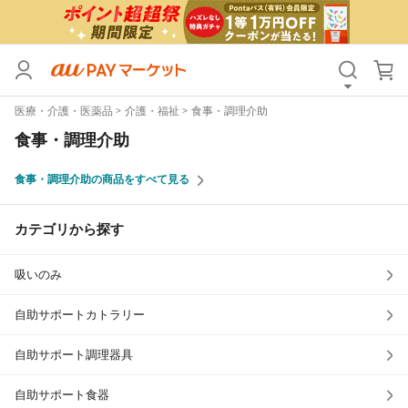
カテゴリ
すべて
医療・介護・医薬品
介護・福祉
食事・調理介助
価格
すべて
食事・調理介助
支払い方法
すべて
食事・調理介助の商品をすべて見る
その他の条件
カテゴリから探す
送料無料
タイムセール
吸いのみ
Pontaパス特典対象すべて
ポイントUPセレクトのみ
サンキュー配送対象
レビューキャンペーン
自助サポートカトラリー
自助サポート調理器具
キーワード
自助サポート食器