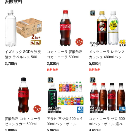
炭酸飲料
イズミック SODA 強炭
コカ・コーラ 炭酸飲料
メッツコーラ レモンス
酸水 ラベルレス 500ml
コカ・コーラ 500mL×2
カッシュ 480ml ペット
合計48本 24本入×2ケ
4本(24本×1ケース) 260
ボトル 選べる 48本 (24
2,709
2,830
5,080
円
円
円
ース 天然水 ソーダ 炭
5jccc
本×2) キリン 特定保健
送料無料
送料無料
酸 飲料 水 ペットボ
用食品 炭酸飲料 強炭
炭酸飲料 コカ・コーラ
アサヒ 三ツ矢 500ml 6
コカ・コーラ ゼロ 500
ゼロシュガー 500mL×4
00ml ペットボトル 選
ml ペットボトル 選べる
8本(24本×2ケース) 260
べる 48本 (24本×2 まと
48本 (24本×2 まとめ買
4,800
5,961
4,653
円
円
円