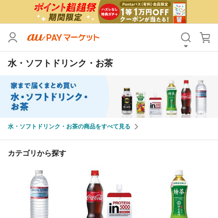
カテゴリ
すべて
水・ソフトドリンク・お茶
価格
すべて
支払い方法
すべて
その他の条件
水・ソフトドリンク・お茶の商品をすべて見る
送料無料
タイムセール
Pontaパス特典対象すべて
ポイントUPセレクトのみ
カテゴリから探す
サンキュー配送対象
レビューキャンペーン
キーワード