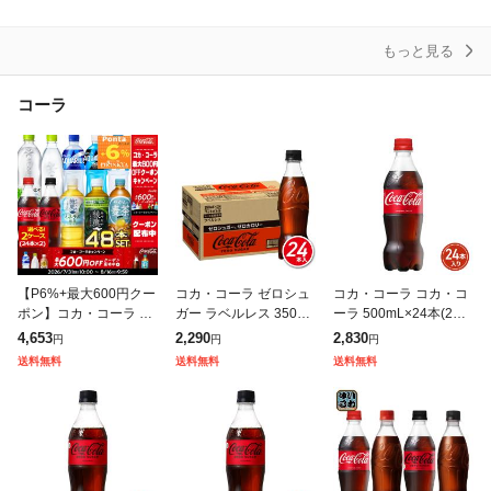
スパークリングウォー
ml×24本 富士山の強
糖 ソー
ター
もっと見る
コーラ
【P6%+最大600円クー
コカ・コーラ ゼロシュ
コカ・コーラ コカ・コ
ポン】コカ・コーラ ペ
ガー ラベルレス 350mL
ーラ 500mL×24本(24本
ットボトル 500ml 人気
×24本(24本×1ケース) 2
×1ケース) 2605jccc
4,653
2,290
2,830
円
円
円
飲料 48本 24本×2箱 綾
605jccc
送料無料
送料無料
送料無料
鷹 アクエリ コーラゼ