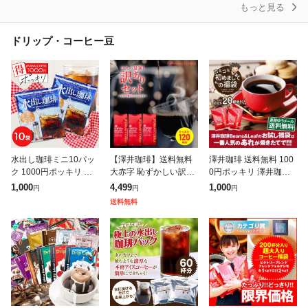
もっと見る
ドリップ・コーヒー豆
水出し珈琲ミニ10パッ
【澤井珈琲】送料無料
澤井珈琲 送料無料 100
ク 1000円ポッキリ 送
大赤字 恥ずかしい訳あ
0円ポッキリ 澤井珈琲
料無料 水出しコーヒー
りコーヒー福袋 120杯
の美味しさを詰めこん
1,000
4,499
1,000
円
円
円
お試し ポット ボトル
1.2kg (ワケ/わけ/訳有/
だ送料無料の初めまし
送料無料
コーヒーパック 水出し
ワケあり)珈琲 お得用
てのコミコミ福袋 追跡
珈琲パック
お
ゆうメール 焙煎し