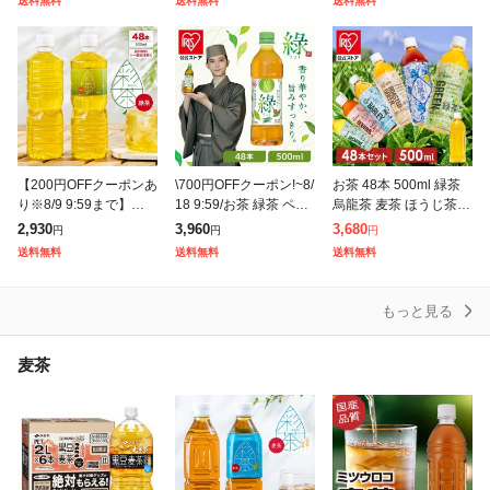
送料無料
送料無料
送料無料
事 朝に合う まとめ買い
ライフドリン
り まろやか 飲みやすい
【200円OFFクーポンあ
\700円OFFクーポン!~8/
お茶 48本 500ml 緑茶
り※8/9 9:59まで】緑茶
18 9:59/お茶 緑茶 ペッ
烏龍茶 麦茶 ほうじ茶
彩茶-あやちゃ- お茶 50
トボトル 500ml 48本 (2
ルイボスティー ジャス
2,930
3,960
3,680
円
円
円
0ml×48本 ライフドリン
4本×2ケース) 密閉抽出
ミンティー お茶 アイリ
送料無料
送料無料
送料無料
クカンパニー
ス 日本茶 茶葉 国産 グ
もっと見る
麦茶