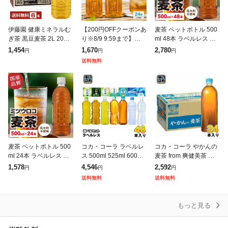
伊藤園 健康ミネラルむ
【200円OFFクーポンあ
麦茶 ペットボトル 500
ぎ茶 黒豆麦茶 2L 2000
り※8/9 9:59まで】麦茶
ml 48本 ラベルレス ミ
ml ペットボトル 6本 1
彩茶 -あやちゃ- お茶 ム
ツウロコ 24本 2箱セッ
1,454
1,670
2,780
円
円
円
ケース 送料無料
ギ茶 500ml×24本 六条
ト 国産大麦 100%使用
送料無料
大麦 ライフ
カフェイン ゼロ 箱
麦茶 ペットボトル 500
コカ・コーラ ラベルレ
コカ・コーラ やかんの
ml 24本 ラベルレス ミ
ス 500ml 525ml 600ml
麦茶 from 爽健美茶 ラ
ツウロコ 国産大麦 10
650ml ペットボトル 選
ベルレス 650ml ペット
1,578
4,546
2,592
円
円
円
0%使用 カフェイン ゼ
べる 48本 (24本×2) 機
ボトル 24本入 お茶 む
送料無料
送料無料
ロ 箱 ケース まとめ買
能性表
ぎちゃ むぎ茶 カフェイ
い
もっと見る