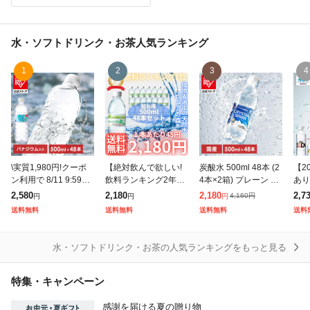
水・ソフトドリンク・お茶
人気ランキング
1
2
3
4
\実質1,980円!クーポ
【絶対飲んで欲しい!
炭酸水 500ml 48本 (2
【2
ン利用で 8/11 9:59ま
飲料ランキング2年連
4本×2箱) プレーン 強
あり
で/水 500ml 48本 富士
続1位の環境省に選定
炭酸水 アイリスオー
強炭
2,580
2,180
2,180
2,7
4,160
円
円
円
円
山の天然水 500ml×48
された天然水!】 大容
ヤマ クリスタルスパ
500
送料無料
送料無料
送料無料
送料
本 ラベルレ
量48本入り! 1本あた
ーク 炭酸 無糖 クリス
炭酸
り45円の環境省選定
パ
の
水・ソフトドリンク・お茶の人気ランキングをもっと見る
特集・キャンペーン
感謝を届ける夏の贈り物