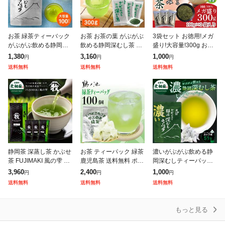
お茶 緑茶ティーバック
お茶 お茶の葉 がぶがぶ
3袋セット お徳用!メガ
がぶがぶ飲める静岡深
飲める静岡深むし茶 30
盛り!大容量!300g お茶
むしティーパック 100
0g (100g入り×3袋) メ
緑茶 茎茶 くき 静岡茶
1,380
3,160
1,000
円
円
円
個入 総合ランキング1
ガ盛り 総合ランキング
がぶ飲みくき茶 100g入
送料無料
送料無料
送料無料
位 送料無料 がぶ飲み
1位 送料無料 がぶ飲み
り×3袋 メール便
静岡茶 緑茶
静岡茶 深蒸し茶 かぶせ
お茶 ティーパック 緑茶
濃いがぶがぶ飲める静
茶 FUJIMAKI 風の雫 28
鹿児島茶 送料無料 ポイ
岡深むしティーパック
0g (70g入り×4袋) 送料
ント消化 お徳用 ティー
51個入 お茶 緑茶 茶葉
3,960
2,400
1,000
円
円
円
無料 緑茶 日本茶 お茶
バッグ 2.5g×100個入
深蒸し茶 静岡茶 水出し
送料無料
送料無料
送料無料
お茶の葉 茶
深蒸し茶 大容量 カテキ
冷茶 日本茶 濃い 静岡
深むし
もっと見る