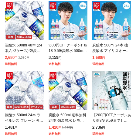
炭酸水 500ml 48本 (24
\500円OFFクーポン!~8/
炭酸水 500ml 24本 強
本入×2ケース) 強炭酸
18 9:59/炭酸水 500ml 4
炭酸水 アイリスオーヤ
水 無糖 プレーン レモ
8本 (24本入×2箱) 強炭
マ 選べる ラベルレス
2,680
3,159
1,680
3,580
円
円
円
円
ン 天然水 スパークリン
酸水 アイリスオーヤマ
プレーン レモン ラムネ
送料無料
送料無料
送料無料
グ ソーダ カロリーゼ
クリ
グレープソーダ フレー
バー
炭酸水 500ml 24本 ラ
炭酸水 500ml 送料無料
【200円OFFクーポンあ
ベルレス プレーン 強炭
24本 強炭酸水 レモン
り※8/9 9:59まで】強炭
酸水 無糖 無果汁 天然
グレープフルーツ 水 ミ
酸水 OZA SODA 500ml
1,481
1,420
2,736
1,680
円
円
円
円
水 ミネラルウォーター
ネラルウォーター 500
48本 2ケース 炭酸水 無
送料無料
送料無料
送料無料