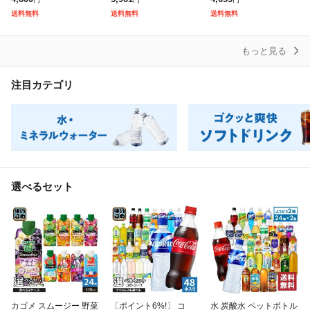
5jccc
め買い) よりどり 熱中
い) よりどり 炭酸飲料
送料無料
送料無料
送料無料
症対策 グリーン
タンサン ラベルレ
もっと見る
注目カテゴリ
選べるセット
カゴメ スムージー 野菜
〔ポイント6%!〕 コ
水 炭酸水 ペットボトル