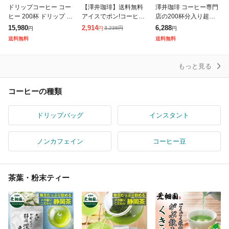
ドリップコーヒー コー
【澤井珈琲】送料無料
澤井珈琲 コーヒー専門
ヒー 200杯 ドリップ ド
アイスでポン!コーヒー
店の200杯分入り超大
リップパック ドリップ
専門店の極上の水出し
入コーヒー福袋(ビクト
15,980
2,914
6,288
3,238
円
円
円
円
バッグ 珈琲 10種 200袋
珈琲パック大入り福袋
リーブレンド/ブレンド
送料無料
送料無料
おせち 個包装 8g 大
2セット(1袋10パック入
フォルテシモ)
り×2)
もっと見る
コーヒーの種類
ドリップバッグ
インスタント
ノンカフェイン
コーヒー豆
茶葉・粉末ティー