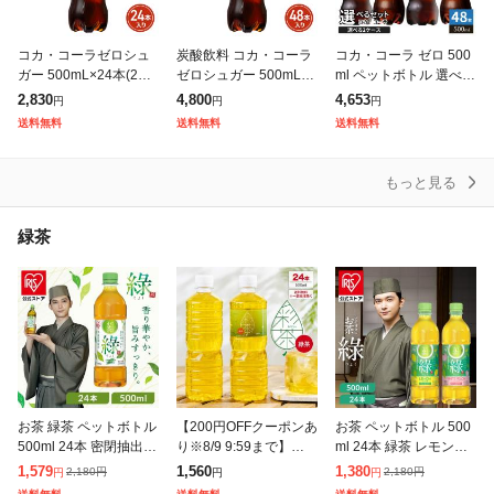
コカ・コーラゼロシュ
炭酸飲料 コカ・コーラ
コカ・コーラ ゼロ 500
ガー 500mL×24本(24本
ゼロシュガー 500mL×4
ml ペットボトル 選べる
×1ケース) 2605jccc
8本(24本×2ケース) 260
48本 (24本×2 まとめ買
2,830
4,800
4,653
円
円
円
5jccc
い) よりどり 炭酸飲料
送料無料
送料無料
送料無料
タンサン ラベルレ
もっと見る
緑茶
お茶 緑茶 ペットボトル
【200円OFFクーポンあ
お茶 ペットボトル 500
500ml 24本 密閉抽出
り※8/9 9:59まで】緑茶
ml 24本 緑茶 レモンフ
香り高い 旨みすっきり
彩茶-あやちゃ- お茶 50
レーバー 白桃フレーバ
1,579
1,560
1,380
2,180
円
2,180
円
円
円
円
まろやか 飲みやすい 食
0ml×24本 ペットボトル
ー 低温密閉抽出 すっき