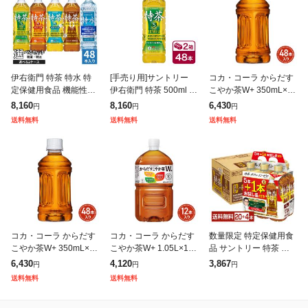
伊右衛門 特茶 特水 特
[手売り用]サントリー
コカ・コーラ からだす
定保健用食品 機能性表
伊右衛門 特茶 500ml 2
こやか茶W+ 350mL×48
示食品 500ml 600ml ペ
4本入り 2ケース(48本
本(24本×2ケース)PET
8,160
8,160
6,430
円
円
円
ットボトル 選べる 48本
SUNTORY いえもん 特
ラベルレス 特定保健用
送料無料
送料無料
送料無料
(24本×2) サン
定保健用食品 特保
食品 2605jcks
コカ・コーラ からだす
コカ・コーラ からだす
数量限定 特定保健用食
こやか茶W+ 350mL×48
こやか茶W+ 1.05L×12
品 サントリー 特茶 カ
本(24本×2ケース)PET
本(12本×1ケース) 特定
フェインゼロ ZERO 50
6,430
4,120
3,867
円
円
円
ラベルレス 特定保健用
保健用食品 お茶 2605jc
0ml ペットボトル 5本
送料無料
送料無料
食品 2605jcks
ks
+お試し品1本付き 24本
(