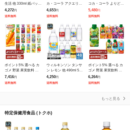
生活 他 330ml 紙パック
カ・コーラ アクエリア
コカ・コーラ よりどり
選べる 24本 (12本×2 ま
ス 綾鷹 いろはす 他 50
綾鷹 爽健美茶 やかんの
4,272
4,653
5,480
円
円
円
とめ買い) 季節限定 よ
0ml ペットボトル 選べ
麦茶 アクエリアス 紅茶
送料無料
送料無料
送料無料
りどり アサイー
る 48本 (24本×2) 期
花伝 440-650mlPET
ポイント5% 選べる カ
ウィルキンソン タンサ
ポイント5% 選べる カ
ゴメ 野菜 果実飲料 よ
ン レモン 他 490ml 500
ゴメ 野菜 果実飲料 よ
りどりMIX 195〜200ml
ml ペットボトル 選べる
りどりMIX 330ml LLプ
7,416
4,250
6,264
円
円
円
紙パック 72本 (24本×3
48本 (24本×2 まとめ買
リズマ容器 紙パック 36
送料無料
送料無料
送料無料
箱) よりどり3
い) アサヒ
本 (12本×3箱)よ
もっと見る
特定保健用食品 (トクホ)