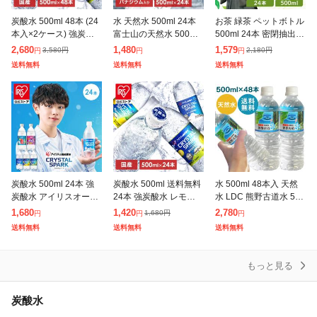
炭酸水 500ml 48本 (24
水 天然水 500ml 24本
お茶 緑茶 ペットボトル
本入×2ケース) 強炭酸
富士山の天然水 500ml×
500ml 24本 密閉抽出
水 無糖 プレーン レモ
24 水 500ml ミネラル
香り高い 旨みすっきり
2,680
1,480
1,579
3,580
円
2,180
円
円
円
円
ン 天然水 スパークリン
ウォーター ペットボト
まろやか 飲みやすい 食
送料無料
送料無料
送料無料
グ ソーダ カロリーゼ
ル ケース ラベ
事 朝に合う まとめ買い
炭酸水 500ml 24本 強
炭酸水 500ml 送料無料
水 500ml 48本入 天然
炭酸水 アイリスオーヤ
24本 強炭酸水 レモン
水 LDC 熊野古道水 500
マ 選べる ラベルレス
グレープフルーツ 水 ミ
ml ミネラルウォーター
1,680
1,420
2,780
1,680
円
円
円
円
プレーン レモン ラムネ
ネラルウォーター 500
ライフドリンクカンパ
送料無料
送料無料
送料無料
グレープソーダ フレー
ml×24本 富士山の強
ニー 軟水 熊野 鉱水
バー
もっと見る
炭酸水