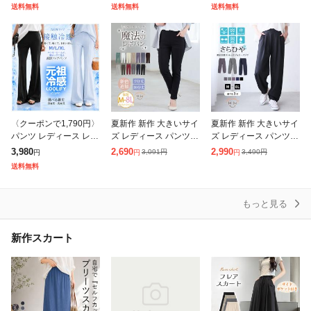
トム 速乾 UVカット パ
ワイドパンツ サッカー
ス ヒッコリータック デ
送料無料
送料無料
送料無料
ンツ カーブパンツ ワイ
素材 涼やか リラックス
ザイン ボリュームパン
ドパ
ストレスフリ
ツ ス
〈クーポンで1,790円〉
夏新作 新作 大きいサイ
夏新作 新作 大きいサイ
パンツ レディース レギ
ズ レディース パンツ |
ズ レディース パンツ |
ンス レギパン 美脚 脚
新色追加!! のび〜る ス
<撥水加工でストレスフ
3,980
2,690
2,990
3,091
円
3,490
円
円
円
円
長効果 フレア フレアパ
トレッチ ツイル 魔法の
リーにどこでも行ける!
送料無料
ンツ レギンスパンツ 細
美脚レギパン [3225
> 軽くて動ける マルチ
見え
に使える
もっと見る
新作スカート