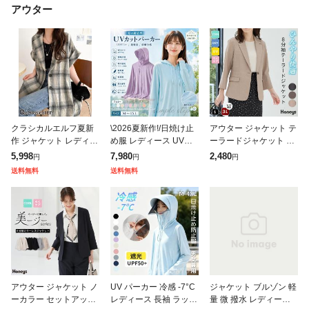
アウター
クラシカルエルフ夏新
\2026夏新作!/日焼け止
アウター ジャケット テ
作 ジャケット レディー
め服 レディース UVパ
ーラードジャケット 接
ス 夏 薄手 大きいサイ
ーカー UV UPF50+ UV
触冷感 セットアップ ハ
5,998
7,980
2,480
円
円
円
ズ アウター パナマ風
カット ラッシュガード
ニさら 大きいサイズ オ
送料無料
送料無料
チェック 半袖 テーラー
ブルゾン レディース
フィス レディース SAL
ドジャ
E セー
アウター ジャケット ノ
UV パーカー 冷感 -7°C
ジャケット ブルゾン 軽
ーカラー セットアップ
レディース 長袖 ラッシ
量 微 撥水 レディース