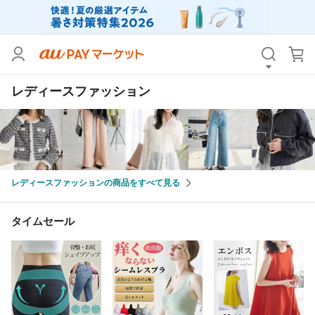
カテゴリ
すべて
レディースファッション
価格
すべて
支払い方法
すべて
その他の条件
レディースファッションの商品をすべて見る
送料無料
タイムセール
Pontaパス特典対象すべて
ポイントUPセレクトのみ
タイムセール
サンキュー配送対象
レビューキャンペーン
キーワード