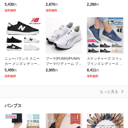
イナマイト 2.0 イン ア
グシューズ ランニング
ーキング ランニング キ
5,430
2,870
2,280
円
円
円
フラッシュ 12965W ワ
シューズ 男女兼用 ジョ
ッズ 歩きやすい 疲れな
送料無料
送料無料
イド幅 ゴム紐 紐なしS
ギングシューズ スポー
い ニットスニーカー 幅
ツシューズ
広 外
ニューバランス スニー
プーマ(PUMA)/PUMA/
スケッチャーズ スリッ
カー メンズ レディース
プーマ/リディーム プロ
プインズ レディース サ
新作 送料無料 M30 CT3
レーサー/ランニング
ミッツ 幅広 4E ダズリ
5,499
2,805
8,411
円
円
円
0 new balance
ングヘイズ 149937W
送料無料
送料無料
スリッポン スニーカー
靴
もっと見る
パンプス