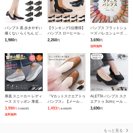
パンプス 黒 歩きやすい
【ランキング1位獲得】
パンプス フラットシュ
痛くない らくちん ビジ
パンプス ローヒール 黒
ーズ バレエシューズ 痛
ネス フォーマル ローヒ
ブラック 痛くない 柔ら
くない ペタンコ ローヒ
1,980
2,260
3,690
円
円
円
ール 3E 選べる7タイプ
か ぺたんこ リクルート
ール ぺたんこ ラウンド
送料無料
Romeo Valen
冠婚葬祭 オフィス 仕事
トゥ 柔らかい 疲れない
ビ
歩きやす
厚底 スニーカー レディ
『Vカットスクエアトゥ
ALETTA パンプス スク
ース スリッポン 厚底
パンプス』【メール便
エアトゥ 3cmヒール チ
ローファー パンプス レ
不可】【30】[パンプス
ャンキーヒール レディ
3,990
1,493
3,690
7,980
円
4,980
円
円
円
円
ディース靴 痛くない シ
レディース シューズ 靴
ース 26秋冬新作 外反母
送料無料
ューズ ランニング ウォ
くつ ぺたんこ靴 フラッ
趾気味 甲高 幅広 全17
ーキング
トシューズ
もっと見る