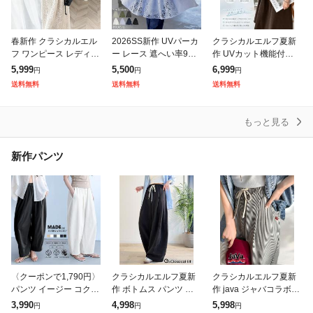
春新作 クラシカルエル
2026SS新作 UVパーカ
クラシカルエルフ夏新
フ ワンピース レディー
ー レース 遮へい率99.
作 UVカット機能付き
ス 前後 2way レトロ レ
4% レディース 接触冷
ワンピース 半袖 レディ
5,999
5,500
6,999
円
円
円
ース ジャンパースカー
感 一部8月下旬入荷 ア
ース 体型カバー オーバ
送料無料
送料無料
送料無料
ト 大きいサイズ ゆった
ウター 涼しい UVカッ
ーサイズ ワッフル ポロ
り 体
ト
ワンピ 半袖
もっと見る
新作パンツ
〈クーポンで1,790円〉
クラシカルエルフ夏新
クラシカルエルフ夏新
パンツ イージー コクー
作 ボトムス パンツ レ
作 java ジャバコラボ ボ
ンパンツ レディース ボ
ディース カーブパンツ
トムス パンツ レディー
3,990
4,998
5,998
円
円
円