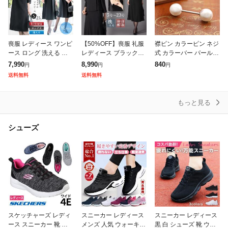
喪服 レディース ワンピ
【50%OFF】喪服 礼服
襟ピン カラーピン ネジ
ース ロング 洗える ブ
レディース ブラックフ
式 カラーバー パール
ラックフォーマル 体型
ォーマル 大きいサイズ
襟飾り レディース シン
7,990
8,990
840
円
円
円
カバー 礼服 夏用にも
ワンピース オールシー
プル スーツ アクセサリ
送料無料
送料無料
膝下 ゆったり 葬式 通
ズン ロング 洗える x17
ー プレゼント お返し
夜 法事
43
ギフト
もっと見る
シューズ
スケッチャーズ レディ
スニーカー レディース
スニーカー レディース
ース スニーカー 靴 ダ
メンズ 人気 ウォーキン
黒 白 シューズ 靴 ウォ