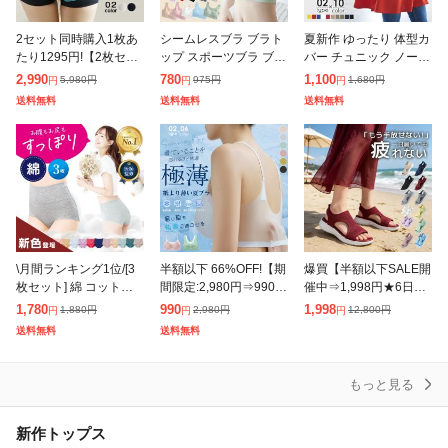
除外ワード
2セット同時購入1枚あ
シームレスブラ ブラト
夏新作 ゆったり 体型カ
たり1295円!【2枚セッ
ップ スポーツブラ ブラ
バー チュニック ノース
ト】補正 パンツ ショー
ジャー ノンワイヤー 育
リーブ トップス フレア
2,990
780
1,100
5,980
円
975
円
1,680
円
円
円
円
ツ お腹 骨盤 引き締め
乳 40代 ナイトブラ 30
ロング丈 カットソー や
送料無料
送料無料
送料無料
ヒップアップ ショーツ
代 50代 脇肉補正 イン
やハイネック 立体 お尻
夏新
ナー
隠れ
\月間ランキング1位/[3
半額以下 66%OFF!【期
爆買【半額以下SALE開
枚セット] 綿 コットン
間限定:2,980円⇒990
催中⇒1,998円★6日23:
【女性医師監修】【雑
円!】冷感ブラ ブラジャ
59迄】 夏新作 送料無料
1,780
990
1,998
1,880
円
2,980
円
12,800
円
円
円
円
誌掲載モデル】 ハイウ
ー接触冷感 極薄 ノンワ
サンダル 厚底 レディー
送料無料
送料無料
エストショーツ まとめ
イヤー ノンホック ホ
ス スポーツサンダル
買い 3枚
もっと見る
新作トップス