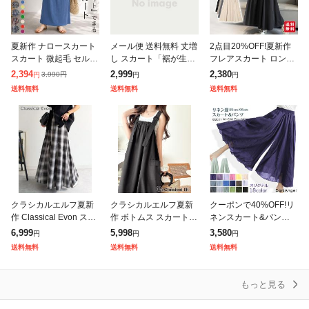
夏新作 ナロースカート
メール便 送料無料 丈増
2点目20%OFF!夏新作
スカート 微起毛 セルフ
し スカート「裾が生ま
フレアスカート ロング
カット プリーツ ロング
れ変わる」 シフォン ペ
スカート ミモレスカー
2,394
2,999
2,380
3,990
円
円
円
円
丈 タイト ウエストゴム
チコート ペチスカート
ト レディース 裏地なし
送料無料
送料無料
送料無料
レディース [郵3]^b488
ペチコートスカート ロ
ハイウエスト ウエスト
ングスカート
ゴム 着
クラシカルエルフ夏新
クラシカルエルフ夏新
クーポンで40%OFF!リ
作 Classical Evon スカ
作 ボトムス スカート
ネンスカート&パンツ
ート ロング マキシ丈
レディース 着回し自在
フレアスカート ワイド
6,999
5,998
3,580
円
円
円
ボトムス レディース オ
リネンライク素材 胸元
パンツ ラップパンツ ラ
送料無料
送料無料
送料無料
ンブレチェック マーメ
ギャザー ポケット Aラ
ップスカート レディー
イン ジャ
ス 麻 麻混
もっと見る