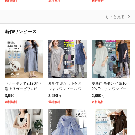
送料無料
送料無料
送料無料
ディース Vネック ラウ
ト トップス ドルマン
ポップコーン ジャガー
ンドネック
ミ
ド素材 ぽこぽ
もっと見る
新作ワンピース
〈クーポンで2,190円〉
夏新作 ポケット付きT
夏新作 モモンガ 綿10
湯上りガーゼワンピー
シャツワンピース ワン
0% Tシャツ ワンピース
ス ガーゼ ワンピース
ピース レディース カッ
半袖 クルーネック チュ
3,990
2,290
2,690
円
円
円
湯上りワンピ タオルワ
トソー 半袖 無地 クル
ニック カットソー M L
送料無料
送料無料
送料無料
ンピ ガーゼ ルームワン
ー ロング丈 レディース
レディース 春 ミリアン
ピース 綿1
春夏ミリア