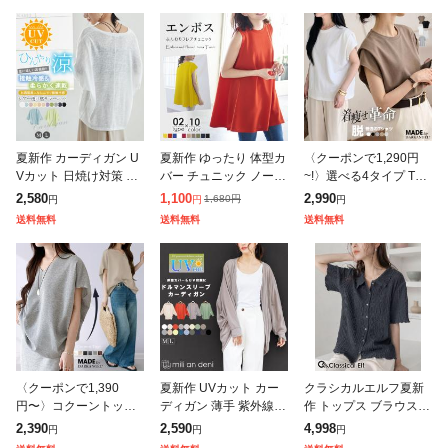
夏新作 カーディガン U
夏新作 ゆったり 体型カ
〈クーポンで1,290円
Vカット 日焼け対策 冷
バー チュニック ノース
~!〉選べる4タイプ Tシ
房対策 空調服 レディー
リーブ トップス フレア
ャツ カットソー 半袖
2,580
1,100
2,990
1,680
円
円
円
円
ス 熱中症対策 紫外線対
ロング丈 カットソー や
レディース 着痩せ 華奢
送料無料
送料無料
送料無料
策 日焼け防止 エアコン
やハイネック 立体 お尻
見え フレンチスリーブ
対策 接
隠れ
パフス
〈クーポンで1,390
夏新作 UVカット カー
クラシカルエルフ夏新
円〜〉コクーントップ
ディガン 薄手 紫外線対
作 トップス ブラウス
ス カットソー Tシャツ
策 日焼け コーディガン
レディース メロウシャ
2,390
2,590
4,998
円
円
円
長袖 半袖 トップス レ
レディース 春夏 uvカッ
ツ 半袖 オーバーサイズ