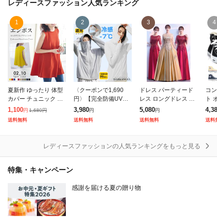
レディースファッション
人気ランキング
1
2
3
4
夏新作 ゆったり 体型
〈クーポンで1,690
ドレス パーティード
コン
カバー チュニック ノ
円〉【完全防備UVカ
レス ロングドレス ワ
ト 
ースリーブ トップス
ットパーカー|取り外
ンピース 演奏会 発表
ーカ
1,100
3,980
5,080
4,3
1,680
円
円
円
円
フレア ロング丈 カッ
し可能つばタイプ】U
会 結婚式 お呼ばれ 謝
ス 
送料無料
送料無料
送料無料
送料
トソー ややハイネッ
Vパーカー フルフェイ
恩会 ブライズメイド
定番
ク 立体 お尻 隠れ
ス UVカット UV対策
ブライダル 大きい
NVE
レディースファッションの人気ランキングをもっと見る
特集・キャンペーン
感謝を届ける夏の贈り物