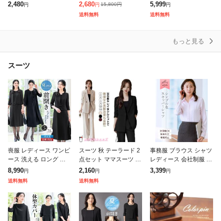
ウォッシャブル 大きい
ュガード UVカット ア
アウター ロング コート
2,480
2,680
5,999
15,800
円
円
円
円
サイズ オフィス きれい
ウター メッシュ 素材
ドルマン チュニック お
送料無料
送料無料
め レディース SALE セ
通気口 指穴 つば 取
尻が隠れる 羽織 ボリュ
ール
ーム
もっと見る
スーツ
喪服 レディース ワンピ
スーツ 秋 テーラード 2
事務服 ブラウス シャツ
ース 洗える ロング 膝
点セット ママスーツ パ
レディース 会社制服 パ
下 前開き 長袖 ブラッ
ンツ スーツ ジャケット
ウダーサテンスキッパ
8,990
2,160
3,399
円
円
円
ク フォーマル 大きいサ
セットアップ 大きいサ
ー 帯電防止 抗菌防臭
送料無料
送料無料
イズ 小さいサイズ 体型
イズ フォーマル レディ
加工 春 夏 秋 スーツイ
カバー
ース
ンナー