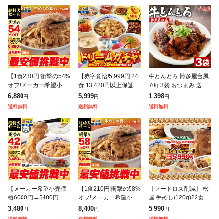
【1食230円!衝撃の54%
【赤字覚悟!5,999円!24
牛とんとろ 博多屋台風
オフ!メーカー希望小売
食 13,420円以上保証!】
70g 3袋 おつまみ 送料
価格15,000円→6,880
松屋 新春 ドリームガチ
無料 お試し 国産 和牛
6,880
5,999
1,398
円
円
円
円】 牛めしの具(プレミ
ャ 福袋 2026 最大27,42
牛肉 トントロ 豚とろ
送料無料
送料無料
送料無料
アム仕様)30個セット
0円相当
豚トロ しぐれ煮 ご飯の
お
【メーカー希望小売価
【1食210円!衝撃の58%
【フードロス削減】 松
格6000円→3480円】
オフ!メーカー希望小売
屋 牛めし(120g)22食
松屋 乳酸菌入り牛めし
価格20,000円→8,400
+訳あり商品(8品)計30
3,480
8,400
5,990
円
円
円
の具(プレミアム仕様)1
円】 松屋 新牛めしの具
食が入ったお得な訳あ
送料無料
送料無料
送料無料