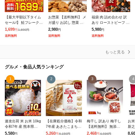
【最大半額以下タイム
お惣菜 【送料無料】 メ
福袋 肉 詰め合わせ 訳
セール!】 鮭フレーク
ガ盛り お試し 惣菜 選
あり ローストビーフ 切
業務用 訳あり【大容量
べる 2Pセット まとめ
落し フライドチキン ハ
1,699
2,980
5,980
1,890
円
円
円
円
メガ盛り 北海道.鮭フレ
買い 大量 冷凍惣菜 業
ンバーグ ウインナー ソ
送料無料
送料無料
送料無料
ーク680g.】【D08】
務用 お弁当 ハンバーグ
ーセージ チキン 5種 2.
サケフレ
冷凍唐
9k
もっと見る
グルメ・食品
人気ランキング
1
2
3
4
速攻出荷 米 お米 10kg
【在庫処分価格】令和
梅干し 訳あり 梅干し
お米
令和7年 産 熊本県産
7年産 あきたこまち 1
【送料無料】 無添加
新之
ブランド米 銘柄米 選
0kg (5kg×2袋) 岡山県
しそ漬はねだし梅 1kg
10k
5,580
5,260
2,468
8,6
6,150
円
4,936
円
円
円
円