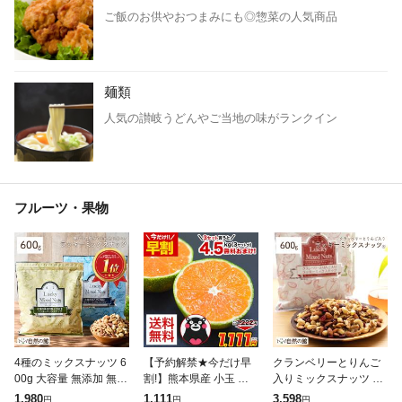
ご飯のお供やおつまみにも◎惣菜の人気商品
麺類
人気の讃岐うどんやご当地の味がランクイン
フルーツ・果物
4種のミックスナッツ 6
【予約解禁★今だけ早
クランベリーとりんご
00g 大容量 無添加 無塩
割!】熊本県産 小玉 み
入りミックスナッツ 60
有塩選べる ナッツ ラッ
かん 送料無料 訳あり
0g 無塩 ナッツ くるみ
1,980
1,111
3,598
円
円
円