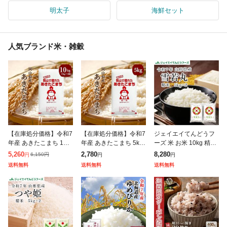
明太子
海鮮セット
人気ブランド米・雑穀
【在庫処分価格】令和7
【在庫処分価格】令和7
ジェイエイてんどうフ
年産 あきたこまち 10k
年産 あきたこまち 5kg
ーズ 米 お米 10kg 精米
g (5kg×2袋) 岡山県産
(5kg×1袋) 岡山県産 ブ
山形県産 令和7年 雪若
5,260
2,780
8,280
6,150
円
円
円
円
ブランド米 米 お米 送
ランド米 米 お米 送料
丸 10kg (5kg×2袋) 【キ
送料無料
送料無料
送料無料
料無料 10キロ 北海道
無料 5キロ 北海道・沖
ャンセル不可・着