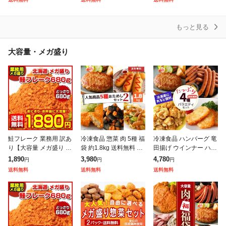
0食 1食当たり135g ま
40個セット まつや 受
り商品詰合せ福袋 ! 訳
つや
あり 冷
もっと見る
大容量・メガ盛り
鮭フレーク 業務用 訳あ
冷凍食品 惣菜 肉 5種 福
冷凍食品 ハンバーグ 竜
り【大容量 メガ盛り 北
袋 約1.8kg 送料無料 ハ
田揚げ ウインナー ハッ
海道.鮭フレーク680
ンバーグ のり巻きチキ
シュポテト 4種 福袋 唐
1,890
3,980
4,780
円
円
円
g.】【D08】 サケフレ
ン 唐揚げ 竜田揚げ ア
揚げ 肉 詰め合わせ セ
送料無料
送料無料
送料無料
ーク さけフレーク シャ
メリカンドッグ コロッ
ット 送料無料 ギフト
ケフレー
ケ
大容量