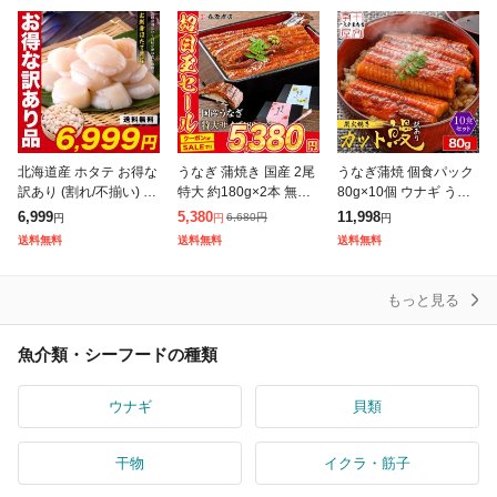
北海道産 ホタテ お得な
うなぎ 蒲焼き 国産 2尾
うなぎ蒲焼 個食パック
訳あり (割れ/不揃い) 生
特大 約180g×2本 無投
80g×10個 ウナギ うな
ほたて貝柱 どっさり1k
薬 選べる 鹿児島県産
ぎ蒲焼き 中国産 訳あり
6,999
5,380
11,998
6,680
円
円
円
円
g 帆立 ホタテ ほたて 刺
鰻 ウナギ かば焼き ス
10人前 タレ たれ 山椒
送料無料
送料無料
送料無料
身
タミナ グルメ 食品 ギ
付き 小分け カット 刻
み
もっと見る
魚介類・シーフードの種類
ウナギ
貝類
干物
イクラ・筋子