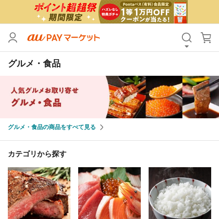
カテゴリ
すべて
グルメ・食品
価格
すべて
支払い方法
すべて
その他の条件
グルメ・食品の商品をすべて見る
送料無料
タイムセール
Pontaパス特典対象すべて
ポイントUPセレクトのみ
カテゴリから探す
サンキュー配送対象
レビューキャンペーン
キーワード