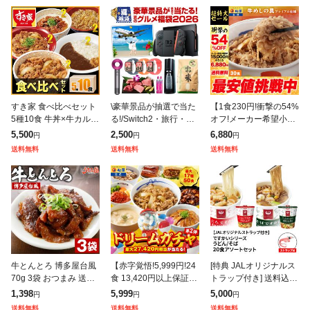
すき家 食べ比べセット
\豪華景品が抽選で当た
【1食230円!衝撃の54%
5種10食 牛丼×牛カルビ
る!/Switch2・旅行・
オフ!メーカー希望小売
丼×豚生姜焼き丼×炭火
米・和牛・ReFa・Dys
価格15,000円→6,880
5,500
2,500
6,880
円
円
円
やきとり丼×横濱カレー
on・Apple Watch・Air
円】 牛めしの具(プレミ
送料無料
送料無料
送料無料
【送料無料】【冷凍(ク
Podsも当たる
アム仕様)30個セット
ール)】C
牛とんとろ 博多屋台風
【赤字覚悟!5,999円!24
[特典 JALオリジナルス
70g 3袋 おつまみ 送料
食 13,420円以上保証!】
トラップ付き] 送料込み
無料 お試し 国産 和牛
松屋 新春 ドリームガチ
ですかいシリーズ うど
1,398
5,999
5,000
円
円
円
牛肉 トントロ 豚とろ
ャ 福袋 2026 最大27,42
ん / そば 20食 アソート
送料無料
送料無料
送料無料