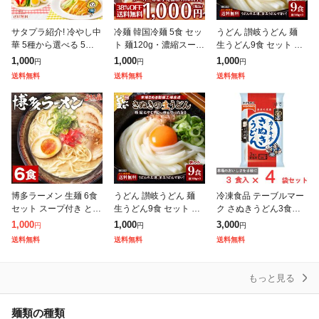
サタプラ紹介! 冷やし中
冷麺 韓国冷麺 5食 セッ
うどん 讃岐うどん 麺
華 5種から選べる 5食 6
ト 麺120g・濃縮スープ
生うどん9食 セット 送
食 レモンちゃん シーク
30g×各5袋 メール便 送
料無料(300g(3食)×3袋)
1,000
1,000
1,000
円
円
円
ワーサーちゃん うめね
料無料 他商品と同梱不
普通麺 麺のみ [メール
送料無料
送料無料
送料無料
えちゃん りんごちゃん
可 日時指定不可 代金引
便] ポイント消化 期
プレミ
博多ラーメン 生麺 6食
うどん 讃岐うどん 麺
冷凍食品 テーブルマー
セット スープ付き とん
生うどん9食 セット 送
ク さぬきうどん3食入×
こつラーメン ご当地 送
料無料(300g(3食)×3袋)
4袋 冷凍 うどん さぬき
1,000
1,000
3,000
円
円
円
料無料 福岡 屋台 豚骨
普通麺 麺のみ [メール
うどん 讃岐うどん
送料無料
送料無料
送料無料
ラーメン 手土産 常温保
便] ポイント消化 期
存O
もっと見る
麺類の種類