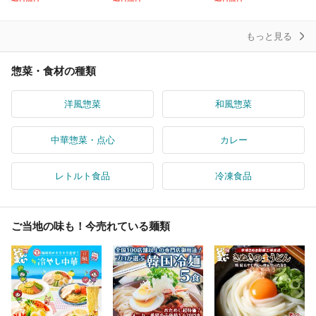
豚トロ しぐれ煮 ご飯の
0円相当
セット うどんですかい
お
もっと見る
惣菜・食材の種類
洋風惣菜
和風惣菜
中華惣菜・点心
カレー
レトルト食品
冷凍食品
ご当地の味も！今売れている麺類