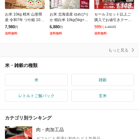
お米 10kg 精米 山形県
お米 北海道産 ゆめぴり
セール 2セット以上ご
産 令和7年 つや姫 10kg
か 精白米 10kg(5kg×2
購入でお値引きクーポ
(5kg×2袋) 【キャンセ
袋) 令和7年産 / ブラン
ン有り! 雑穀 雑穀米 国
7,980
6,880
599
1,480
円
円
円
円
ル不可・着日指定不
ド米 米 国内産
産 明日への輝き39穀米
送料無料
送料無料
送料無料
可】【※沖縄・離島は
ブレンド 400g 送料無
発
料 ポスト
もっと見る
米・雑穀の種類
米
雑穀
レトルトご飯パック
玄米
カテゴリ別ランキング
肉・肉加工品
ギフトにも最適な和牛など人気商品