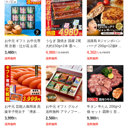
お中元 ギフト お中元専
うなぎ 蒲焼き 国産 2尾
淡路島 #ジャンボハン
用 京都・辻が花 お茶漬
大約150g×2本 選べる
バーグ 200g×12個# 送
最中&お吸い物 最中詰
送料無料 鹿児島県産 冷
料無料 今井ファーム 国
3,480
4,980
4,302
5,980
円
4,780
円
円
円
円
合せ YTー30 LTDU 送
凍便 鰻 ウナギ かば焼
産 安心安全 産地直送
送料無料
送料無料
送料無料
料無料 贈答品 贈り物
き 山椒たれ付き ギフト
冷凍 無添加 ギフト プ
詰
レ
お中元 芸能人御用達 高
お中元 ギフト グルメ
牛タン 牛たん 200g×2
級辛子明太子 「博多あ
送料無料 アマノフーズ
個 セット 霜降り 至高
ごおとし」 500g 一本
フリーズドライ おみそ
熟成 厚切り 仙台 名物
3,999
2,580
9,980
円
円
円
物 & 化粧箱入! ギフト
汁お楽しみギフト 16食
ギフト 贈答用 プレゼン
送料無料
送料無料
送料無料
めんたいこ ご飯のお供
200M 味噌汁 インスタ
ト 父の日 母の日 お中