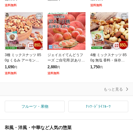
キーミックスナッツ 家
ミカン 小粒 1.5kg【5kg
カシューナッツ アーモ
送料無料
送料無料
飲み 食品ランキング1
以下(5キロ・5k) 家庭用
ンド トレイルミックス
位獲得
3種 ミックスナッツ 85
ジェイエイてんどうフ
4種 ミックスナッツ 85
0g くるみ アーモンド
ーズ ご自宅用 訳あり
0g 無塩 香料・保存料不
カシューナッツ 送料無
桃 白桃 約2kg 山形県産
使用 送料無料 アーモン
1,690
2,880
1,750
円
円
円
料 無塩 無油 無添加 チ
旬の品種を厳選セレク
ド 生くるみ カシューナ
送料無料
送料無料
ャック付き袋 常備食
ト 【8月下旬〜9月上旬
ッツ 生マカダミア チャ
頃より発送
ック
もっと見る
フルーツ・果物
ﾅｯﾂ･ﾄﾞﾗｲﾌﾙｰﾂ
和風・洋風・中華など人気の惣菜