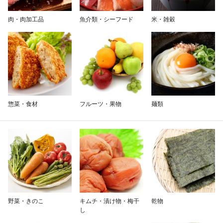
除外ワード
肉・肉加工品
魚介類・シーフード
米・雑穀
惣菜・食材
フルーツ・果物
麺類
野菜・きのこ
キムチ・漬け物・梅干
乾物
し