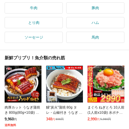
牛肉
豚肉
とり肉
ハム
ソーセージ
馬肉
新鮮プリプリ！魚介類の売れ筋
肉厚カット うなぎ蒲焼
鰻“炭火”蒲焼 80g タ
まぐろ ねぎとろ 10人前
き 800g(80g×10袋) カ
レ・山椒付き うなぎ ウ
(1人前x10袋) 水ポチャ
ット うなぎ ウナギ 鰻
ナギ 丼 丑の日 ひつま
解凍すぐ美味しい ギフ
9,960
348
2,990
696
円
5,980
円
円
円
円
きざみ タレ 山椒付き
ぶし 茶漬け うまき 鰻
ト プレゼント お中元
送料無料
丑の日 土用の丑の日
巻き