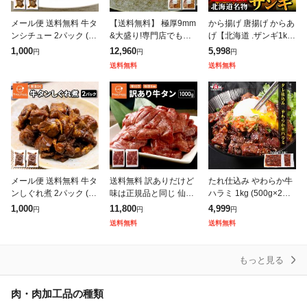
メール便 送料無料 牛タ
【送料無料】 極厚9mm
から揚げ 唐揚げ からあ
ンシチュー 2パック (10
&大盛り!専門店でも提
げ【北海道 .ザンギ1k
0g×2) 牛タン 牛たん タ
供しているプロ仕様
g.】まとめ買いで大幅
1,000
12,960
5,998
円
円
円
ンシチュー シチュー 常
〔味付け牛タン1kg(50
割引 カラアゲ 冷凍 送
送料無料
送料無料
温 レトルト 1,00
0g×2)〕仙台名物の味わ
料無料 セット 食品 【F
いをフライパ
1】
メール便 送料無料 牛タ
送料無料 訳ありだけど
たれ仕込み やわらか牛
ンしぐれ煮 2パック (10
味は正規品と同じ 仙台
ハラミ 1kg (500g×2袋)
0g×2) 牛タン 牛たん し
名物 極厚8mm 厚切り
4〜6人前 牛肉 ハラミ
1,000
11,800
4,999
円
円
円
ぐれ煮 常温 レトルト 1,
牛タン 1kg (500g×2) 訳
はらみ 焼肉 BBQ バー
送料無料
送料無料
000円 ポッキリ
あり
ベキュー タレ漬け
もっと見る
肉・肉加工品の種類