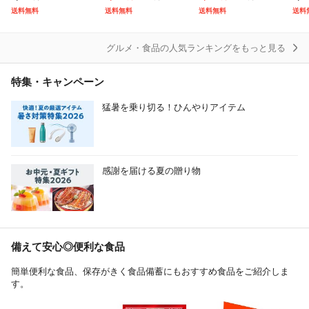
べる 白米 5kg × 2 ひ
産 ブランド米 米 お米
塩分約15% 食品 福梅
年産
送料無料
送料無料
送料無料
送料
のひかり くまさんの
送料無料 10キロ 北海
ぼし わけあり お取り
内産
輝
道
寄せ グル
グルメ・食品の人気ランキングをもっと見る
特集・キャンペーン
猛暑を乗り切る！ひんやりアイテム
感謝を届ける夏の贈り物
備えて安心◎便利な食品
簡単便利な食品、保存がきく食品備蓄にもおすすめ食品をご紹介しま
す。