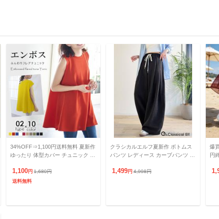
34%OFF⇒1,100円送料無料 夏新作
クラシカルエルフ夏新作 ボトムス
爆買
ゆったり 体型カバー チュニック ノ
パンツ レディース カーブパンツ ワ
円
ースリーブ トップス フレア ロング
イドパンツ サッカー素材 涼やか リ
無料
1,100
1,499
1,
丈 カットソ
円
1,680
円
ラックス ストレスフリ
円
4,998
円
ポ
送料無料