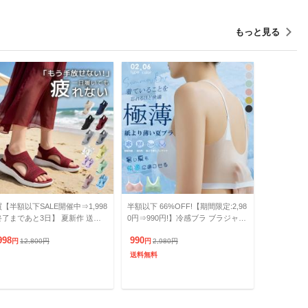
もっと見る
【半額以下SALE開催中⇒1,998
半額以下 66%OFF!【期間限定:2,98
終了まであと3日】 夏新作 送料
0円⇒990円!】冷感ブラ ブラジャー
 サンダル 厚底 レディース ス
接触冷感 極薄 ノンワイヤー ノンホ
998
990
ーツサンダル メ
円
12,800
円
ック ホ
円
2,980
円
送料無料