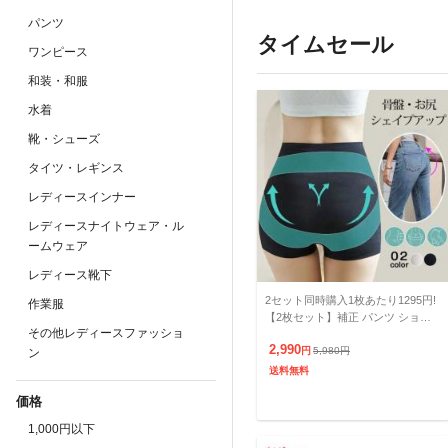
パンツ
タイムセール
ワンピース
和装・和服
水着
靴・シューズ
タイツ・レギンス
レディースインナー
レディースナイトウェア・ル
ームウェア
レディース靴下
2セット同時購入1枚あたり1295円!
作業服
【2枚セット】補正 パンツ ショー
その他レディースファッショ
ツ お腹 骨盤 引き締め ヒップアッ
2,990
プ ショーツ 夏新
円
5,980
円
ン
送料無料
価格
1,000円以下