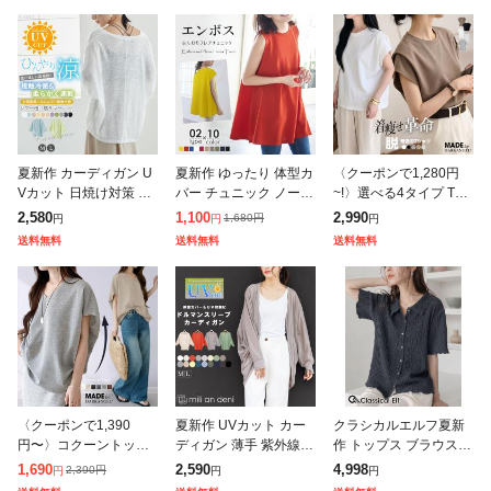
夏新作 カーディガン U
夏新作 ゆったり 体型カ
〈クーポンで1,280円
Vカット 日焼け対策 冷
バー チュニック ノース
~!〉選べる4タイプ Tシ
房対策 空調服 レディー
リーブ トップス フレア
ャツ カットソー 半袖
2,580
1,100
2,990
1,680
円
円
円
円
ス 熱中症対策 紫外線対
ロング丈 カットソー や
レディース 着痩せ 華奢
送料無料
送料無料
送料無料
策 日焼け防止 エアコン
やハイネック 立体 お尻
見え フレンチスリーブ
対策 接
隠れ
パフス
〈クーポンで1,390
夏新作 UVカット カー
クラシカルエルフ夏新
円〜〉コクーントップ
ディガン 薄手 紫外線対
作 トップス ブラウス
ス カットソー Tシャツ
策 日焼け コーディガン
レディース メロウシャ
1,690
2,590
4,998
2,390
円
円
円
円
長袖 半袖 トップス レ
レディース 春夏 uvカッ
ツ 半袖 オーバーサイズ