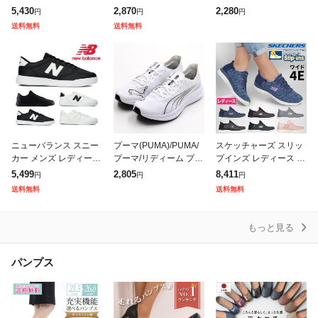
イナマイト 2.0 イン ア
グシューズ ランニング
ーキング ランニング キ
5,430
2,870
2,280
円
円
円
フラッシュ 12965W ワ
シューズ 男女兼用 ジョ
ッズ 歩きやすい 疲れな
送料無料
送料無料
イド幅 ゴム紐 紐なしS
ギングシューズ スポー
い ニットスニーカー 幅
ツシューズ
広 外
ニューバランス スニー
プーマ(PUMA)/PUMA/
スケッチャーズ スリッ
カー メンズ レディース
プーマ/リディーム プロ
プインズ レディース サ
新作 送料無料 M30 CT3
レーサー/ランニング
ミッツ 幅広 4E ダズリ
5,499
2,805
8,411
円
円
円
0 new balance
ングヘイズ 149937W
送料無料
送料無料
スリッポン スニーカー
靴
もっと見る
パンプス