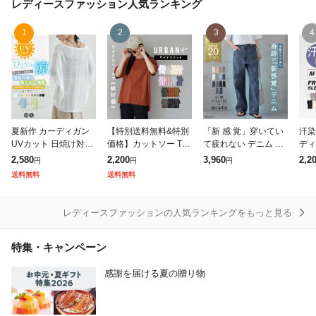
レディースファッション
人気ランキング
1
2
3
4
夏新作 カーディガン
【特別送料無料&特別
「新 感 覚」穿いてい
汗染
UVカット 日焼け対策
価格】カットソー Tシ
て疲れない デニム パ
ディ
冷房対策 空調服 レデ
ャツ レディース / トッ
ンツ デニムパンツ 一
ット
2,580
2,200
3,960
2,2
円
円
円
ィース 熱中症対策 紫
プス プルオーバー 半
部8月中旬入荷 レディ
ト 
送料無料
送料無料
外線対策 日焼け防止
袖 五分袖 クルーネッ
ース ワイドパンツ ワ
春 
エアコン対策 接
ク オーバーサ
イド 大きいサイズ
◆z
レディースファッションの人気ランキングをもっと見る
特集・キャンペーン
感謝を届ける夏の贈り物