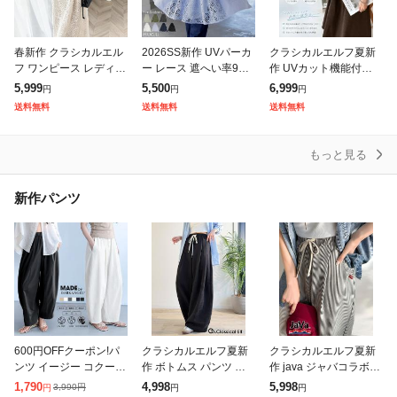
春新作 クラシカルエル
2026SS新作 UVパーカ
クラシカルエルフ夏新
フ ワンピース レディー
ー レース 遮へい率99.
作 UVカット機能付き
ス 前後 2way レトロ レ
4% レディース 接触冷
ワンピース 半袖 レディ
5,999
5,500
6,999
円
円
円
ース ジャンパースカー
感 一部8月下旬入荷 ア
ース 体型カバー オーバ
送料無料
送料無料
送料無料
ト 大きいサイズ ゆった
ウター 涼しい UVカッ
ーサイズ ワッフル ポロ
り 体
ト
ワンピ 半袖
もっと見る
新作パンツ
600円OFFクーポン!パ
クラシカルエルフ夏新
クラシカルエルフ夏新
ンツ イージー コクーン
作 ボトムス パンツ レ
作 java ジャバコラボ ボ
パンツ レディース ボト
ディース カーブパンツ
トムス パンツ レディー
1,790
4,998
5,998
3,990
円
円
円
円