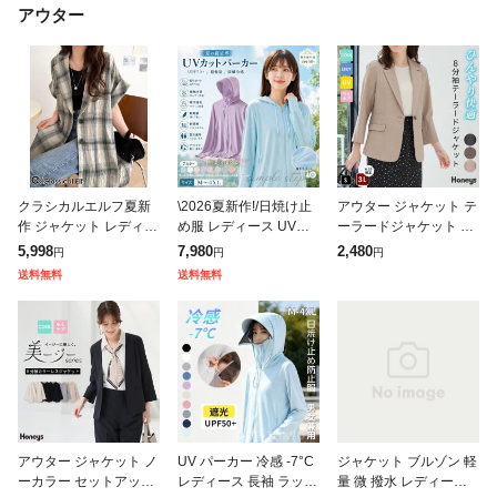
アウター
クラシカルエルフ夏新
\2026夏新作!/日焼け止
アウター ジャケット テ
作 ジャケット レディー
め服 レディース UVパ
ーラードジャケット 接
ス 夏 薄手 大きいサイ
ーカー UV UPF50+ UV
触冷感 セットアップ ハ
5,998
7,980
2,480
円
円
円
ズ アウター パナマ風
カット ラッシュガード
ニさら 大きいサイズ オ
送料無料
送料無料
チェック 半袖 テーラー
ブルゾン レディース
フィス レディース SAL
ドジャ
E セー
アウター ジャケット ノ
UV パーカー 冷感 -7°C
ジャケット ブルゾン 軽
ーカラー セットアップ
レディース 長袖 ラッシ
量 微 撥水 レディース