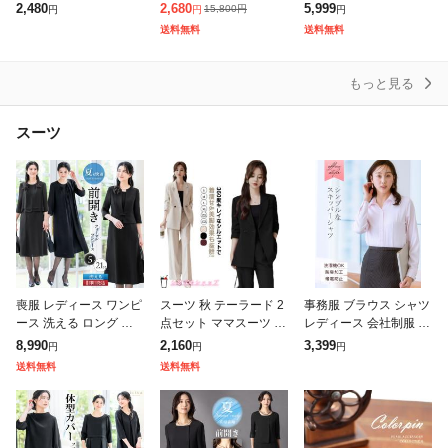
ウォッシャブル 大きい
ュガード UVカット ア
アウター ロング コート
2,480
2,680
5,999
15,800
円
円
円
円
サイズ オフィス きれい
ウター メッシュ 素材
ドルマン チュニック お
送料無料
送料無料
め レディース SALE セ
通気口 指穴 つば 取
尻が隠れる 羽織 ボリュ
ール
ーム
もっと見る
スーツ
喪服 レディース ワンピ
スーツ 秋 テーラード 2
事務服 ブラウス シャツ
ース 洗える ロング 膝
点セット ママスーツ パ
レディース 会社制服 パ
下 前開き 長袖 ブラッ
ンツ スーツ ジャケット
ウダーサテンスキッパ
8,990
2,160
3,399
円
円
円
ク フォーマル 大きいサ
セットアップ 大きいサ
ー 帯電防止 抗菌防臭
送料無料
送料無料
イズ 小さいサイズ 体型
イズ フォーマル レディ
加工 春 夏 秋 スーツイ
カバー
ース
ンナー