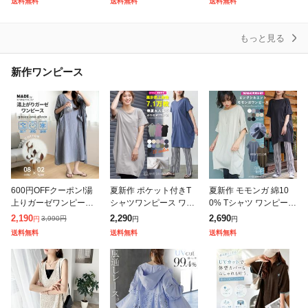
送料無料
送料無料
送料無料
ディース Vネック ラウ
ト トップス ドルマン
ポップコーン ジャガー
ンドネック
ミ
ド素材 ぽこぽ
もっと見る
新作ワンピース
600円OFFクーポン!湯
夏新作 ポケット付きT
夏新作 モモンガ 綿10
上りガーゼワンピース
シャツワンピース ワン
0% Tシャツ ワンピース
ガーゼ ワンピース 湯上
ピース レディース カッ
半袖 クルーネック チュ
2,190
2,290
2,690
3,990
円
円
円
円
りワンピ タオルワンピ
トソー 半袖 無地 クル
ニック カットソー M L
送料無料
送料無料
送料無料
ガーゼ ルームワンピー
ー ロング丈 レディース
レディース 春 ミリアン
ス 綿10
春夏ミリア