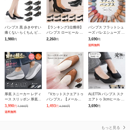
パンプス 黒 歩きやすい
【ランキング1位獲得】
パンプス フラットシュ
痛くない らくちん ビジ
パンプス ローヒール 黒
ーズ バレエシューズ 痛
ネス フォーマル ローヒ
ブラック 痛くない 柔ら
くない ペタンコ ローヒ
1,980
2,260
3,690
円
円
円
ール 3E 選べる7タイプ
か ぺたんこ リクルート
ール ぺたんこ ラウンド
送料無料
Romeo Valen
冠婚葬祭 オフィス 仕事
トゥ 柔らかい 疲れない
ビ
歩きやす
厚底 スニーカー レディ
『Vカットスクエアトゥ
ALETTA パンプス スク
ース スリッポン 厚底
パンプス』【メール便
エアトゥ 3cmヒール チ
ローファー パンプス レ
不可】【30】[パンプス
ャンキーヒール レディ
3,990
1,493
3,690
7,980
円
4,980
円
円
円
円
ディース靴 痛くない シ
レディース シューズ 靴
ース 26秋冬新作 外反母
送料無料
ューズ ランニング ウォ
くつ ぺたんこ靴 フラッ
趾気味 甲高 幅広 全17
ーキング
トシューズ
もっと見る