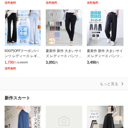
ム 速乾 UVカット パン
ワイドパンツ サッカー
ス ヒッコリータック デ
送料無料
送料無料
送料無料
ツ カーブパンツ ワイド
素材 涼やか リラックス
ザイン ボリュームパン
パン
ストレスフリ
ツ ス
600円OFFクーポン!パ
夏新作 新作 大きいサイ
夏新作 新作 大きいサイ
ンツ レディース レギン
ズ レディース パンツ |
ズ レディース パンツ |
ス レギパン 美脚 脚長
新色追加!! のび〜る ス
<撥水加工でストレスフ
1,790
3,091
3,490
3,980
円
円
円
円
効果 フレア フレアパン
トレッチ ツイル 魔法の
リーにどこでも行ける!
送料無料
ツ レギンスパンツ 細見
美脚レギパン [3225
> 軽くて動ける マルチ
え ス
に使える
もっと見る
新作スカート