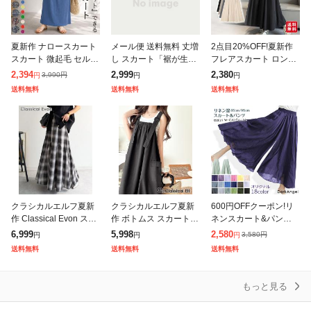
夏新作 ナロースカート
メール便 送料無料 丈増
2点目20%OFF!夏新作
スカート 微起毛 セルフ
し スカート「裾が生ま
フレアスカート ロング
カット プリーツ ロング
れ変わる」 シフォン ペ
スカート ミモレスカー
2,394
2,999
2,380
3,990
円
円
円
円
丈 タイト ウエストゴム
チコート ペチスカート
ト レディース 裏地なし
送料無料
送料無料
送料無料
レディース [郵3]^b488
ペチコートスカート ロ
ハイウエスト ウエスト
ングスカート
ゴム 着
クラシカルエルフ夏新
クラシカルエルフ夏新
600円OFFクーポン!リ
作 Classical Evon スカ
作 ボトムス スカート
ネンスカート&パンツ
ート ロング マキシ丈
レディース 着回し自在
フレアスカート ワイド
6,999
5,998
2,580
3,580
円
円
円
円
ボトムス レディース オ
リネンライク素材 胸元
パンツ ラップパンツ ラ
送料無料
送料無料
送料無料
ンブレチェック マーメ
ギャザー ポケット Aラ
ップスカート レディー
イン ジャ
ス 麻 麻混
もっと見る