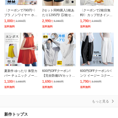
除外ワード
〈クーポンで790円~〉
2セット同時購入1枚あ
〈クーポンで2枚目無
ブラ ノンワイヤー ホッ
たり1295円!【2枚セッ
料!〉カップ付きインナ
クなし 大きいサイズ シ
ト】補正 パンツ ショー
ー ブラトップ【お悩み
1,000
2,990
1,790
2,990
円
5,980
円
2,990
円
円
円
円
ースルー シアー 冷感
ツ お腹 骨盤 引き締め
タイプから選べるカッ
送料無料
送料無料
送料無料
涼しい ブラトップ メッ
ヒップアップ ショーツ
プ付きブラトップ】 バ
シュ 蒸
夏新
ックオープン キャミソ
夏新作 ゆったり 体型カ
600円OFFクーポン!
600円OFFクーポン!パ
バー チュニック ノース
【完全防備UVカットパ
ンツ イージー コクーン
リーブ トップス フレア
ーカー|取り外し可能つ
パンツ レディース ボト
1,100
1,690
1,790
1,680
円
3,980
円
3,990
円
円
円
円
ロング丈 カットソー や
ばタイプ】UVパーカー
ム 速乾 UVカット パン
送料無料
送料無料
送料無料
やハイネック 立体 お尻
フルフェイス UVカット
ツ カーブパンツ ワイド
隠れ
UV対策
パン
もっと見る
新作トップス