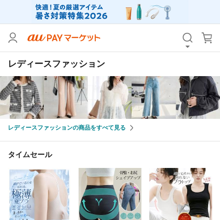
カテゴリ
すべて
レディースファッション
価格
すべて
支払い方法
すべて
その他の条件
レディースファッションの商品をすべて見る
送料無料
タイムセール
Pontaパス特典対象すべて
ポイントUPセレクトのみ
タイムセール
サンキュー配送対象
レビューキャンペーン
キーワード