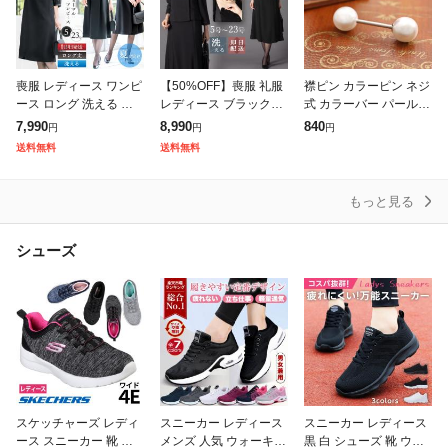
喪服 レディース ワンピ
【50%OFF】喪服 礼服
襟ピン カラーピン ネジ
ース ロング 洗える ブ
レディース ブラックフ
式 カラーバー パール
ラックフォーマル 体型
ォーマル 大きいサイズ
襟飾り レディース シン
7,990
8,990
840
円
円
円
カバー 礼服 夏用にも
ワンピース オールシー
プル スーツ アクセサリ
送料無料
送料無料
膝下 ゆったり 葬式 通
ズン ロング 洗える x17
ー プレゼント お返し
夜 法事
43
ギフト
もっと見る
シューズ
スケッチャーズ レディ
スニーカー レディース
スニーカー レディース
ース スニーカー 靴 ダ
メンズ 人気 ウォーキン
黒 白 シューズ 靴 ウォ