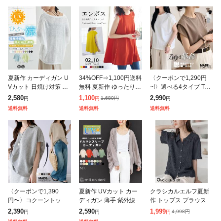
夏新作 カーディガン U
34%OFF⇒1,100円送料
〈クーポンで1,290円
Vカット 日焼け対策 冷
無料 夏新作 ゆったり
~!〉選べる4タイプ Tシ
房対策 空調服 レディー
体型カバー チュニック
ャツ カットソー 半袖
2,580
1,100
2,990
1,680
円
円
円
円
ス 熱中症対策 紫外線対
ノースリーブ トップス
レディース 着痩せ 華奢
送料無料
送料無料
送料無料
策 日焼け防止 エアコン
フレア ロング丈 カット
見え フレンチスリーブ
対策 接
ソ
パフス
〈クーポンで1,390
夏新作 UVカット カー
クラシカルエルフ夏新
円〜〉コクーントップ
ディガン 薄手 紫外線対
作 トップス ブラウス
ス カットソー Tシャツ
策 日焼け コーディガン
レディース メロウシャ
2,390
2,590
1,999
4,998
円
円
円
円
長袖 半袖 トップス レ
レディース 春夏 uvカッ
ツ 半袖 オーバーサイズ