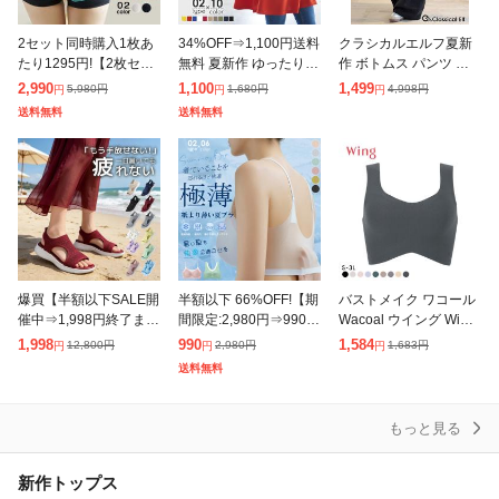
除外ワード
2セット同時購入1枚あ
34%OFF⇒1,100円送料
クラシカルエルフ夏新
たり1295円!【2枚セッ
無料 夏新作 ゆったり
作 ボトムス パンツ レ
ト】補正 パンツ ショー
体型カバー チュニック
ディース カーブパンツ
2,990
1,100
1,499
5,980
円
1,680
円
4,998
円
円
円
円
ツ お腹 骨盤 引き締め
ノースリーブ トップス
ワイドパンツ サッカー
送料無料
送料無料
ヒップアップ ショーツ
フレア ロング丈 カット
素材 涼やか リラックス
夏新
ソ
ストレスフリ
爆買【半額以下SALE開
半額以下 66%OFF!【期
バストメイク ワコール
催中⇒1,998円終了まで
間限定:2,980円⇒990
Wacoal ウイング Wing
あと3日】 夏新作 送料
円!】冷感ブラ ブラジャ
綿の贅沢 ハーフトップ
1,998
990
1,584
12,800
円
2,980
円
1,683
円
円
円
円
無料 サンダル 厚底 レ
ー接触冷感 極薄 ノンワ
ノンワイヤーブラジャ
送料無料
ディース スポーツサン
イヤー ノンホック ホ
ー S-3L ワイヤレスブ
ダル メ
もっと見る
新作トップス