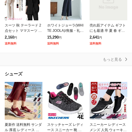
スーツ 秋 テーラード 2
ホワイトジョーラ(WHI
売れ筋アイテム ギフト
点セット ママスーツ パ
TE JOOLA)/喪服・礼服
にも最適 卒 夏 春 ギフ
ンツ スーツ ジャケット
【洗えるフォーマル】
ト セットアップ レディ
2,160
15,290
2,641
円
円
円
セットアップ 大きいサ
フリルノーカラージャ
ース 大きサイズ OK ス
送料無料
送料無料
送料無料
イズ フォーマル レディ
ケット&ワイドパンツ2
ーツ フォーマル ランキ
ース
点セット
ング常
もっと見る
シューズ
夏新作 送料無料 サンダ
スケッチャーズ レディ
スニーカー レディース
ル 厚底 レディース ス
ース スニーカー 靴 ダ
メンズ 人気 ウォーキン