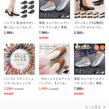
パンプス 黒 歩きやすい
厚底 スニーカー レディ
【ランキング1位獲得】
痛くない らくちん ビジ
ース スリッポン 厚底
パンプス ローヒール 黒
ネス フォーマル ローヒ
ローファー パンプス レ
ブラック 痛くない 柔ら
1,980
7,980
2,260
円
円
円
ール 3E 選べる7タイプ
ディース靴 痛くない シ
か ぺたんこ リクルート
送料無料
Romeo Valen
ューズ ランニング ウォ
冠婚葬祭 オフィス 仕事
ーキング
ビ
パンプス フラットシュ
『Vカットスクエアトゥ
厚底 スニーカー レディ
ーズ バレエシューズ 痛
パンプス』【メール便
ース スリッポン 厚底
くない ペタンコ ローヒ
不可】【30】[パンプス
ローファー パンプス レ
3,290
1,493
7,980
3,690
円
4,980
円
円
円
円
ール ぺたんこ ラウンド
レディース シューズ 靴
ディース靴 痛くない シ
送料無料
送料無料
トゥ 柔らかい 疲れない
くつ ぺたんこ靴 フラッ
ューズ ランニング ウォ
歩きやす
トシューズ
ーキング
もっと見る