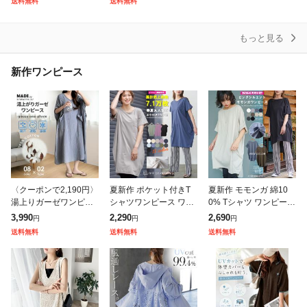
送料無料
送料無料
ディース Vネック ラウ
ト トップス ドルマン
ポップコーン ジャガー
ンドネック
ミ
ド素材 ぽこぽ
もっと見る
新作ワンピース
〈クーポンで2,190円〉
夏新作 ポケット付きT
夏新作 モモンガ 綿10
湯上りガーゼワンピー
シャツワンピース ワン
0% Tシャツ ワンピース
ス ガーゼ ワンピース
ピース レディース カッ
半袖 クルーネック チュ
3,990
2,290
2,690
円
円
円
湯上りワンピ タオルワ
トソー 半袖 無地 クル
ニック カットソー M L
送料無料
送料無料
送料無料
ンピ ガーゼ ルームワン
ー ロング丈 レディース
レディース 春 ミリアン
ピース 綿1
春夏ミリア