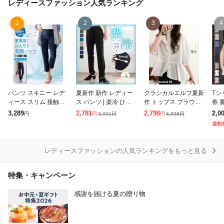
レディースファッション
人気ランキング
1
2
3
4
パンツ スキニー レデ
夏新作 新作 レディー
クラシカルエルフ夏新
Tシ
ィース スリム 接触冷
ス パンツ | 楽冷 ひん
作 トップス ブラウス
春 
感 ひんやり 9分丈 ク
やり 接触冷感 COOL
レディース 袖タック
S-
3,289
2,781
2,798
2,0
3,091
円
4,998
円
円
円
円
ロップド丈 レギンス
クール ウエストゴム
フリル ペプラムブラ
フレ
送料
レギパン 夏 S/M/L/LL
楽ちん ストレッチ 美
ウス 綿100% 総フラ
ルー
ニッセ
脚 レギパ
ワーレース ふんわり
ミ防
レディースファッションの人気ランキングをもっと見る
特集・キャンペーン
感謝を届ける夏の贈り物