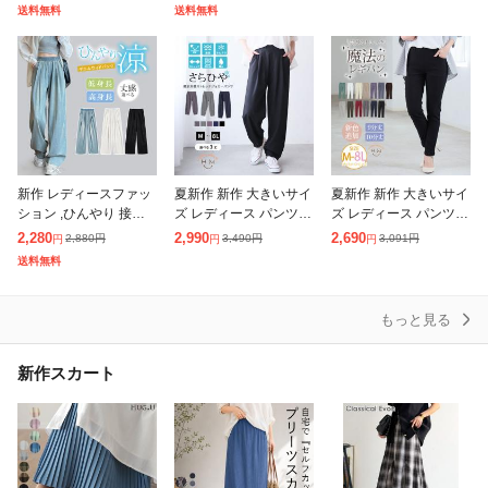
トム 速乾 UVカット パ
長効果 フレア フレアパ
ス ヒッコリータック デ
送料無料
送料無料
ンツ カーブパンツ ワイ
ンツ レギンスパンツ 細
ザイン ボリュームパン
ドパ
見え
ツ ス
新作 レディースファッ
夏新作 新作 大きいサイ
夏新作 新作 大きいサイ
ション ,ひんやり 接触
ズ レディース パンツ |
ズ レディース パンツ |
冷感 ワイドデニム UV
<撥水加工でストレスフ
新色追加!! のび〜る ス
2,280
2,990
2,690
2,880
円
3,490
円
3,091
円
円
円
円
カット 涼感ワイドパン
リーにどこでも行ける!
トレッチ ツイル 魔法の
送料無料
ツ デニムパンツ ウエス
> 軽くて動ける マルチ
美脚レギパン [3225
トゴム レデ
に使える
もっと見る
新作スカート