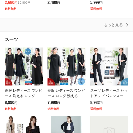
ュガード UVカット ア
触冷感 セットアップ ハ
アウター ロング コート
2,680
2,480
5,999
15,800
円
円
円
円
ウター メッシュ 素材
ニさら 大きいサイズ オ
ドルマン チュニック お
送料無料
送料無料
通気口 指穴 つば 取
フィス レディース SAL
尻が隠れる 羽織 ボリュ
E セー
ーム
もっと見る
スーツ
喪服 レディース ワンピ
喪服 レディース ワンピ
スーツ レディース セッ
ース 洗える ロング 膝
ース ロング 洗える ブ
トアップ パンツスーツ
下 前開き 長袖 ブラッ
ラックフォーマル 体型
ビジネススーツ ロング
8,990
7,990
8,982
円
円
円
ク フォーマル 大きいサ
カバー 礼服 夏用にも
ストレッチ 洗える オフ
送料無料
送料無料
送料無料
イズ 小さいサイズ 体型
膝下 ゆったり 葬式 通
ィス ビジネス 通勤 仕
カバー
夜 法事
事 面接