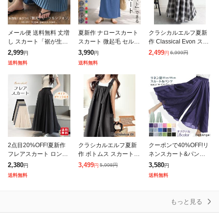
メール便 送料無料 丈増
夏新作 ナロースカート
クラシカルエルフ夏新
し スカート「裾が生ま
スカート 微起毛 セルフ
作 Classical Evon スカ
れ変わる」 シフォン ペ
カット プリーツ ロング
ート ロング マキシ丈
2,999
3,990
2,499
6,999
円
円
円
円
チコート ペチスカート
丈 タイト ウエストゴム
ボトムス レディース オ
送料無料
送料無料
ペチコートスカート ロ
レディース [郵3]^b488
ンブレチェック マーメ
ングスカート
2点目20%OFF!夏新作
クラシカルエルフ夏新
クーポンで40%OFF!リ
フレアスカート ロング
作 ボトムス スカート
ネンスカート&パンツ
スカート ミモレスカー
レディース 着回し自在
フレアスカート ワイド
2,380
3,499
3,580
5,998
円
円
円
円
ト レディース 裏地なし
リネンライク素材 胸元
パンツ ラップパンツ ラ
送料無料
送料無料
ハイウエスト ウエスト
ギャザー ポケット Aラ
ップスカート レディー
ゴム 着
イン ジャ
ス 麻 麻混
もっと見る