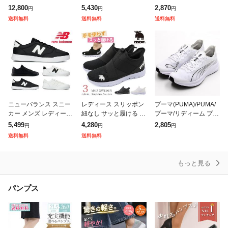
ポーツサンダル メッシ
イナマイト 2.0 イン ア
グシューズ ランニング
12,800
5,430
2,870
円
円
円
ュ 通気性 蒸されない
フラッシュ 12965W ワ
シューズ 男女兼用 ジョ
送料無料
送料無料
送料無料
ニットサンダル コンフ
イド幅 ゴム紐 紐なしS
ギングシューズ スポー
ォートサンダ
ツシューズ
ニューバランス スニー
レディース スリッポン
プーマ(PUMA)/PUMA/
カー メンズ レディース
紐なし サッと履ける ス
プーマ/リディーム プロ
新作 送料無料 M30 CT3
ニーカー 疲れにくい 痛
レーサー/ランニング
5,499
4,280
2,805
円
円
円
0 new balance
くない 歩きやすい 軽量
送料無料
送料無料
低反発 メッシュ 黒 ブ
ラック
もっと見る
パンプス