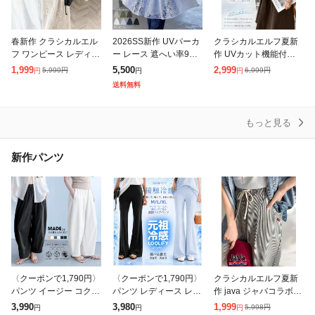
春新作 クラシカルエル
2026SS新作 UVパーカ
クラシカルエルフ夏新
フ ワンピース レディー
ー レース 遮へい率99.
作 UVカット機能付き
ス 前後 2way レトロ レ
4% レディース 接触冷
ワンピース 半袖 レディ
1,999
5,500
2,999
5,999
円
6,999
円
円
円
円
ース ジャンパースカー
感 一部8月下旬入荷 ア
ース 体型カバー オーバ
送料無料
ト 大きいサイズ ゆった
ウター 涼しい UVカッ
ーサイズ ワッフル ポロ
り 体
ト
ワンピ 半袖
もっと見る
新作パンツ
〈クーポンで1,790円〉
〈クーポンで1,790円〉
クラシカルエルフ夏新
パンツ イージー コクー
パンツ レディース レギ
作 java ジャバコラボ ボ
ンパンツ レディース ボ
ンス レギパン 美脚 脚
トムス パンツ レディー
3,990
3,980
1,999
5,998
円
円
円
円