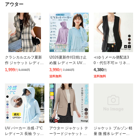
アウター
クラシカルエルフ夏新
\2026夏新作!/日焼け止
≪ゆうメール便配送3
作 ジャケット レディー
め服 レディース UVパ
0・代引不可≫ リネン
ス 夏 薄手 大きいサイ
ーカー UV UPF50+ UV
ライクノーカラージレ
1,999
3,990
4,380
5,998
円
7,980
円
円
円
円
ズ アウター パナマ風
カット ラッシュガード
春 夏 秋 M L アクアガレ
送料無料
送料無料
チェック 半袖 テーラー
ブルゾン レディース
ージ aquagarage
ドジャ
UV パーカー 冷感 -7°C
アウター ジャケット テ
ジャケット ブルゾン 軽
レディース 長袖 ラッシ
ーラードジャケット 接
量 微 撥水 レディース