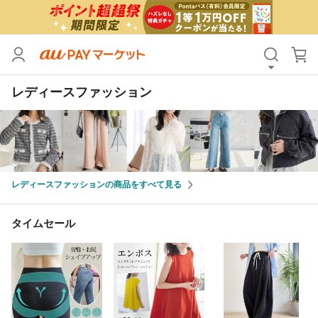
カテゴリ
すべて
レディースファッション
価格
すべて
支払い方法
すべて
その他の条件
レディースファッションの商品をすべて見る
送料無料
タイムセール
Pontaパス特典対象すべて
ポイントUPセレクトのみ
タイムセール
サンキュー配送対象
レビューキャンペーン
キーワード