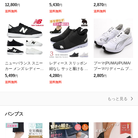
ポーツサンダル メッシ
イナマイト 2.0 イン ア
グシューズ ランニング
12,800
5,430
2,870
円
円
円
ュ 通気性 蒸されない
フラッシュ 12965W ワ
シューズ 男女兼用 ジョ
送料無料
送料無料
送料無料
ニットサンダル コンフ
イド幅 ゴム紐 紐なしS
ギングシューズ スポー
ォートサンダ
ツシューズ
ニューバランス スニー
レディース スリッポン
プーマ(PUMA)/PUMA/
カー メンズ レディース
紐なし サッと履ける ス
プーマ/リディーム プロ
新作 送料無料 M30 CT3
ニーカー 疲れにくい 痛
レーサー/ランニング
5,499
4,280
2,805
円
円
円
0 new balance
くない 歩きやすい 軽量
送料無料
送料無料
低反発 メッシュ 黒 ブ
ラック
もっと見る
パンプス