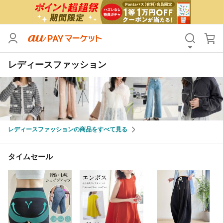
カテゴリ
すべて
レディースファッション
価格
すべて
支払い方法
すべて
その他の条件
レディースファッションの商品をすべて見る
送料無料
タイムセール
Pontaパス特典対象すべて
ポイントUPセレクトのみ
タイムセール
サンキュー配送対象
レビューキャンペーン
キーワード