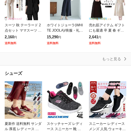
スーツ 秋 テーラード 2
ホワイトジョーラ(WHI
売れ筋アイテム ギフト
点セット ママスーツ パ
TE JOOLA)/喪服・礼服
にも最適 卒 夏 春 ギフ
ンツ スーツ ジャケット
【洗えるフォーマル】
ト セットアップ レディ
2,160
15,290
2,641
円
円
円
セットアップ 大きいサ
フリルノーカラージャ
ース 大きサイズ OK ス
送料無料
送料無料
送料無料
イズ フォーマル レディ
ケット&ワイドパンツ2
ーツ フォーマル ランキ
ース
点セット
ング常
もっと見る
シューズ
夏新作 送料無料 サンダ
スケッチャーズ レディ
スニーカー レディース
ル 厚底 レディース ス
ース スニーカー 靴 ダ
メンズ 人気 ウォーキン