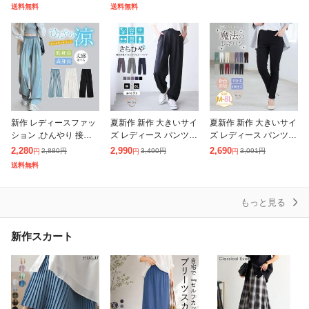
トム 速乾 UVカット パ
長効果 フレア フレアパ
ス ヒッコリータック デ
送料無料
送料無料
ンツ カーブパンツ ワイ
ンツ レギンスパンツ 細
ザイン ボリュームパン
ドパ
見え
ツ ス
新作 レディースファッ
夏新作 新作 大きいサイ
夏新作 新作 大きいサイ
ション ,ひんやり 接触
ズ レディース パンツ |
ズ レディース パンツ |
冷感 ワイドデニム UV
<撥水加工でストレスフ
新色追加!! のび〜る ス
2,280
2,990
2,690
2,880
円
3,490
円
3,091
円
円
円
円
カット 涼感ワイドパン
リーにどこでも行ける!
トレッチ ツイル 魔法の
送料無料
ツ デニムパンツ ウエス
> 軽くて動ける マルチ
美脚レギパン [3225
トゴム レデ
に使える
もっと見る
新作スカート