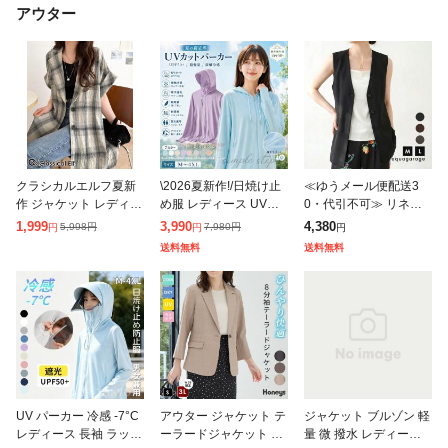
アウター
クラシカルエルフ夏新
\2026夏新作!/日焼け止
≪ゆうメール便配送3
作 ジャケット レディー
め服 レディース UVパ
0・代引不可≫ リネン
ス 夏 薄手 大きいサイ
ーカー UV UPF50+ UV
ライクノーカラージレ
1,999
3,990
4,380
5,998
円
7,980
円
円
円
円
ズ アウター パナマ風
カット ラッシュガード
春 夏 秋 M L アクアガレ
送料無料
送料無料
チェック 半袖 テーラー
ブルゾン レディース
ージ aquagarage
ドジャ
UV パーカー 冷感 -7°C
アウター ジャケット テ
ジャケット ブルゾン 軽
レディース 長袖 ラッシ
ーラードジャケット 接
量 微 撥水 レディース