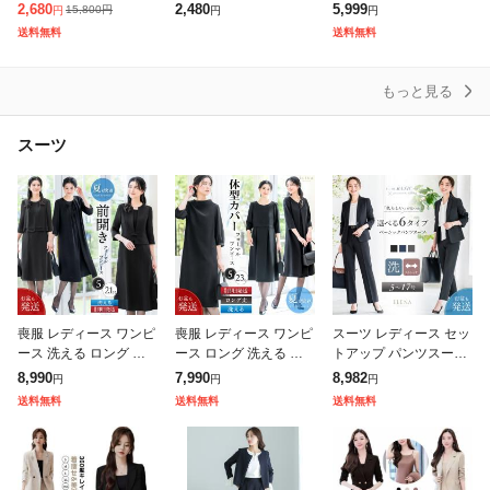
ュガード UVカット ア
触冷感 セットアップ ハ
アウター ロング コート
2,680
2,480
5,999
15,800
円
円
円
円
ウター メッシュ 素材
ニさら 大きいサイズ オ
ドルマン チュニック お
送料無料
送料無料
通気口 指穴 つば 取
フィス レディース SAL
尻が隠れる 羽織 ボリュ
E セー
ーム
もっと見る
スーツ
喪服 レディース ワンピ
喪服 レディース ワンピ
スーツ レディース セッ
ース 洗える ロング 膝
ース ロング 洗える ブ
トアップ パンツスーツ
下 前開き 長袖 ブラッ
ラックフォーマル 体型
ビジネススーツ ロング
8,990
7,990
8,982
円
円
円
ク フォーマル 大きいサ
カバー 礼服 夏用にも
ストレッチ 洗える オフ
送料無料
送料無料
送料無料
イズ 小さいサイズ 体型
膝下 ゆったり 葬式 通
ィス ビジネス 通勤 仕
カバー
夜 法事
事 面接