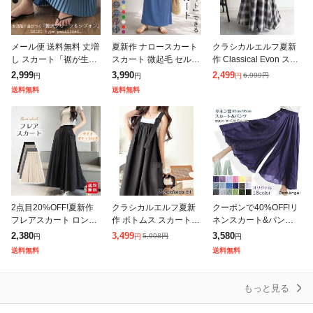
メール便 送料無料 丈増
夏新作 ナロースカート
クラシカルエルフ夏新
し スカート「裾が生ま
スカート 微起毛 セルフ
作 Classical Evon スカ
れ変わる」 シフォン ペ
カット プリーツ ロング
ート ロング マキシ丈
2,999
3,990
2,499
6,999
円
円
円
円
チコート ペチスカート
丈 タイト ウエストゴム
ボトムス レディース オ
送料無料
送料無料
ペチコートスカート ロ
レディース [郵3]^b488
ンブレチェック マーメ
ングスカート
2点目20%OFF!夏新作
クラシカルエルフ夏新
クーポンで40%OFF!リ
フレアスカート ロング
作 ボトムス スカート
ネンスカート&パンツ
スカート ミモレスカー
レディース 着回し自在
フレアスカート ワイド
2,380
3,499
3,580
5,998
円
円
円
円
ト レディース 裏地なし
リネンライク素材 胸元
パンツ ラップパンツ ラ
送料無料
送料無料
ハイウエスト ウエスト
ギャザー ポケット Aラ
ップスカート レディー
ゴム 着
イン ジャ
ス 麻 麻混
もっと見る