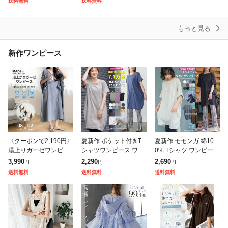
送料無料
送料無料
ディース Vネック ラウ
ト トップス ドルマン
ポップコーン ジャガー
ンドネック
ミ
ド素材 ぽこぽ
もっと見る
新作ワンピース
〈クーポンで2,190円〉
夏新作 ポケット付きT
夏新作 モモンガ 綿10
湯上りガーゼワンピー
シャツワンピース ワン
0% Tシャツ ワンピース
ス ガーゼ ワンピース
ピース レディース カッ
半袖 クルーネック チュ
3,990
2,290
2,690
円
円
円
湯上りワンピ タオルワ
トソー 半袖 無地 クル
ニック カットソー M L
送料無料
送料無料
送料無料
ンピ ガーゼ ルームワン
ー ロング丈 レディース
レディース 春 ミリアン
ピース 綿1
春夏ミリア