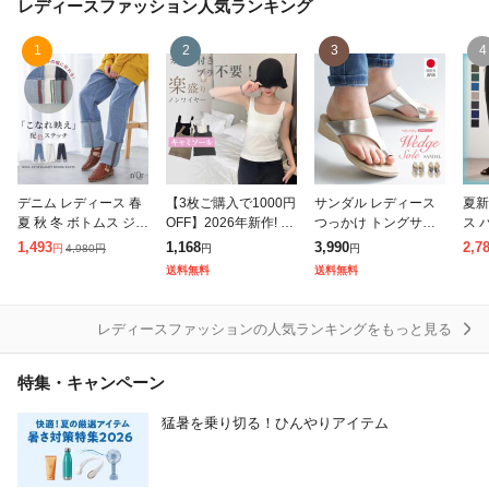
レディースファッション
人気ランキング
1
2
3
4
デニム レディース 春
【3枚ご購入で1000円
サンダル レディース
夏新
夏 秋 冬 ボトムス ジー
OFF】2026年新作! キ
つっかけ トングサン
ス 
パン ストレートデニ
ャミソール カップ付
ダル サンダル レディ
やり
1,493
1,168
3,990
2,7
4,980
円
円
円
円
ム ロールアップデニ
き タンクトップ キャ
ース ぺたんこ 歩きや
クー
送料無料
送料無料
ム 配色 ステッチ 伸縮
ミソール 着るだけブ
すい 日本製 ウェッジ
楽ち
性 パンツ ロ
ラ要らず ノン
ソール フラットサン
脚 
レディースファッションの人気ランキングをもっと見る
特集・キャンペーン
猛暑を乗り切る！ひんやりアイテム