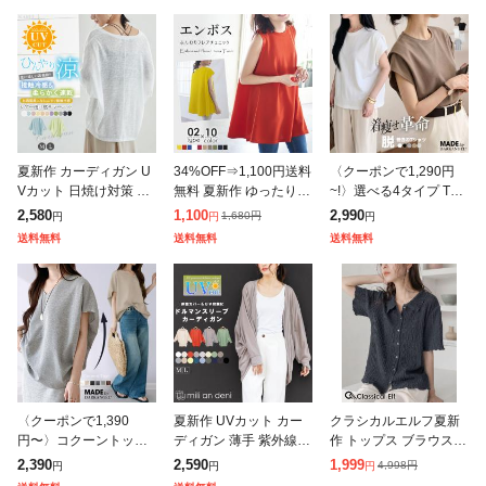
夏新作 カーディガン U
34%OFF⇒1,100円送料
〈クーポンで1,290円
Vカット 日焼け対策 冷
無料 夏新作 ゆったり
~!〉選べる4タイプ Tシ
房対策 空調服 レディー
体型カバー チュニック
ャツ カットソー 半袖
2,580
1,100
2,990
1,680
円
円
円
円
ス 熱中症対策 紫外線対
ノースリーブ トップス
レディース 着痩せ 華奢
送料無料
送料無料
送料無料
策 日焼け防止 エアコン
フレア ロング丈 カット
見え フレンチスリーブ
対策 接
ソ
パフス
〈クーポンで1,390
夏新作 UVカット カー
クラシカルエルフ夏新
円〜〉コクーントップ
ディガン 薄手 紫外線対
作 トップス ブラウス
ス カットソー Tシャツ
策 日焼け コーディガン
レディース メロウシャ
2,390
2,590
1,999
4,998
円
円
円
円
長袖 半袖 トップス レ
レディース 春夏 uvカッ
ツ 半袖 オーバーサイズ