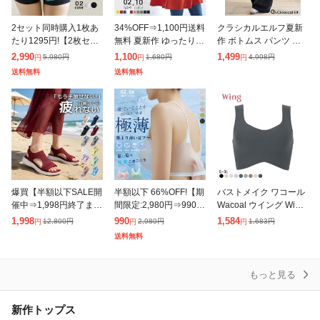
除外ワード
2セット同時購入1枚あ
34%OFF⇒1,100円送料
クラシカルエルフ夏新
たり1295円!【2枚セッ
無料 夏新作 ゆったり
作 ボトムス パンツ レ
ト】補正 パンツ ショー
体型カバー チュニック
ディース カーブパンツ
2,990
1,100
1,499
5,980
円
1,680
円
4,998
円
円
円
円
ツ お腹 骨盤 引き締め
ノースリーブ トップス
ワイドパンツ サッカー
送料無料
送料無料
ヒップアップ ショーツ
フレア ロング丈 カット
素材 涼やか リラックス
夏新
ソ
ストレスフリ
爆買【半額以下SALE開
半額以下 66%OFF!【期
バストメイク ワコール
催中⇒1,998円終了まで
間限定:2,980円⇒990
Wacoal ウイング Wing
あと3日】 夏新作 送料
円!】冷感ブラ ブラジャ
綿の贅沢 ハーフトップ
1,998
990
1,584
12,800
円
2,980
円
1,683
円
円
円
円
無料 サンダル 厚底 レ
ー接触冷感 極薄 ノンワ
ノンワイヤーブラジャ
送料無料
ディース スポーツサン
イヤー ノンホック ホ
ー S-3L ワイヤレスブ
ダル メ
もっと見る
新作トップス