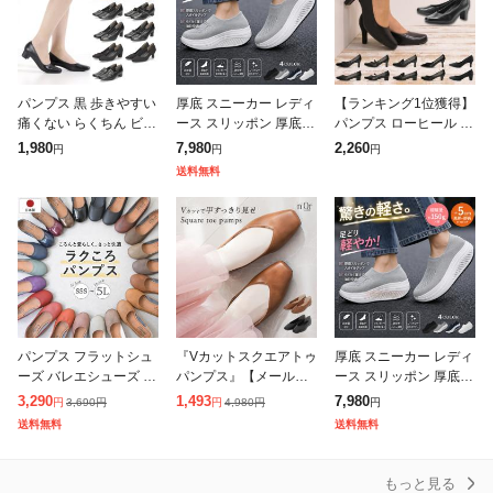
パンプス 黒 歩きやすい
厚底 スニーカー レディ
【ランキング1位獲得】
痛くない らくちん ビジ
ース スリッポン 厚底
パンプス ローヒール 黒
ネス フォーマル ローヒ
ローファー パンプス レ
ブラック 痛くない 柔ら
1,980
7,980
2,260
円
円
円
ール 3E 選べる7タイプ
ディース靴 痛くない シ
か ぺたんこ リクルート
送料無料
Romeo Valen
ューズ ランニング ウォ
冠婚葬祭 オフィス 仕事
ーキング
ビ
パンプス フラットシュ
『Vカットスクエアトゥ
厚底 スニーカー レディ
ーズ バレエシューズ 痛
パンプス』【メール便
ース スリッポン 厚底
くない ペタンコ ローヒ
不可】【30】[パンプス
ローファー パンプス レ
3,290
1,493
7,980
3,690
円
4,980
円
円
円
円
ール ぺたんこ ラウンド
レディース シューズ 靴
ディース靴 痛くない シ
送料無料
送料無料
トゥ 柔らかい 疲れない
くつ ぺたんこ靴 フラッ
ューズ ランニング ウォ
歩きやす
トシューズ
ーキング
もっと見る