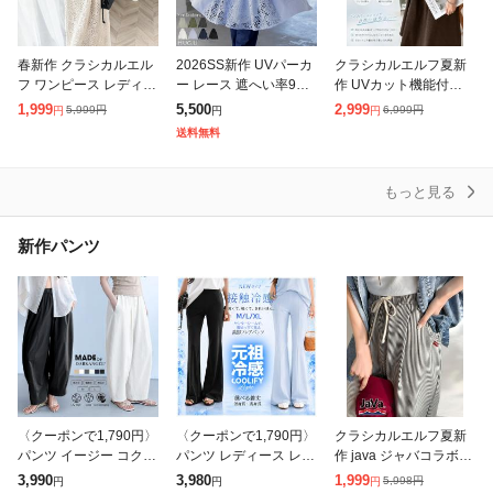
春新作 クラシカルエル
2026SS新作 UVパーカ
クラシカルエルフ夏新
フ ワンピース レディー
ー レース 遮へい率99.
作 UVカット機能付き
ス 前後 2way レトロ レ
4% レディース 接触冷
ワンピース 半袖 レディ
1,999
5,500
2,999
5,999
円
6,999
円
円
円
円
ース ジャンパースカー
感 一部8月下旬入荷 ア
ース 体型カバー オーバ
送料無料
ト 大きいサイズ ゆった
ウター 涼しい UVカッ
ーサイズ ワッフル ポロ
り 体
ト
ワンピ 半袖
もっと見る
新作パンツ
〈クーポンで1,790円〉
〈クーポンで1,790円〉
クラシカルエルフ夏新
パンツ イージー コクー
パンツ レディース レギ
作 java ジャバコラボ ボ
ンパンツ レディース ボ
ンス レギパン 美脚 脚
トムス パンツ レディー
3,990
3,980
1,999
5,998
円
円
円
円