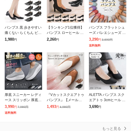
パンプス 黒 歩きやすい
【ランキング1位獲得】
パンプス フラットシュ
痛くない らくちん ビジ
パンプス ローヒール 黒
ーズ バレエシューズ 痛
ネス フォーマル ローヒ
ブラック 痛くない 柔ら
くない ペタンコ ローヒ
1,980
2,260
3,290
3,690
円
円
円
円
ール 3E 選べる7タイプ
か ぺたんこ リクルート
ール ぺたんこ ラウンド
送料無料
Romeo Valen
冠婚葬祭 オフィス 仕事
トゥ 柔らかい 疲れない
ビ
歩きやす
厚底 スニーカー レディ
『Vカットスクエアトゥ
ALETTA パンプス スク
ース スリッポン 厚底
パンプス』【メール便
エアトゥ 3cmヒール チ
ローファー パンプス レ
不可】【30】[パンプス
ャンキーヒール レディ
3,990
1,493
3,690
7,980
円
4,980
円
円
円
円
ディース靴 痛くない シ
レディース シューズ 靴
ース 26秋冬新作 外反母
送料無料
ューズ ランニング ウォ
くつ ぺたんこ靴 フラッ
趾気味 甲高 幅広 全17
ーキング
トシューズ
もっと見る