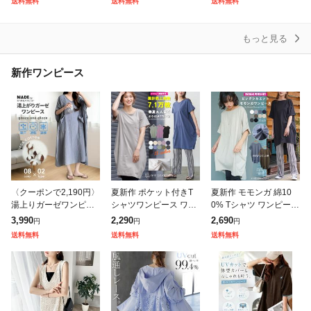
送料無料
送料無料
送料無料
ディース Vネック ラウ
ト トップス ドルマン
ポップコーン ジャガー
ンドネック
ミ
ド素材 ぽこぽ
もっと見る
新作ワンピース
〈クーポンで2,190円〉
夏新作 ポケット付きT
夏新作 モモンガ 綿10
湯上りガーゼワンピー
シャツワンピース ワン
0% Tシャツ ワンピース
ス ガーゼ ワンピース
ピース レディース カッ
半袖 クルーネック チュ
3,990
2,290
2,690
円
円
円
湯上りワンピ タオルワ
トソー 半袖 無地 クル
ニック カットソー M L
送料無料
送料無料
送料無料
ンピ ガーゼ ルームワン
ー ロング丈 レディース
レディース 春 ミリアン
ピース 綿1
春夏ミリア