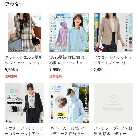
アウター
クラシカルエルフ夏新
\2026夏新作!/日焼け止
アウター ジャケット テ
作 ジャケット レディー
め服 レディース UVパ
ーラードジャケット 接
ス 夏 薄手 大きいサイ
ーカー UV UPF50+ UV
触冷感 セットアップ ハ
5,998
7,980
2,480
円
円
円
ズ アウター パナマ風
カット ラッシュガード
ニさら 大きいサイズ オ
送料無料
送料無料
チェック 半袖 テーラー
ブルゾン レディース
フィス レディース SAL
ドジャ
E セー
アウター ジャケット ノ
UV パーカー 冷感 -7°C
ジャケット ブルゾン 軽
ーカラー セットアップ
レディース 長袖 ラッシ
量 微 撥水 レディース