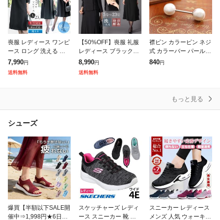
喪服 レディース ワンピ
【50%OFF】喪服 礼服
襟ピン カラーピン ネジ
ース ロング 洗える ブ
レディース ブラックフ
式 カラーバー パール
ラックフォーマル 体型
ォーマル 大きいサイズ
襟飾り レディース シン
7,990
8,990
840
円
円
円
カバー 礼服 夏用にも
ワンピース オールシー
プル スーツ アクセサリ
送料無料
送料無料
膝下 ゆったり 葬式 通
ズン ロング 洗える x17
ー プレゼント お返し
夜 法事
43
ギフト
もっと見る
シューズ
爆買【半額以下SALE開
スケッチャーズ レディ
スニーカー レディース
催中⇒1,998円★6日23:
ース スニーカー 靴 ダ
メンズ 人気 ウォーキン