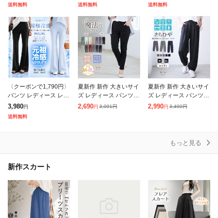
トム 速乾 UVカット パ
ワイドパンツ サッカー
ス ヒッコリータック デ
送料無料
送料無料
送料無料
ンツ カーブパンツ ワイ
素材 涼やか リラックス
ザイン ボリュームパン
ドパ
ストレスフリ
ツ ス
〈クーポンで1,790円〉
夏新作 新作 大きいサイ
夏新作 新作 大きいサイ
パンツ レディース レギ
ズ レディース パンツ |
ズ レディース パンツ |
ンス レギパン 美脚 脚
新色追加!! のび〜る ス
<撥水加工でストレスフ
3,980
2,690
2,990
3,091
円
3,490
円
円
円
円
長効果 フレア フレアパ
トレッチ ツイル 魔法の
リーにどこでも行ける!
送料無料
ンツ レギンスパンツ 細
美脚レギパン [3225
> 軽くて動ける マルチ
見え
に使える
もっと見る
新作スカート