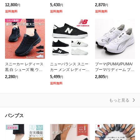
59迄】 夏新作 送料無料
イナマイト 2.0 イン ア
グシューズ ランニング
12,800
5,430
2,870
円
円
円
サンダル 厚底 レディー
フラッシュ 12965W ワ
シューズ 男女兼用 ジョ
送料無料
送料無料
送料無料
ス スポーツサンダル
イド幅 ゴム紐 紐なしS
ギングシューズ スポー
ツシューズ
スニーカー レディース
ニューバランス スニー
プーマ(PUMA)/PUMA/
黒 白 シューズ 靴 ウォ
カー メンズ レディース
プーマ/リディーム プロ
ーキング ランニング キ
新作 送料無料 M30 CT3
レーサー/ランニング
2,280
5,499
2,805
円
円
円
ッズ 歩きやすい 疲れな
0 new balance
送料無料
い ニットスニーカー 幅
広 外
もっと見る
パンプス