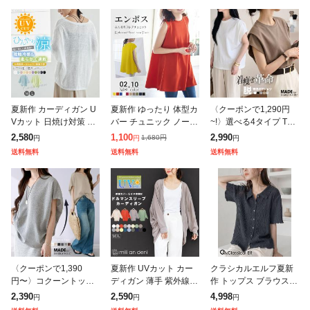
夏新作 カーディガン U
夏新作 ゆったり 体型カ
〈クーポンで1,290円
Vカット 日焼け対策 冷
バー チュニック ノース
~!〉選べる4タイプ Tシ
房対策 空調服 レディー
リーブ トップス フレア
ャツ カットソー 半袖
2,580
1,100
2,990
1,680
円
円
円
円
ス 熱中症対策 紫外線対
ロング丈 カットソー や
レディース 着痩せ 華奢
送料無料
送料無料
送料無料
策 日焼け防止 エアコン
やハイネック 立体 お尻
見え フレンチスリーブ
対策 接
隠れ
パフス
〈クーポンで1,390
夏新作 UVカット カー
クラシカルエルフ夏新
円〜〉コクーントップ
ディガン 薄手 紫外線対
作 トップス ブラウス
ス カットソー Tシャツ
策 日焼け コーディガン
レディース メロウシャ
2,390
2,590
4,998
円
円
円
長袖 半袖 トップス レ
レディース 春夏 uvカッ
ツ 半袖 オーバーサイズ