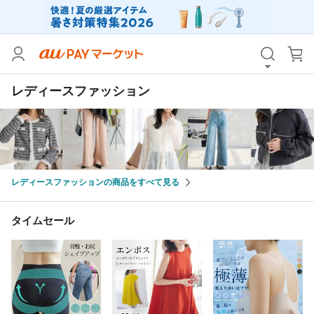
カテゴリ
すべて
レディースファッション
価格
すべて
支払い方法
すべて
その他の条件
レディースファッションの商品をすべて見る
送料無料
タイムセール
Pontaパス特典対象すべて
ポイントUPセレクトのみ
タイムセール
サンキュー配送対象
レビューキャンペーン
キーワード