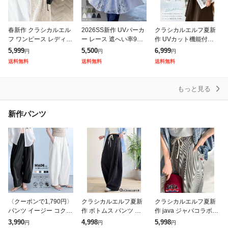
春新作 クラシカルエル
2026SS新作 UVパーカ
クラシカルエルフ夏新
フ ワンピース レディー
ー レース 遮へい率99.
作 UVカット機能付き
ス 前後 2way レトロ レ
4% レディース 接触冷
ワンピース 半袖 レディ
5,999
5,500
6,999
円
円
円
ース ジャンパースカー
感 一部8月下旬入荷 ア
ース 体型カバー オーバ
送料無料
送料無料
送料無料
ト 大きいサイズ ゆった
ウター 涼しい UVカッ
ーサイズ ワッフル ポロ
り 体
ト
ワンピ 半袖
もっと見る
新作パンツ
〈クーポンで1,790円〉
クラシカルエルフ夏新
クラシカルエルフ夏新
パンツ イージー コクー
作 ボトムス パンツ レ
作 java ジャバコラボ ボ
ンパンツ レディース ボ
ディース カーブパンツ
トムス パンツ レディー
3,990
4,998
5,998
円
円
円