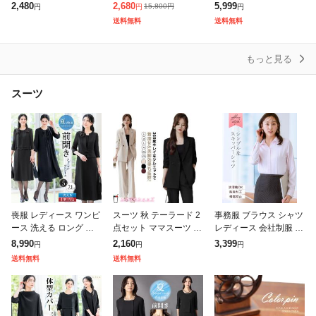
ウォッシャブル 大きい
ュガード UVカット ア
アウター ロング コート
2,480
2,680
5,999
15,800
円
円
円
円
サイズ オフィス きれい
ウター メッシュ 素材
ドルマン チュニック お
送料無料
送料無料
め レディース SALE セ
通気口 指穴 つば 取
尻が隠れる 羽織 ボリュ
ール
ーム
もっと見る
スーツ
喪服 レディース ワンピ
スーツ 秋 テーラード 2
事務服 ブラウス シャツ
ース 洗える ロング 膝
点セット ママスーツ パ
レディース 会社制服 パ
下 前開き 長袖 ブラッ
ンツ スーツ ジャケット
ウダーサテンスキッパ
8,990
2,160
3,399
円
円
円
ク フォーマル 大きいサ
セットアップ 大きいサ
ー 帯電防止 抗菌防臭
送料無料
送料無料
イズ 小さいサイズ 体型
イズ フォーマル レディ
加工 春 夏 秋 スーツイ
カバー
ース
ンナー