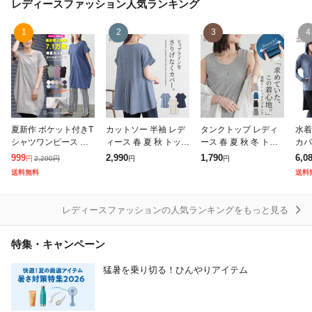
レディースファッション
人気ランキング
1
2
3
4
夏新作 ポケット付きT
カットソー 半袖 レデ
タンクトップ レディ
水着
シャツワンピース ワ
ィース 春 夏 秋 トップ
ース 春 夏 秋 冬 トッ
カバ
ンピース レディース
ス Tシャツ ペプラム
プス カットソー ノー
陸両
999
2,990
1,790
6,0
2,290
円
円
円
円
カットソー 半袖 無地
フレア Aライン 体型
スリーブ ストレッチ
ド 
送料無料
送料
クルー ロング丈 レデ
カバー サッカー生地
伸縮性 リブ タンク 無
き 
ィース 春夏ミリア
ストライプ柄
地 ボーダー
レー
レディースファッションの人気ランキングをもっと見る
特集・キャンペーン
猛暑を乗り切る！ひんやりアイテム