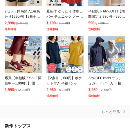
除外ワード
2セット同時購入1枚あ
夏新作 ゆったり 体型カ
半額以下 66%OFF!【期
たり1295円!【2枚セッ
バー チュニック ノース
間限定:2,980円⇒990
ト】補正 パンツ ショー
リーブ トップス フレア
円!】冷感ブラ ブラジャ
2,990
1,100
990
5,980
円
1,680
円
2,980
円
円
円
円
ツ お腹 骨盤 引き締め
ロング丈 カットソー や
ー接触冷感 極薄 ノンワ
送料無料
送料無料
送料無料
ヒップアップ ショーツ
やハイネック 立体 お尻
イヤー ノンホック ホ
夏新
隠れ
爆買【半額以下SALE開
【2点目1,980円】ポケ
23%OFF karei ラッシ
催中⇒1,998円】 夏新
ット付き 半袖Tシャツ
ュガード パーカー 接触
作 送料無料 サンダル
レディース ドルマン 半
冷感 UVカット ハイネ
1,998
2,980
1,980
12,800
円
5,980
円
2,580
円
円
円
円
厚底 レディース スポー
袖 tシャツ 両サイドポ
ック ツバ付き 通気性
送料無料
送料無料
ツサンダル メッシュ 通
ケット付きゆったり 半
速乾性 レディース メ
気性
袖 体型
もっと見る
新作トップス