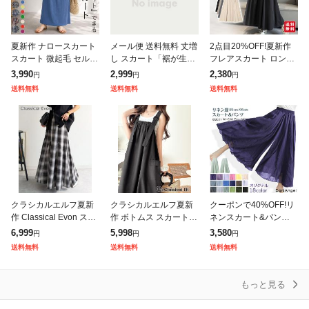
夏新作 ナロースカート
メール便 送料無料 丈増
2点目20%OFF!夏新作
スカート 微起毛 セルフ
し スカート「裾が生ま
フレアスカート ロング
カット プリーツ ロング
れ変わる」 シフォン ペ
スカート ミモレスカー
3,990
2,999
2,380
円
円
円
丈 タイト ウエストゴム
チコート ペチスカート
ト レディース 裏地なし
送料無料
送料無料
送料無料
レディース [郵3]^b488
ペチコートスカート ロ
ハイウエスト ウエスト
ングスカート
ゴム 着
クラシカルエルフ夏新
クラシカルエルフ夏新
クーポンで40%OFF!リ
作 Classical Evon スカ
作 ボトムス スカート
ネンスカート&パンツ
ート ロング マキシ丈
レディース 着回し自在
フレアスカート ワイド
6,999
5,998
3,580
円
円
円
ボトムス レディース オ
リネンライク素材 胸元
パンツ ラップパンツ ラ
送料無料
送料無料
送料無料
ンブレチェック マーメ
ギャザー ポケット Aラ
ップスカート レディー
イン ジャ
ス 麻 麻混
もっと見る