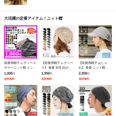
大活躍の定番アイテム！ニット帽
医療用帽子 レディース
【医療用帽子 レディー
【医療用帽子 おしゃ
サマーニット帽 メンズ
ス】 春夏 女性 抗がん
れ】 春夏 ニット帽 つ
大きいサイズ ニットキ
剤 帽子 ウイッグ併用
ば付き 秋冬 綿100% メ
1,000
1,950
2,050
円
円
円
ャップ メンズ ワッチキ
外出 夏用 サマーニット
ール便送料無料 レディ
送料無料
送料無料
送料無料
ャップ 抗がん剤 帽子
帽 メール便送料無料 大
ース メンズ キャスケッ
ケア帽子
きめ 綿
ト コッ