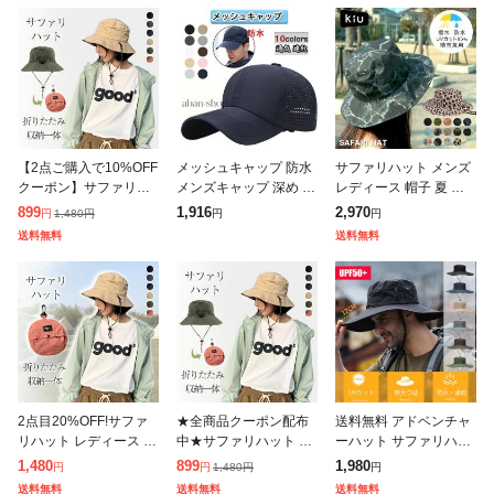
【2点ご購入で10%OFF
メッシュキャップ 防水
サファリハット メンズ
クーポン】サファリハ
メンズキャップ 深め 大
レディース 帽子 夏 春
ット レディース 折りた
きいサイズ 58-63cm 調
防水 撥水 晴雨兼用 UV
899
1,916
2,970
1,480
円
円
円
円
たみ 帽子 収納一体 防
節可能 撥水 速乾 軽量
カット ブランド wpc ki
送料無料
送料無料
水 撥水 コンパクト 軽
夏 涼しい 通気 ゴルフ
u フェス 海 プール
量 小顔
2点目20%OFF!サファ
★全商品クーポン配布
送料無料 アドベンチャ
リハット レディース 折
中★サファリハット レ
ーハット サファリハッ
りたたみ 帽子 収納一体
ディース 折りたたみ 帽
ト メンズ レディース 1
1,480
899
1,980
1,480
円
円
円
円
防水 撥水 コンパクト
子 収納一体 防水 撥水
2cm特大つば UPF50+
送料無料
送料無料
送料無料