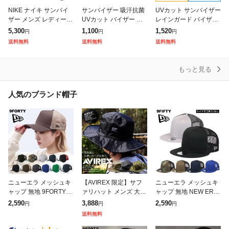
NIKE ナイキ サンバイ
サンバイザー 吸汗抗菌
UVカット サンバイザー
ザー メンズ レディース
UVカット バイザー ス
レインガード バイザー
ユニセックス DRY VIS
ポーツ メンズ レディー
UVカット レディース
5,300
1,100
1,520
円
円
円
OR ドライ 帽子 日除け
ス ゴルフ テニス 送料
帽子 おしゃれ ゴルフ
送料無料
送料無料
送料無料
スポーツ アウトドア
無料
自転車 テニス クリップ
バイザ
もっと見る
人気のブランド帽子
ニューエラ メッシュキ
【AVIREX 限定】サフ
ニューエラ メッシュキ
ャップ 無地 9FORTY N
ァリハット メンズ 大き
ャップ 無地 NEW ERA
ew Era NE205 メンズ
いサイズ BIGサイズ ア
9FIFTY NE4030 トラッ
2,590
3,888
2,590
円
円
円
キャップ メッシュ 帽子
ドベンチャーハット 17
カー メンズ レディース
送料無料
春夏 人気 ブ
158300 1715840
帽子 ブランド