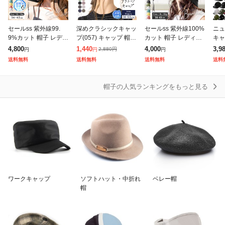
ハンチングハット
ベレー帽
セールss 紫外線99.
深めクラシックキャッ
セールss 紫外線100%
ニュ
9%カット 帽子 レディ
プ(057) キャップ 帽子
カット 帽子 レディー
キャ
ベースボールキャップ
ース クールUVシェー
レディース 大きいサ
ス 紐付き麻ポリブリ
ャー
4,800
1,440
4,000
3,9
2,880
円
円
円
円
ドハット アゴ紐 つば
イズ 完全遮光 UVカッ
ムハット UVカット ア
ティ
送料無料
送料無料
送料無料
送料
広 大きいサイズ 春 夏
ト つば広 自転車 日よ
ゴ紐 つば広 大きいサ
野球
ポークパイハット
春夏 日焼
け かぶー
イズ 春 夏
スボ
帽子の人気ランキングをもっと見る
ポーラーハット
マウンテンハット
マリンキャップ
メッシュキャップ
ワークキャップ
ワークキャップ
ソフトハット・中折れ
ベレー帽
帽
その他帽子