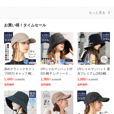
軽量 小顔 つば広 小顔
コンパクト 軽量 小顔
UVカット 多機能アウト
U
つば広 小顔
ドア
もっと見る
お買い得！タイムセール
深めクラシックキャッ
UVシャルマンハット(0
UVシャルマンハット 遮
プ(057) キャップ 帽子
02) 帽子 レディース 大
光プレミアム(282)帽子
レディース 大きいサイ
きいサイズ 完全遮光 U
レディース 大きいサイ
1,440
1,980
1,880
2,880
円
3,960
円
6,300
円
円
円
円
ズ 完全遮光 UVカット
Vカット つば広 折りた
ズ 完全遮光 遮光100%
送料無料
送料無料
送料無料
つば広 自転車 日よけ
たみ 自転車 日よけ か
UVカット つば広 折り
かぶー
ぶー
た