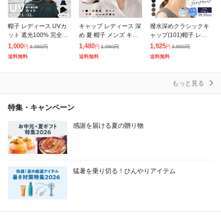
帽子 レディース UVカ
キャップ レディース 深
撥水深めクラシックキ
ット 遮光100% 完全遮
め 夏 帽子 メンズ キッ
ャップ(101)帽子 レディ
光 大きめ つば広 大き
ズ メッシュ ゴルフキャ
ース 大きいサイズ 完全
1,000
1,480
1,925
3,980
円
1,980
円
3,850
円
円
円
円
いサイズ おしゃれ 飛ば
ップ スポーツキャップ
遮光 遮光100% UVカッ
送料無料
送料無料
送料無料
ない あご紐 かぶる日傘
ランニング ブランド ベ
ト キャップ 折りたたみ
サイ
ース
自
もっと見る
特集・キャンペーン
感謝を届ける夏の贈り物
猛暑を乗り切る！ひんやりアイテム