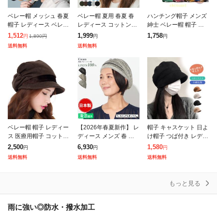
ベレー帽 メッシュ 春夏
ベレー帽 夏用 春夏 春
ハンチング帽子 メンズ
帽子 レディース ベレー
レディース コットンゆ
紳士 ベレー帽 帽子 ぼ
帽 ざっくり 涼しい 調
うメール便送料無料 ベ
うし 大きめ ハンチング
1,512
1,999
1,758
1,890
円
円
円
円
節 夏用 サマーベレー
レー 帽 帽子 大きめ お
ゾンチーハット 日よけ
送料無料
送料無料
麦わら
しゃれ シンプル サマー
チェック 30代 40代 50
ベレー
代
ベレー帽 帽子 レディー
【2026年春夏新作】 レ
帽子 キャスケット 日よ
ス 医療用帽子 コットン
ディース メンズ 春 夏
け帽子 つば付き レディ
肌に優しい 洗える 秋冬
春夏 春用 夏用 麻100%
ース 春夏 夏用 クロッ
2,500
6,930
1,580
円
円
円
綿 大きいサイズ 54-58c
帽子 ニットベレー ベレ
シェ 小顔効果 オーガニ
送料無料
送料無料
送料無料
m 小顔効果 防寒対策
ー帽子 ベレーキャップ
ックコットン 日傘 キャ
スケット
もっと見る
雨に強い◎防水・撥水加工