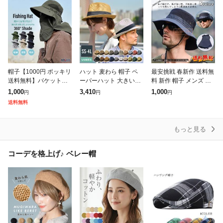
N
りたた
帽子【1000円 ポッキリ
ハット 麦わら 帽子 ペ
最安挑戦 春新作 送料無
送料無料】バケットハ
ーパーハット 大きいサ
料 新作 帽子 メンズ メ
ット メンズ レディース
イズ 折りたたみ nakota
ッシュ サファリハット
1,000
3,410
1,000
円
円
円
日焼け防止 夏新作 フェ
ナコタ レディース メン
アウトドア つば広 あご
送料無料
イスガード付きUV 紫外
ズ キッズ 子供用 UV
紐付き 日除け 釣り ゴ
線対策
ルフ
もっと見る
コーデを格上げ♪ ベレー帽