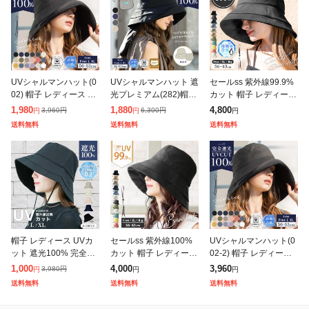
UVシャルマンハット(0
UVシャルマンハット 遮
セールss 紫外線99.9%
02) 帽子 レディース 大
光プレミアム(282)帽子
カット 帽子 レディース
きいサイズ 完全遮光 U
レディース 大きいサイ
クールUVシェードハッ
1,980
1,880
4,800
3,960
円
6,300
円
円
円
円
Vカット つば広 折りた
ズ 完全遮光 遮光100%
ト アゴ紐 つば広 大き
送料無料
送料無料
送料無料
たみ 自転車 日よけ か
UVカット つば広 折り
いサイズ 春 夏 春夏 日
ぶー
た
焼
帽子 レディース UVカ
セールss 紫外線100%
UVシャルマンハット(0
ット 遮光100% 完全遮
カット 帽子 レディース
02-2) 帽子 レディース
光 大きめ つば広 大き
紐付き麻ポリブリムハ
大きいサイズ 完全遮光
1,000
4,000
3,960
3,980
円
円
円
円
いサイズ おしゃれ 飛ば
ット UVカット アゴ紐
UVカット つば広 折り
送料無料
送料無料
送料無料
ない あご紐 かぶる日傘
つば広 大きいサイズ 春
たたみ 自転車 日よけ
サイ
夏
か