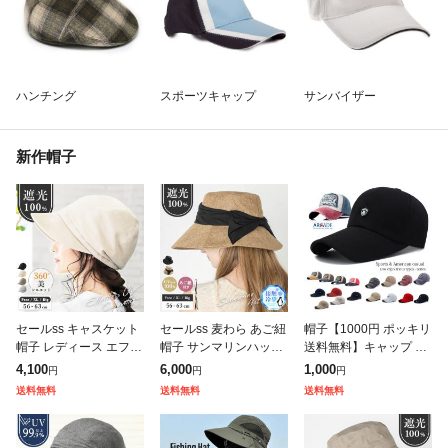
ハンチング
スポーツキャップ
サンバイザー
新作帽子
セールss キャスケット
セールss 麦わら あご紐
帽子【1000円 ポッキリ
帽子 レディース エフォ
帽子 サンマリンハット
送料無料】キャップ メ
ートレスUVキャスケッ
レディース 大きいサイ
ンズ 男女兼用 スポーツ
4,100
6,000
1,000
円
円
円
ト 小顔効果 紫外線99.
ズ つば広 ハット スト
夏新作 アウトドア ワー
送料無料
送料無料
送料無料
9%カット UVカット 日
ローハット 新作 春 夏
クキャップ ぼうし キャ
よけ
春夏
スケ