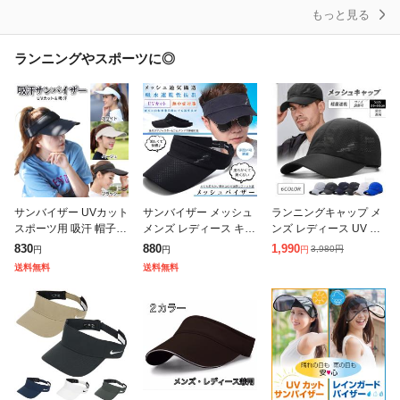
もっと見る
ランニングやスポーツに◎
サンバイザー UVカット
サンバイザー メッシュ
ランニングキャップ メ
スポーツ用 吸汗 帽子
メンズ レディース キャ
ンズ レディース UV 春
レディース つば 12cm
ップ 帽子 サイズ 調整
夏 ジョギングキャップ
830
880
1,990
3,980
円
円
円
円
ゴルフ テニス ジョギン
調節 つば 長いゴム 伸
スポーツキャップ 通年
送料無料
送料無料
グ ランニング サイクリ
縮 9cm ゴルフ テニス
帽子 マラソン UVカッ
ン
自
ト 日