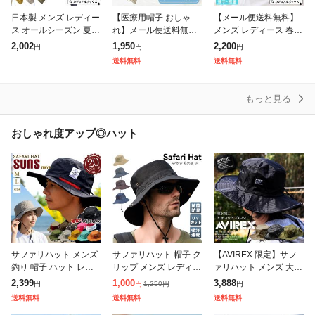
日本製 メンズ レディー
【医療用帽子 おしゃ
【メール便送料無料】
ス オールシーズン 夏
れ】メール便送料無料
メンズ レディース 春
春夏 夏用 麻100% 帽子
春夏 秋冬 綿100% サマ
夏 春夏 春用 夏用 綿10
2,002
1,950
2,200
円
円
円
サマーニット帽 サマー
ー ニット帽 抗がん剤
0% コットン 帽子 ニッ
送料無料
送料無料
ニットキャップ ニット
帽子 外出 大きめ レデ
ト帽 ニット帽子 ニット
帽 ニ
ィース メ
キャ
もっと見る
おしゃれ度アップ◎ハット
サファリハット メンズ
サファリハット 帽子 ク
【AVIREX 限定】サフ
釣り 帽子 ハット レデ
リップ メンズ レディー
ァリハット メンズ 大き
ィース SUNS(サンズ)
ス uv カット キャップ
いサイズ BIGサイズ ア
2,399
1,000
3,888
1,250
円
円
円
円
撥水 アウトドア 登山
大きいサイズ ランニン
ドベンチャーハット 17
送料無料
送料無料
送料無料
キャンプ バーベキュー
グキャップ 春 夏用 折
158300 1715840