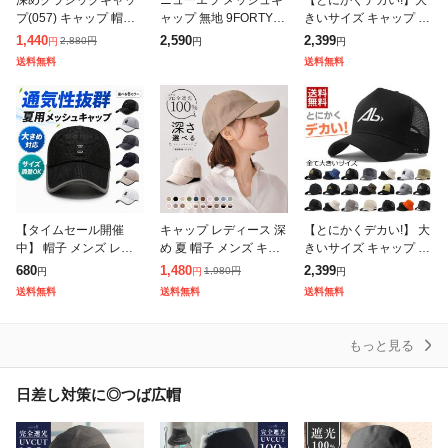
プ(057) キャップ 帽子
ャップ 無地 9FORTY N
きいサイズ キャップ 大
レディース 大きいサイ
ew Era NE205 メンズ
きめ ビッグサイズ 798
1,440
2,590
2,399
2,880
円
円
円
円
ズ 完全遮光 UVカット
キャップ メッシュ 帽子
7400 BIG SIZE メンズ
送料無料
送料無料
つば広 自転車 日よけ
春夏 人気 ブ
キャップ帽子 大きい
かぶー
【タイムセール開催
キャップ レディース 深
【とにかくデカい!】 大
中】 帽子 メンズ レデ
め 夏 帽子 メンズ キッ
きいサイズ キャップ メ
ィース キャップ メッシ
ズ メッシュ ゴルフキャ
ッシュキャップ 送料無
680
1,480
2,399
1,980
円
円
円
円
ュキャップ 春 夏 秋 大
ップ スポーツキャップ
料 大きめ ビッグサイズ
送料無料
送料無料
送料無料
人 大きいサイズ 深め
ランニング ブランド ベ
BIG SIZE 7988215
男性 女性
ース
もっと見る
日差し対策に◎つば広帽