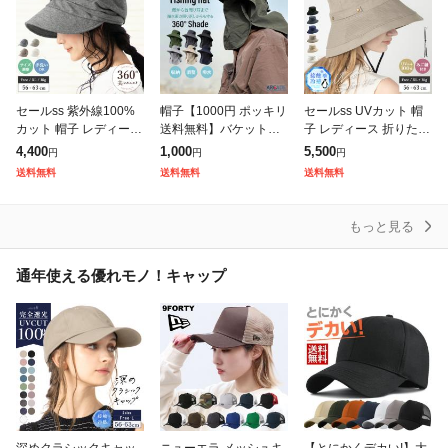
セールss 紫外線100%
帽子【1000円 ポッキリ
セールss UVカット 帽
カット 帽子 レディース
送料無料】バケットハ
子 レディース 折りたた
折りたたみ SSシャイニ
ット メンズ レディース
み ブリーズフレンチハ
4,400
1,000
5,500
円
円
円
ングキャスケット 56-6
日焼け防止 夏新作 フェ
ット アゴ紐 日よけ つ
送料無料
送料無料
送料無料
3cm UV 大きいサイズ
イスガード付きUV 紫外
ば広 飛ばない 大きいサ
線対策
イズ 小
もっと見る
通年使える優れモノ！キャップ
深めクラシックキャッ
ニューエラ メッシュキ
【とにかくデカい!】大