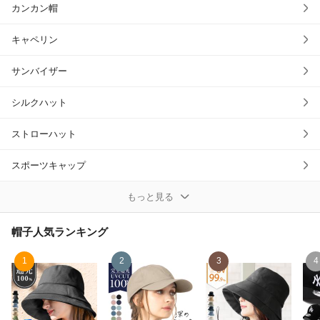
カンカン帽
キャペリン
サンバイザー
シルクハット
ストローハット
スポーツキャップ
ソフトハット・中折れ帽
もっと見る
チロリアンハット
帽子
人気ランキング
テンガロンハット
1
2
3
4
ニット帽