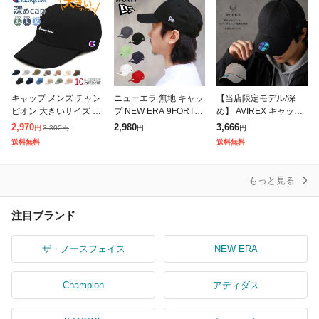
キャップ メンズ チャン
ニューエラ 無地 キャッ
【当店限定モデル/深
ピオン 大きいサイズ 深
プ NEW ERA 9FORTY
め】 AVIREX キャップ
め BIGサイズ キングサ
BLANK メンズ レディ
メンズ レディース 深め
2,970
2,980
3,666
3,300
円
円
円
円
イズ ビッグサイズ 秋
ース ベースボールキャ
刺繍 シンプル 8174750
送料無料
送料無料
冬 選べる3サイズ M L X
ップ シンプル 帽子
0 7986516 ブ
もっと見る
注目ブランド
ザ・ノースフェイス
NEW ERA
Champion
アディダス