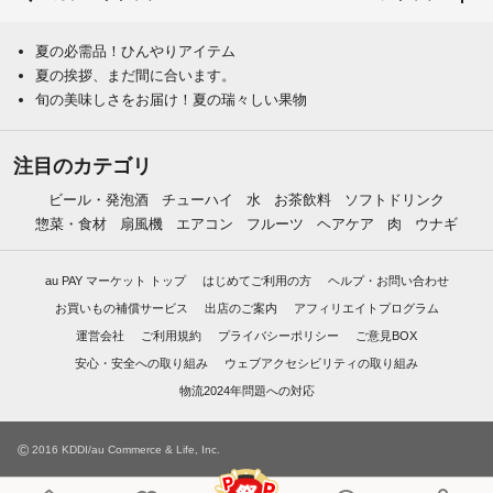
夏の必需品！ひんやりアイテム
夏の挨拶、まだ間に合います。
旬の美味しさをお届け！夏の瑞々しい果物
注目のカテゴリ
ビール・発泡酒
チューハイ
水
お茶飲料
ソフトドリンク
惣菜・食材
扇風機
エアコン
フルーツ
ヘアケア
肉
ウナギ
au PAY マーケット トップ
はじめてご利用の方
ヘルプ・お問い合わせ
お買いもの補償サービス
出店のご案内
アフィリエイトプログラム
運営会社
ご利用規約
プライバシーポリシー
ご意見BOX
安心・安全への取り組み
ウェブアクセシビリティの取り組み
物流2024年問題への対応
©
2016 KDDI/au Commerce & Life, Inc.