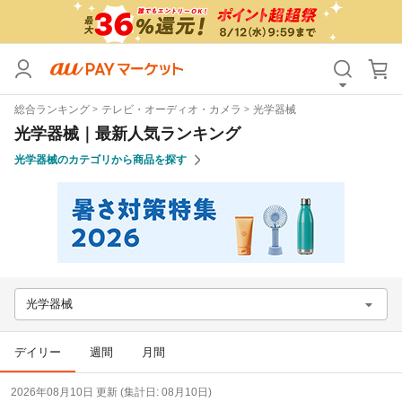
カテゴリ
すべて
総合ランキング
テレビ・オーディオ・カメラ
光学器械
価格
すべて
光学器械｜最新人気ランキング
光学器械のカテゴリから商品を探す
支払い方法
すべて
その他の条件
送料無料
タイムセール
Pontaパス特典対象すべて
ポイントUPセレクトのみ
光学器械
サンキュー配送対象
レビューキャンペーン
デイリー
週間
月間
キーワード
2026年08月10日 更新 (集計日: 08月10日)