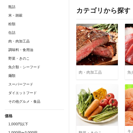
瓶詰
カテゴリから探す
米・雑穀
粉類
缶詰
肉・肉加工品
調味料・食用油
野菜・きのこ
魚介類・シーフード
肉・肉加工品
魚
麺類
スーパーフード
ダイエットフード
その他グルメ・食品
価格
1,000円以下
キ
1,000円〜3,000円
野菜・きのこ