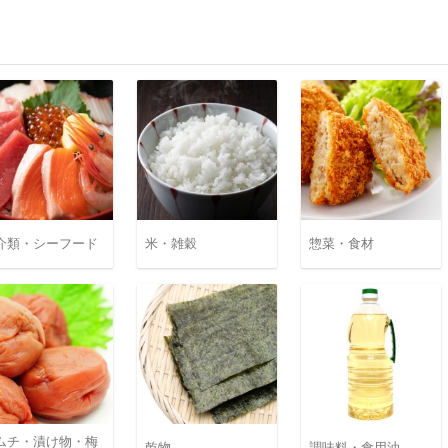
介類・シーフード
米・雑穀
惣菜・食材
ムチ・漬け物・梅
乾物
調味料・食用油