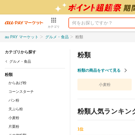
カテゴリ
au PAY マーケット
グルメ・食品
粉類
カテゴリから探す
粉類
グルメ・食品
粉類の商品をすべて見る
粉類
からあげ粉
小麦粉
コーンスターチ
パン粉
天ぷら粉
粉類
人気ランキン
小麦粉
片栗粉
1
位