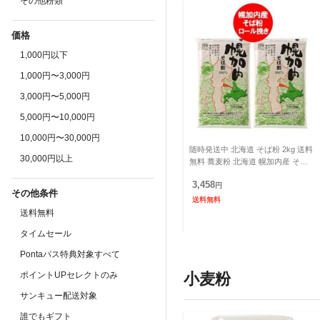
その他粉類
価格
1,000円以下
1,000円〜3,000円
3,000円〜5,000円
5,000円〜10,000円
10,000円〜30,000円
随時発送中 北海道 そば粉 2kg 送料
30,000円以上
無料 蕎麦粉 北海道 幌加内産 そば
粉 1kg×2袋 そば生産地 幌加内の蕎
3,458
麦粉 そば粉
円
その他条件
送料無料
送料無料
タイムセール
Pontaパス特典対象すべて
ポイントUPセレクトのみ
小麦粉
サンキュー配送対象
誰でもギフト