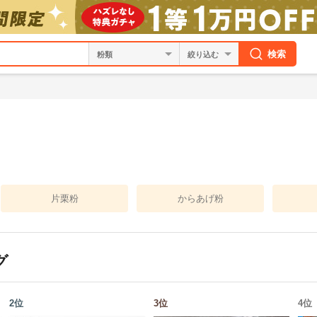
検索
絞り込む
片栗粉
からあげ粉
グ
2
位
3
位
4
位