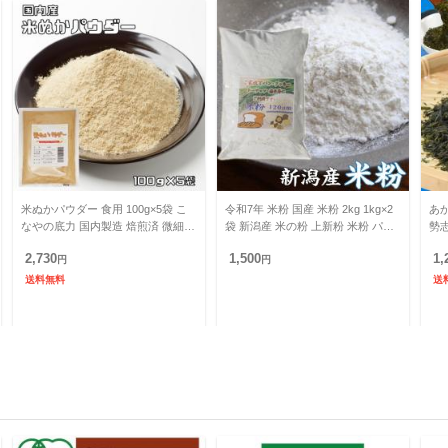
米ぬかパウダー 食用 100g×5袋 こ
令和7年 米粉 国産 米粉 2kg 1kg×2
あか
なやの底力 国内製造 焙煎済 微細粉
袋 新潟産 米の粉 上新粉 米粉 パン
勢
砕済 スーパーフード 低糖質 米糠
用 米粉クッキー 米粉ケーキ《米粉
サ 
2,730
1,500
1,
食べる米ぬか 健
円
お菓子
円
送料無料
送