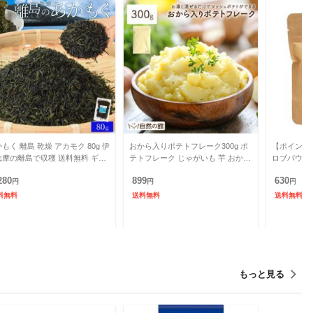
もく 離島 乾燥 アカモク 80g 伊
おから入りポテトフレーク300g ポ
【ポイント最
志摩の離島で収穫 送料無料 ギバ
テトフレーク じゃがいも 芋 おから
ロブパウダー 
海藻
マッシュポテト ポテト 簡単 時短
いなご豆 
280
899
630
円
送料無料 保存食
円
料
円
料無料
送料無料
送料無料
もっと見る