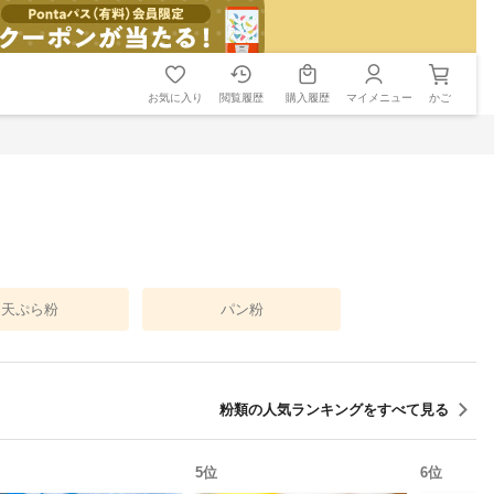
お気に入り
閲覧履歴
購入履歴
マイメニュー
かご
天ぷら粉
パン粉
粉類
の人気ランキングをすべて見る
5
位
6
位