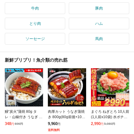
牛肉
豚肉
とり肉
ハム
ソーセージ
馬肉
新鮮プリプリ！魚介類の売れ筋
鰻“炭火”蒲焼 80g タ
肉厚カット うなぎ蒲焼
まぐろ ねぎとろ 10人前
レ・山椒付き うなぎ ウ
き 800g(80g前後×10
(1人前x10袋) 水ポチャ
ナギ 丼 丑の日 ひつま
袋) カット うなぎ ウナ
解凍すぐ美味しい ギフ
348
9,960
2,990
696
円
5,980
円
円
円
円
ぶし 茶漬け うまき 鰻
ギ 鰻 きざみ タレ 山椒
ト プレゼント お中元
送料無料
巻き
付き 丑の日 お中元 夏