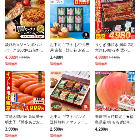
淡路島 #ジャンボハン
お中元 ギフト お中元専
うなぎ 蒲焼き 国産 2尾
バーグ 200g×12個# 送
用 京都・辻が花 お茶漬
大約150g×2本 選べる
料無料 今井ファーム 国
最中&お吸い物 最中詰
送料無料 鹿児島県産 冷
4,302
3,480
4,980
4,780
円
5,980
円
円
円
円
産 安心安全 産地直送
合せ YTー30 LTDU 送
凍便 鰻 ウナギ かば焼
送料無料
送料無料
送料無料
冷凍 無添加 ギフト プ
料無料 贈答品 贈り物
き 山椒たれ付き ギフト
レ
詰
芸能人御用達 高級辛子
お中元 ギフト グルメ
発送中!日時指定可★福
明太子 「博多あごおと
送料無料 アマノフーズ
島県産 桃 もも 約2キロ
し」 500g 一本物 & 化
フリーズドライ おみそ
約5玉〜9玉 旬の果物ギ
3,999
2,580
4,280
円
円
円
粧箱入! ギフト めんた
汁お楽しみギフト 16食
フト 白桃 優秀品 / 贈答
送料無料
送料無料
いこ ご飯のお供 ギフト
200M 味噌汁 インスタ
用 2kg箱 送料無料