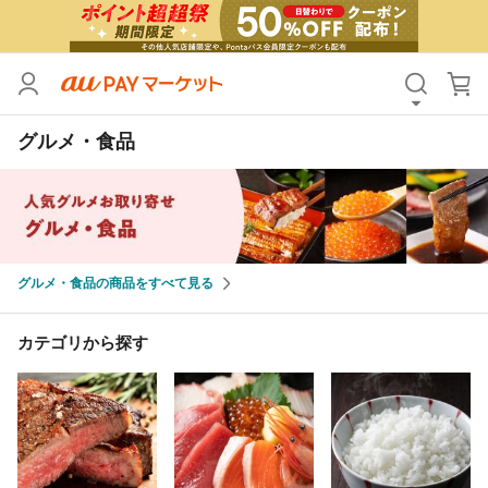
カテゴリ
すべて
グルメ・食品
価格
すべて
支払い方法
すべて
その他の条件
グルメ・食品の商品をすべて見る
送料無料
タイムセール
Pontaパス特典対象すべて
ポイントUPセレクトのみ
カテゴリから探す
サンキュー配送対象
レビューキャンペーン
キーワード