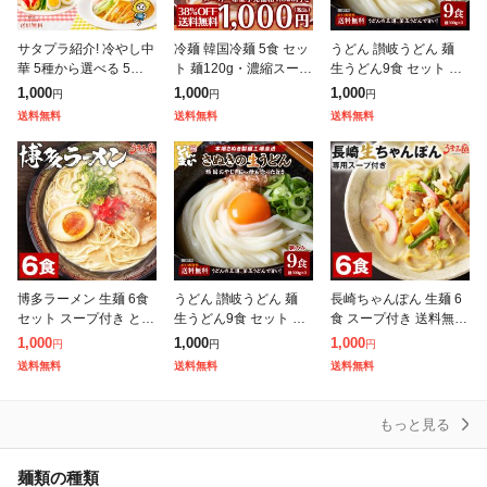
サタプラ紹介! 冷やし中
冷麺 韓国冷麺 5食 セッ
うどん 讃岐うどん 麺
華 5種から選べる 5食 6
ト 麺120g・濃縮スープ
生うどん9食 セット 送
食 レモンちゃん シーク
30g×各5袋 メール便 送
料無料(300g(3食)×3袋)
1,000
1,000
1,000
円
円
円
ワーサーちゃん うめね
料無料 他商品と同梱不
普通麺 麺のみ [メール
送料無料
送料無料
送料無料
えちゃん りんごちゃん
可 日時指定不可 代金引
便] ポイント消化 期
プレミ
博多ラーメン 生麺 6食
うどん 讃岐うどん 麺
長崎ちゃんぽん 生麺 6
セット スープ付き とん
生うどん9食 セット 送
食 スープ付き 送料無料
こつラーメン ご当地 送
料無料(300g(3食)×3袋)
チャンポン麺 讃岐 ご当
1,000
1,000
1,000
円
円
円
料無料 福岡 屋台 豚骨
普通麺 麺のみ [メール
地 ラーメン 手土産 常
送料無料
送料無料
送料無料
ラーメン 手土産 常温保
便] ポイント消化 期
温保存OK 非常食にも
存O
おすす
もっと見る
麺類の種類