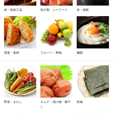
除外ワード
肉・肉加工品
魚介類・シーフード
米・雑穀
惣菜・食材
フルーツ・果物
麺類
野菜・きのこ
キムチ・漬け物・梅干
乾物
し