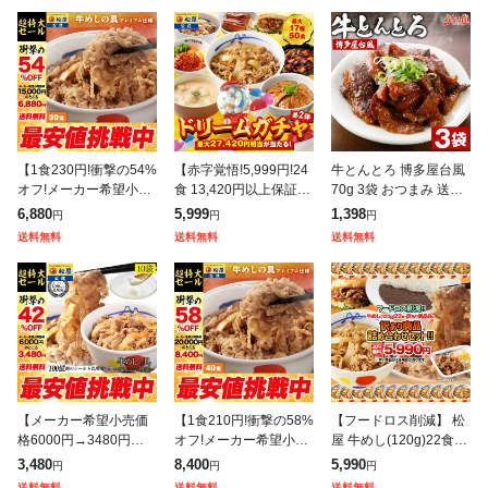
【1食230円!衝撃の54%
【赤字覚悟!5,999円!24
牛とんとろ 博多屋台風
オフ!メーカー希望小売
食 13,420円以上保証!】
70g 3袋 おつまみ 送料
価格15,000円→6,880
松屋 新春 ドリームガチ
無料 お試し 国産 和牛
6,880
5,999
1,398
円
円
円
円】 牛めしの具(プレミ
ャ 福袋 2026 最大27,42
牛肉 トントロ 豚とろ
送料無料
送料無料
送料無料
アム仕様)30個セット
0円相当
豚トロ しぐれ煮 ご飯の
お
【メーカー希望小売価
【1食210円!衝撃の58%
【フードロス削減】 松
格6000円→3480円】
オフ!メーカー希望小売
屋 牛めし(120g)22食
松屋 乳酸菌入り牛めし
価格20,000円→8,400
+訳あり商品(8品)計30
3,480
8,400
5,990
円
円
円
の具(プレミアム仕様)1
円】 松屋 新牛めしの具
食が入ったお得な訳あ
送料無料
送料無料
送料無料