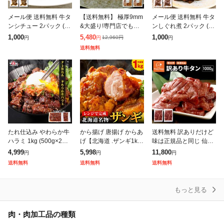
メール便 送料無料 牛タ
【送料無料】 極厚9mm
メール便 送料無料 牛タ
ンシチュー 2パック (10
&大盛り!専門店でも提
ンしぐれ煮 2パック (10
0g×2) 牛タン 牛たん タ
供しているプロ仕様
0g×2) 牛タン 牛たん し
1,000
5,480
1,000
12,960
円
円
円
円
ンシチュー シチュー 常
〔味付け牛タン1kg(50
ぐれ煮 常温 レトルト 1,
送料無料
温 レトルト 1,00
0g×2)〕仙台名物の味わ
000円 ポッキリ
いをフライパ
たれ仕込み やわらか牛
から揚げ 唐揚げ からあ
送料無料 訳ありだけど
ハラミ 1kg (500g×2袋)
げ【北海道 .ザンギ1k
味は正規品と同じ 仙台
4〜6人前 牛肉 ハラミ
g.】まとめ買いで大幅
名物 極厚8mm 厚切り
4,999
5,998
11,800
円
円
円
はらみ 焼肉 BBQ バー
割引 カラアゲ 冷凍 送
牛タン 1kg (500g×2) 訳
送料無料
送料無料
送料無料
ベキュー タレ漬け
料無料 セット 食品 【F
あり
1】
もっと見る
肉・肉加工品の種類