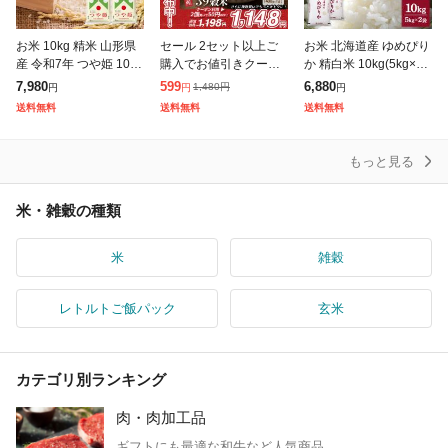
お米 10kg 精米 山形県
セール 2セット以上ご
お米 北海道産 ゆめぴり
産 令和7年 つや姫 10kg
購入でお値引きクーポ
か 精白米 10kg(5kg×2
(5kg×2袋) 【キャンセ
ン有り! 雑穀 雑穀米 国
袋) 令和7年産 / ブラン
7,980
599
6,880
1,480
円
円
円
円
ル不可・着日指定不
産 明日への輝き39穀米
ド米 米 国内産
送料無料
送料無料
送料無料
可】【※沖縄・離島は
ブレンド 400g 送料無
発
料 ポスト
もっと見る
米・雑穀の種類
米
雑穀
レトルトご飯パック
玄米
カテゴリ別ランキング
肉・肉加工品
ギフトにも最適な和牛など人気商品