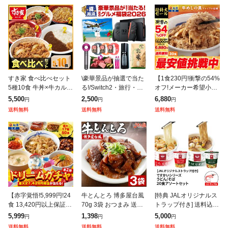
すき家 食べ比べセット
\豪華景品が抽選で当た
【1食230円!衝撃の54%
5種10食 牛丼×牛カルビ
る!/Switch2・旅行・
オフ!メーカー希望小売
丼×豚生姜焼き丼×炭火
米・和牛・ReFa・Dys
価格15,000円→6,880
5,500
2,500
6,880
円
円
円
やきとり丼×横濱カレー
on・Apple Watch・Air
円】 牛めしの具(プレミ
送料無料
送料無料
送料無料
【送料無料】【冷凍(ク
Podsも当たる
アム仕様)30個セット
ール)】C
【赤字覚悟!5,999円!24
牛とんとろ 博多屋台風
[特典 JALオリジナルス
食 13,420円以上保証!】
70g 3袋 おつまみ 送料
トラップ付き] 送料込み
松屋 新春 ドリームガチ
無料 お試し 国産 和牛
ですかいシリーズ うど
5,999
1,398
5,000
円
円
円
ャ 福袋 2026 最大27,42
牛肉 トントロ 豚とろ
ん / そば 20食 アソート
送料無料
送料無料
送料無料