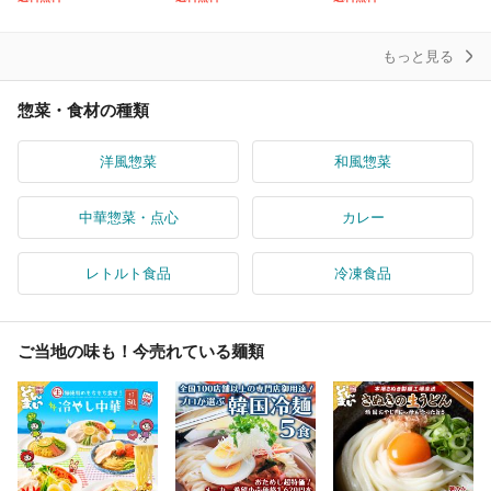
0円相当
豚トロ しぐれ煮 ご飯の
セット うどんですかい
お
もっと見る
惣菜・食材の種類
洋風惣菜
和風惣菜
中華惣菜・点心
カレー
レトルト食品
冷凍食品
ご当地の味も！今売れている麺類