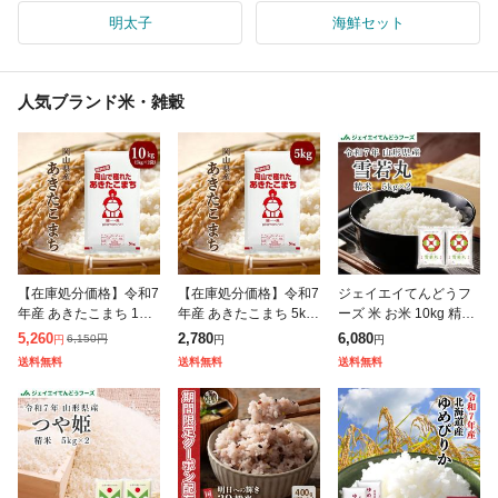
明太子
海鮮セット
人気ブランド米・雑穀
【在庫処分価格】令和7
【在庫処分価格】令和7
ジェイエイてんどうフ
年産 あきたこまち 10k
年産 あきたこまち 5kg
ーズ 米 お米 10kg 精米
g (5kg×2袋) 岡山県産
(5kg×1袋) 岡山県産 ブ
山形県産 令和7年 雪若
5,260
2,780
6,080
6,150
円
円
円
円
ブランド米 米 お米 送
ランド米 米 お米 送料
丸 10kg (5kg×2袋) 【キ
送料無料
送料無料
送料無料
料無料 10キロ 北海道
無料 5キロ 北海道・沖
ャンセル不可・着