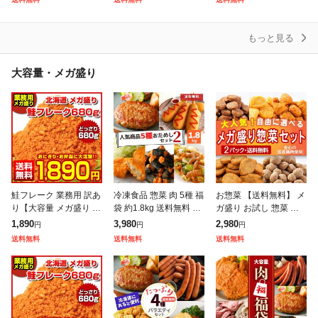
0食 1食当たり135g ま
40個セット まつや 受
り商品詰合せ福袋 ! 訳
つや
あり 冷
もっと見る
大容量・メガ盛り
鮭フレーク 業務用 訳あ
冷凍食品 惣菜 肉 5種 福
お惣菜 【送料無料】 メ
り【大容量 メガ盛り 北
袋 約1.8kg 送料無料 ハ
ガ盛り お試し 惣菜 選
海道.鮭フレーク680
ンバーグ のり巻きチキ
べる 2Pセット まとめ
1,890
3,980
2,980
円
円
円
g.】【D08】 サケフレ
ン 唐揚げ 竜田揚げ ア
買い 大量 冷凍惣菜 業
送料無料
送料無料
送料無料
ーク さけフレーク シャ
メリカンドッグ コロッ
務用 お弁当 ハンバーグ
ケフレー
ケ
冷凍唐