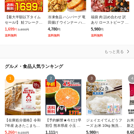
【最大半額以下タイム
冷凍食品 ハンバーグ 竜
福袋 肉 詰め合わせ 訳
セール!】 鮭フレーク
田揚げ ウインナー ハッ
あり ローストビーフ 切
業務用 訳あり【大容量
シュポテト 4種 福袋 唐
落し フライドチキン ハ
1,699
4,780
5,980
1,890
円
円
円
円
メガ盛り 北海道.鮭フレ
揚げ 肉 詰め合わせ セ
ンバーグ ウインナー ソ
送料無料
送料無料
送料無料
ーク680g.】【D08】
ット 送料無料 ギフト
ーセージ チキン 5種 2.
サケフレ
大容量
9k
もっと見る
グルメ・食品
人気ランキング
1
2
3
4
【在庫処分価格】令和
【予約解禁★今だけ早
ジェイエイてんどうフ
お米
7年産 あきたこまち 1
割!】熊本県産 小玉 み
ーズ お米 10kg 無洗米
新之
0kg (5kg×2袋) 岡山県
かん 送料無料 訳あり
山形県産 令和7年 は
10k
5,260
1,111
5,980
8,6
6,150
円
円
円
円