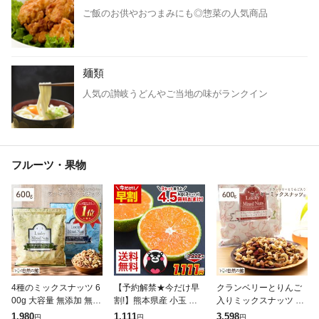
ご飯のお供やおつまみにも◎惣菜の人気商品
麺類
人気の讃岐うどんやご当地の味がランクイン
フルーツ・果物
4種のミックスナッツ 6
【予約解禁★今だけ早
クランベリーとりんご
00g 大容量 無添加 無塩
割!】熊本県産 小玉 み
入りミックスナッツ 60
有塩選べる ナッツ ラッ
かん 送料無料 訳あり
0g 無塩 ナッツ くるみ
1,980
1,111
3,598
円
円
円