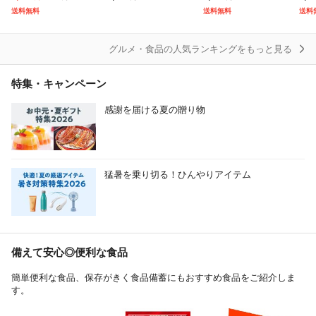
産 ブランド米 米 お米
ミカン 小粒 1.5kg【5
えぬき 無洗米 10kg(5
年産
送料無料
送料無料
送料
送料無料 10キロ 北海
kg以下(5キロ・5k) 家
kg×2袋) 【※キャンセ
内産
道
庭用
ル
グルメ・食品の人気ランキングをもっと見る
特集・キャンペーン
感謝を届ける夏の贈り物
猛暑を乗り切る！ひんやりアイテム
備えて安心◎便利な食品
簡単便利な食品、保存がきく食品備蓄にもおすすめ食品をご紹介しま
す。