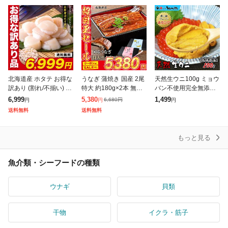
北海道産 ホタテ お得な
うなぎ 蒲焼き 国産 2尾
天然生ウニ100g ミョウ
訳あり (割れ/不揃い) 生
特大 約180g×2本 無投
バン不使用完全無添加
ほたて貝柱 どっさり1k
薬 選べる 鹿児島県産
うに 雲丹 海鮮丼 寿司
6,999
5,380
1,499
6,680
円
円
円
円
g 帆立 ホタテ ほたて 刺
鰻 ウナギ かば焼き ス
お歳暮 ギフト 60代 70
送料無料
送料無料
身
タミナ グルメ 食品 ギ
代 内祝い グルメ 贈答
もっと見る
魚介類・シーフードの種類
ウナギ
貝類
干物
イクラ・筋子