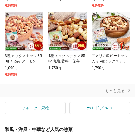
キーミックスナッツ 家
ミカン 小粒 1.5kg【5kg
カシューナッツ アーモ
送料無料
送料無料
飲み 食品ランキング1
以下(5キロ・5k) 家庭用
ンド トレイルミックス
位獲得
3種 ミックスナッツ 85
4種 ミックスナッツ 85
アメリカ産ピーナッツ
0g くるみ アーモンド
0g 無塩 香料・保存料不
入り5種ミックスナッツ
カシューナッツ 送料無
使用 送料無料 アーモン
1kg ハイオレイックピ
1,690
1,750
1,790
円
円
円
料 無塩 無油 無添加 チ
ド 生くるみ カシューナ
ーナッツ アーモンド 生
送料無料
ャック付き袋 常備食
ッツ 生マカダミア チャ
くるみ カシューナッツ
ック
マカダミアナ
もっと見る
フルーツ・果物
ﾅｯﾂ･ﾄﾞﾗｲﾌﾙｰﾂ
和風・洋風・中華など人気の惣菜