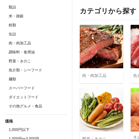
瓶詰
カテゴリから探す
米・雑穀
粉類
缶詰
肉・肉加工品
調味料・食用油
野菜・きのこ
魚介類・シーフード
肉・肉加工品
魚
麺類
スーパーフード
ダイエットフード
その他グルメ・食品
価格
1,000円以下
キ
1,000円〜3,000円
野菜・きのこ