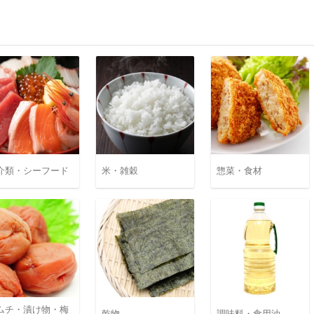
介類・シーフード
米・雑穀
惣菜・食材
ムチ・漬け物・梅
乾物
調味料・食用油