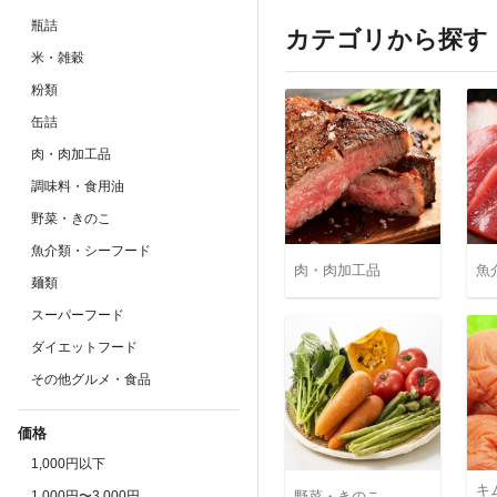
瓶詰
カテゴリから探す
米・雑穀
粉類
缶詰
肉・肉加工品
調味料・食用油
野菜・きのこ
魚介類・シーフード
肉・肉加工品
魚
麺類
スーパーフード
ダイエットフード
その他グルメ・食品
価格
1,000円以下
キ
1,000円〜3,000円
野菜・きのこ