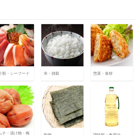
介類・シーフード
米・雑穀
惣菜・食材
ムチ・漬け物・梅
乾物
調味料・食用油