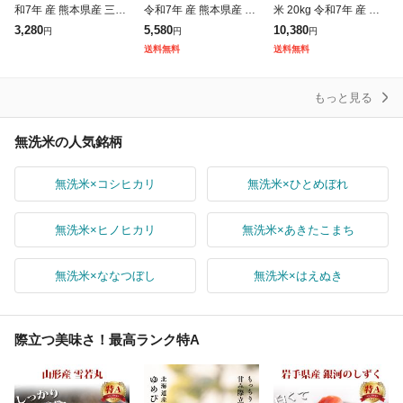
和7年 産 熊本県産 三大
令和7年 産 熊本県産 ブ
米 20kg 令和7年 産 熊
ブランド米 銘柄米 選べ
ランド米 選べる 白米 5
本県産 ブランド米 銘柄
3,280
5,580
10,380
円
円
円
る 白米 ひのひかり く
kg×2 ひのひかり くま
米 選べる 5kg × 4 ひの
送料無料
送料無料
まさんの輝き ヒノヒカ
さんの輝き 送料無料
ひかり くまさんの
リ
もっと見る
無洗米の人気銘柄
無洗米×コシヒカリ
無洗米×ひとめぼれ
無洗米×ヒノヒカリ
無洗米×あきたこまち
無洗米×ななつぼし
無洗米×はえぬき
際立つ美味さ！最高ランク特A