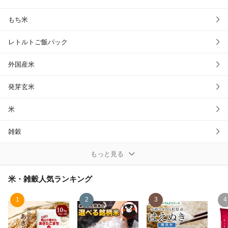
除外ワード
もち米
レトルトご飯パック
外国産米
発芽玄米
米
雑穀
雑穀米
もっと見る
餅
米・雑穀
人気ランキング
麦
1
2
3
4
玄米