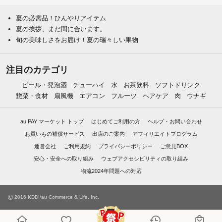
夏の必需品！ひんやりアイテム
夏の挨拶、まだ間に合います。
旬の美味しさをお届け！夏の瑞々しい果物
注目のカテゴリ
ビール・発泡酒
チューハイ
水
お茶飲料
ソフトドリンク
惣菜・食材
扇風機
エアコン
フルーツ
ヘアケア
肉
ウナギ
au PAY マーケット トップ
はじめてご利用の方
ヘルプ・お問い合わせ
お買いもの補償サービス
出店のご案内
アフィリエイトプログラム
運営会社
ご利用規約
プライバシーポリシー
ご意見BOX
安心・安全への取り組み
ウェブアクセシビリティの取り組み
物流2024年問題への対応
©
2016 KDDI/au Commerce & Life, Inc.