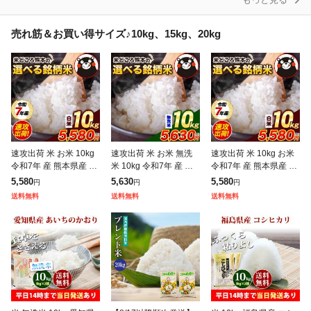
売れ筋＆お買い得サイズ♪10kg、15kg、20kg
速攻出荷 米 お米 10kg
速攻出荷 米 お米 無洗
速攻出荷 米 10kg お米
令和7年 産 熊本県産 ブ
米 10kg 令和7年 産 熊
令和7年 産 熊本県産 ブ
ランド米 銘柄米 選べる
本県産 ブランド米 銘柄
ランド米 選べる 白米 5
5,580
5,630
5,580
円
円
円
白米 5kg × 2 ひのひか
米 選べる 5kg × 2 ひの
kg×2 ひのひかり くま
送料無料
送料無料
送料無料
り くまさんの輝
ひかり くまさんの
さんの輝き 送料無料