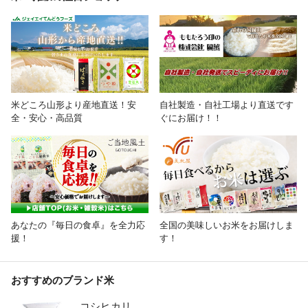
米どころ山形より産地直送！安
自社製造・自社工場より直送です
全・安心・高品質
ぐにお届け！！
あなたの『毎日の食卓』を全力応
全国の美味しいお米をお届けしま
援！
す！
おすすめのブランド米
コシヒカリ