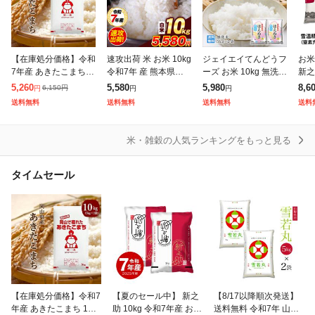
その他米・雑穀
【在庫処分価格】令和
速攻出荷 米 お米 10kg
ジェイエイてんどうフ
お米
7年産 あきたこまち 1
令和7年 産 熊本県産
ーズ お米 10kg 無洗米
新之
0kg (5kg×2袋) 岡山県
ブランド米 銘柄米 選
山形県産 令和7年 は
10k
5,260
5,580
5,980
8,6
6,150
円
円
円
円
産 ブランド米 米 お米
べる 白米 5kg × 2 ひ
えぬき 無洗米 10kg(5
年産
送料無料
送料無料
送料無料
送料
送料無料 10キロ 北海
のひかり くまさんの
kg×2袋) 【※キャンセ
内産
道
輝
ル
米・雑穀の人気ランキングをもっと見る
タイムセール
【在庫処分価格】令和7
【夏のセール中】 新之
【8/17以降順次発送】
年産 あきたこまち 10k
助 10kg 令和7年産 お米
送料無料 令和7年 山形