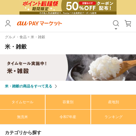
カテゴリ
すべて
グルメ・食品
米・雑穀
価格
すべて
米・雑穀
支払い方法
すべて
その他の条件
送料無料
タイムセール
米・雑穀の商品をすべて見る
Pontaパス特典対象すべて
ポイントUPセレクトのみ
タイムセール
容量別
産地別
サンキュー配送対象
レビューキャンペーン
無洗米
令和7年産
ランキング
キーワード
カテゴリから探す