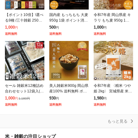
【ポイント10倍】\選べ
国内産 もっちもち 大麦
令和7年産 岡山県産 キ
る9種 /三十雑穀 250g
950g 1袋 ポイント消化
ラリ もち麦 950g 1袋
国産 30穀米ブレンド 雑
お試し 雑穀米 もち麦の
チャック付 お試し ポイ
1,000
500
1,000
円
円
円
穀 雑穀米 ブレンド 送
代わりに α化処理 メー
ント消化 メール便 100
送料無料
送料無料
送料無料
料無料 玄米 無添加
ル便 500円ポッキリ
0円ポッキリ
セール 雑穀米12種詰め
美人雑穀米900g 岡山県
令和7年産 〈精米 つや
合わせセット12袋入(30
産100% 送料無料 ポイ
姫 2kg〉 宮城県産 米 お
g×12袋) 雑穀 いろいろ
ント消化 ぽっきり 安い
米 白米 送料無料 2キロ
1,000
930
1,980
1,180
円
円
円
円
な雑穀をお試しで楽し
お試し 国産 大麦 黒米
安い 便利 お手頃 お買
送料無料
送料無料
送料無料
めちゃう♪ 送料無料 国
赤米 モチ麦 他 送料無
い得 お手軽 使いやす
産雑
もっと見る
米・雑穀の注目ショップ