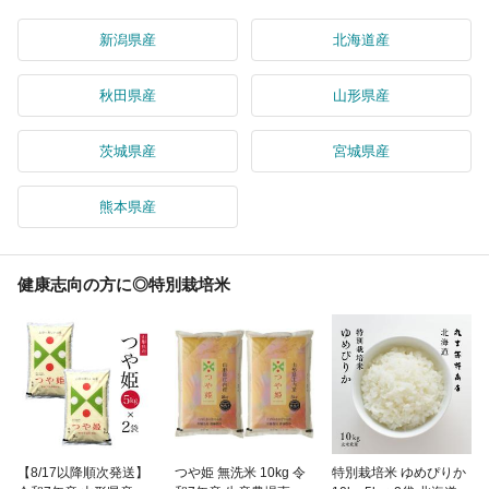
新潟県産
北海道産
秋田県産
山形県産
茨城県産
宮城県産
熊本県産
健康志向の方に◎特別栽培米
【8/17以降順次発送】
つや姫 無洗米 10kg 令
特別栽培米 ゆめぴりか