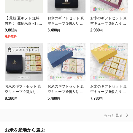
【 最新 夏ギフト 送料
お米のギフトセット 真
お米のギフトセット 真
無料 】 銘柄米食べ比べ
空キューブ 3個入り 白
空キューブ 3個入り 山
田心 9個 便利 詰合 佐賀
箱/黒箱 山形県産 つや
形県産 つや姫/雪若丸/
9,882
3,480
2,980
円
円
円
県産 北海道産 宮城県産
姫/雪若丸/コシヒカリ/
コシヒカリ/ひとめぼれ/
送料無料
山形県産 島根県産 新潟
ひとめぼれ/はえぬき/ミ
はえぬき/ミルキークイ
ルキークイ
ーン/秋田県
お米のギフトセット 真
お米のギフトセット 真
お米のギフトセット 真
空キューブ 9個入り 白
空キューブ 6個入り 山
空キューブ 9個入り 山
箱/黒箱 山形県産 つや
形県産 つや姫/雪若丸/
形県産 つや姫/雪若丸/
8,180
5,480
7,780
円
円
円
姫/雪若丸/コシヒカリ/
コシヒカリ/ひとめぼれ/
コシヒカリ/ひとめぼれ/
ひとめぼれ/はえぬき/ミ
はえぬき/ミルキークイ
はえぬき/ミルキークイ
ルキークイ
ーン/秋田県
ーン/秋田県
もっと見る
お米を産地から選ぶ