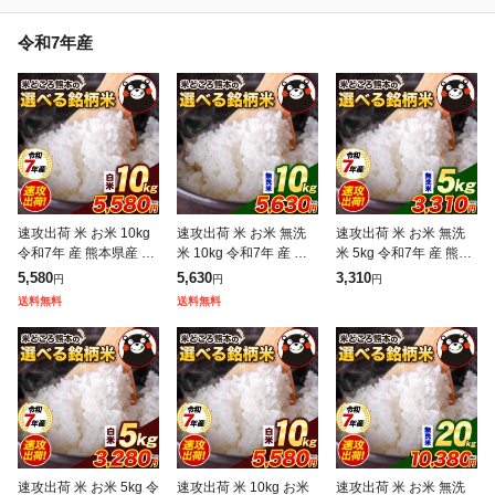
令和7年産
速攻出荷 米 お米 10kg
速攻出荷 米 お米 無洗
速攻出荷 米 お米 無洗
令和7年 産 熊本県産 ブ
米 10kg 令和7年 産 熊
米 5kg 令和7年 産 熊本
ランド米 銘柄米 選べる
本県産 ブランド米 銘柄
県産 二大ブランド米 銘
5,580
5,630
3,310
円
円
円
白米 5kg × 2 ひのひか
米 選べる 5kg × 2 ひの
柄米 選べる ひのひかり
送料無料
送料無料
り くまさんの輝
ひかり くまさんの
くまさんの輝き ヒノヒ
カ
速攻出荷 米 お米 5kg 令
速攻出荷 米 10kg お米
速攻出荷 米 お米 無洗