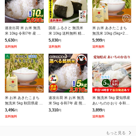
速攻出荷 米 お米 無洗
国産 ふるさと 無洗米
米 お米 あきたこまち
米 10kg 令和7年 産 熊
米 10kg 送料無料 精米
無洗米 10kg (5kg×2袋)
本県産 ブランド米 銘柄
国産ふるさと無洗米 非
秋田県産 送料無料 令和
5,630
5,030
5,999
円
円
円
米 選べる 5kg × 2 ひの
常食 保存食 こめ コメ k
7年産 / 選べるプレゼン
送料無料
送料無料
送料無料
ひかり くまさんの
ome くまもと風土
ト付き akm10
米 お米 あきたこまち
速攻出荷 米 お米 無洗
米 無洗米 5kg 愛知県産
無洗米 5kg 秋田県産 令
米 5kg 令和7年 産 熊本
あいちのかおり 令和7
和7年産 送料無料 / 古代
県産 二大ブランド米 銘
年産 お米 5kg 送料無料
3,496
3,310
3,899
円
円
円
米30g付き akm5
柄米 選べる ひのひかり
北海道・沖縄は追加送
送料無料
送料無料
くまさんの輝き ヒノヒ
料 営業日14時まで即日
カ
発
もっと見る