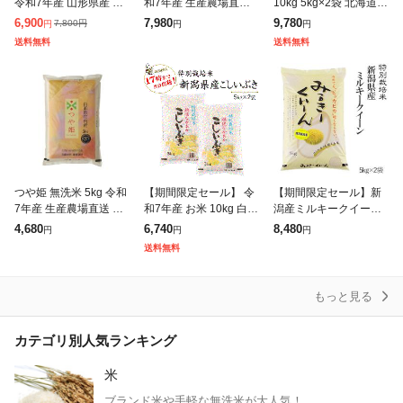
令和7年産 山形県産 つ
和7年産 生産農場直送
10kg 5kg×2袋 北海道深
や姫 5kg×2 10kg 特別
山形県認証特別栽培米
川市音江産 玄米 白米
6,900
7,980
9,780
7,800
円
円
円
円
栽培米 米 白米 送料無
分づき米 令和7年産 特
送料無料
送料無料
料 お米
A 真空パック可 送料無
つや姫 無洗米 5kg 令和
【期間限定セール】 令
【期間限定セール】新
7年産 生産農場直送 山
和7年産 お米 10kg 白米
潟産ミルキークイーン1
形県認証特別栽培米
特別栽培米 新潟産こし
0kg(5kg×2袋) 特別栽培
4,680
6,740
8,480
円
円
円
いぶき5kg×2袋 送料無
米 令和7年産 送料無料
送料無料
料(一部地域を除く)
(一部地域のぞく)
もっと見る
カテゴリ別人気ランキング
米
ブランド米や手軽な無洗米が大人気！