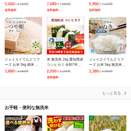
g (5kg×2袋) 岡山県産
10キロ 新潟産 しんのす
県産 雪若丸 10kg(5kg×
5,260
7,680
5,900
6,150
円
7,980
円
7,100
円
円
円
円
ブランド米 米 お米 送
け 一等米 沖縄別途送料
2) 米 白米 お米
送料無料
送料無料
送料無料
料無料 10キロ 北海道
ジェイエイてんどうフ
米 無洗米 2kg 愛知県産
ジェイエイてんどうフ
ーズ お米 5kg 精米 山形
コシヒカリ 令和7年産
ーズ お米 5kg 無洗米 令
県産 令和7年 つや姫 5k
お米 2kg 送料無料 北海
和7年 山形県産 はえぬ
3,880
2,050
3,380
4,680
円
2,150
円
4,280
円
円
円
円
g(5kg×1袋) 【キャンセ
道・沖縄は追加送料 営
き 無洗米5kg(5kg×1袋)
送料無料
ル不可・着日指定不
業日14時まで即日発送
【※沖縄・離島は発送
あ
もっと見る
お手軽・便利な無洗米