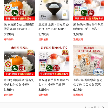
米 無洗米 5kg 山形県産
北海道 上川・空知産 ゆ
米 無洗米 5kg 岩手県産
雪若丸 ゆきわかまる 令
めぴりか 10kg 5kg×2袋
銀河のしずく 令和7年
和7年産 特A 一等米 お
白米 令和7年産 特A 鮮
産 特A 一等米 お米 5kg
3,999
9,780
3,999
円
円
円
米 5kg 送料無料 北海
度保持パック変更可 送
送料無料 北海道・沖縄
送料無料
送料無料
送料無料
道・沖縄は追加送料 営
料無料 沖縄・離島配送
は追加送料 営業日14
米 5kg 山形県産 雪若丸
米 5kg 岩手県産 銀河の
令和7年 岡山県産 きぬ
ゆきわかまる 令和7年
しずく 令和7年産 特A
むすめ にこまる 無洗米
産 特A 一等米 お米 5kg
一等米 お米 5kg 送料無
特A 10kg (5kg×2個) 食
3,899
3,899
6,180
円
円
円
送料無料 北海道・沖縄
料 北海道・沖縄は追加
べ比べセット お一人様
送料無料
送料無料
送料無料
は追加送料 営業日14
送料 営業日14時まで即
1点限り
もっと見る