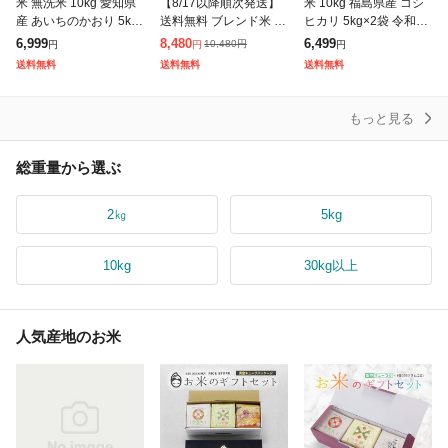
米 無洗米 10kg 愛知県
【8/17以降順次発送】
米 10kg 福島県産 コシ
産 あいちのかおり 5kg
送料無料 ブレンド米 20
ヒカリ 5kg×2袋 令和7
×2袋 令和7年産 お米 10
kg 国内産複数原料米 1
年産 一等米 お米 10kg
6,999
8,480
6,499
10,480
円
円
円
円
kg 送料無料 北海道・沖
0kg×2袋 白米 米 お米
送料無料 北海道・沖縄
送料無料
送料無料
送料無料
縄は追加送料 営業
は追加送料 営業日1
もっと見る
総重量から選ぶ
2㎏
5kg
10kg
30kg以上
人気産地のお米