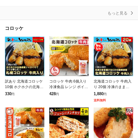
温める
もっと見る
コロッケ
訳あり 北海道コロッケ
コロッケ 牛肉 6個入り
北海道コロッケ 牛肉入
10個 ホクホクの北海道
冷凍食品 レンジ ポイン
り 20個 冷凍のまま揚げ
産ジャガイモでつくり
ト消化 同梱 簡単調理
るだけ ころっけ おかず
330
428
1,880
円
円
円
ました 冷凍食品 惣菜
国内製造 冷凍 北海道コ
送料無料
お弁当
ロッケ 業務用 牛肉コロ
ッケ