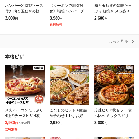
ハンバーグ 特製ソース
《クーポンで割引対
肉と玉ねぎの旨味たっ
付き 肉と玉ねぎの旨味
象》福袋 ハンバーグ 2
ぷり 粗挽き メガ盛り
たっぷり 粗挽き メガ盛
種セット 2.2kg (プレー
ハンバーグ 1.2kg (100g
3,000
3,980
2,680
円
円
円
り 1.2kg (100g×12個
ン100g×12個、チーズ
×12個入) 冷凍 惣菜 お
送料無料
入) 冷凍 惣菜 お弁当
イン100g×10個) メガ盛
弁当 レンジOK 弁当
もっと見る
本格ピザ
米久 ベーコンたっぷり
こなものセット 4種 詰
冷凍ピザ 3枚セット 食
4種のチーズピザ 4枚入
め合わせ 1.1kg お好み
べ比べ ミックスピザ テ
り AR-167 チーズ ピザ
焼き たこ焼き イカ焼き
リマヨチキン ミートピ
3,980
2,980
3,680
4,500
円
円
円
円
惣菜 yonekyu
キャベツ焼き 粉もん こ
ザ 本格ピザ 惣菜 ラン
送料無料
なもん 冷凍 大阪名物
チ おやつ パーティー
食
冷凍食品