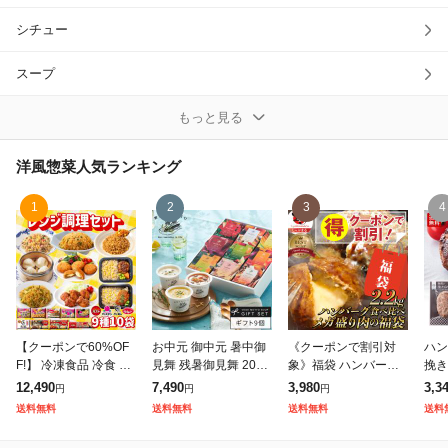
シチュー
除外ワード
スープ
ドリア
もっと見る
ハンバーグ
洋風惣菜
人気ランキング
ピザ
1
2
3
4
ピラフ
リゾット
洋風肉料理
【クーポンで60%OF
お中元 御中元 暑中御
《クーポンで割引対
ハン
F!】 冷凍食品 冷食 惣
見舞 残暑御見舞 2026
象》福袋 ハンバーグ
挽き
洋風魚料理
菜 / すかいらーく レン
ギフト 野菜をMOTTO
2種セット 2.2kg (プレ
gx
12,490
7,490
3,980
3,3
円
円
円
ジ調理セット(9種10
スープ 9個 ギフトセ
ーン100g×12個、チ
産牛
送料無料
送料無料
送料無料
送料
袋)/ お惣菜 レンチン
ット モンマルシェ 送
ーズイン100g×10個)
その他洋風惣菜
レンジ
料無料
メガ盛