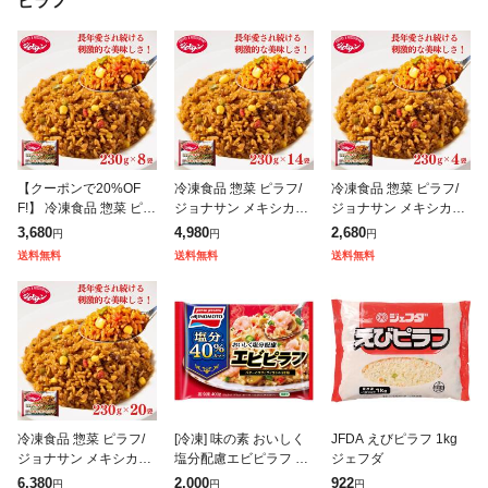
ピラフ
【クーポンで20%OF
冷凍食品 惣菜 ピラフ/
冷凍食品 惣菜 ピラフ/
F!】 冷凍食品 惣菜 ピラ
ジョナサン メキシカン
ジョナサン メキシカン
フ/ ジョナサン メキシ
ピラフ 230g×14袋/ 洋
ピラフ 230g×4袋/ 洋食
3,680
4,980
2,680
円
円
円
カンピラフ 230g×8袋/
食 洋風惣菜 お惣菜 お
洋風惣菜 お惣菜 おかず
送料無料
送料無料
送料無料
洋食 洋風惣菜 お惣菜
かず 弁当 フライパン
弁当 フライパン調
冷凍食品 惣菜 ピラフ/
[冷凍] 味の素 おいしく
JFDA えびピラフ 1kg
ジョナサン メキシカン
塩分配慮エビピラフ 40
ジェフダ
ピラフ 230g×20袋/ 洋
0g
6,380
2,000
922
円
円
円