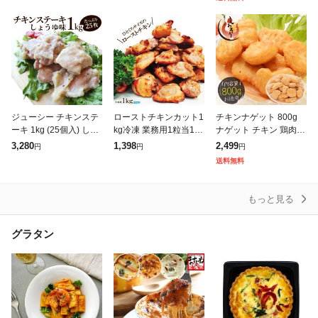
ルメ 京惣菜 肉 魚 野菜
かつ 揚げ物 国
和
ジューシー チキンステ
ローストチキンカット1
チキンナゲット 800g
ーキ 1kg (25個入) しょ
kg冷凍 業務用1粒当1
ナゲット チキン 鶏肉
うゆ味 鶏もも 冷凍 惣
8〜27g目安40粒入 目
鶏むね 唐揚げ からあげ
3,280
1,398
2,499
円
円
円
菜 肉 お弁当 レンジOK
安40粒入 お弁当 おかず
冷凍 チキン おかず お
送料無料
弁当 お重 行楽 行楽
総菜 付け合わせ 鶏肉ソ
惣菜 おやつ ビール お
テー
弁当
もっと見る
グラタン