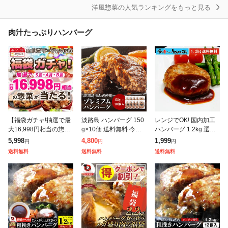
洋風惣菜の人気ランキングをもっと見る
肉汁たっぷりハンバーグ
【福袋ガチャ!抽選で最
淡路島 ハンバーグ 150
レンジでOK! 国内加工
大16,998円相当の惣菜
g×10個 送料無料 今井
ハンバーグ 1.2kg 選べ
が当たる】福袋 ジョイ
ファーム#淡路島ハンバ
る2サイズ 60g×20個 1
5,998
4,800
1,999
円
円
円
フル お楽しみ 詰合せセ
ーグ10個# 国産 安心安
00g×12個 惣菜 お弁当
送料無料
送料無料
送料無料
ット 6種6個入り チーズ
全 産地直送 有機質肥料
冷凍 お歳暮
イントマ