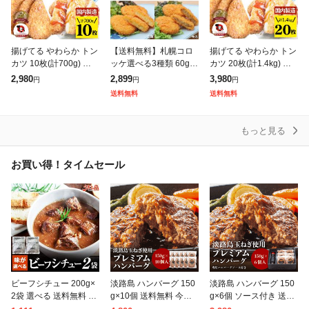
揚げてる やわらか トン
【送料無料】札幌コロ
揚げてる やわらか トン
カツ 10枚(計700g) レン
ッケ選べる3種類 60g×
カツ 20枚(計1.4kg) レ
ジで簡単 レンジで簡単
10個 合計30個 北海道
ンジで簡単 レンジで簡
2,980
2,899
3,980
円
円
円
調理済み 惣菜 オードブ
産の素材を使った美味
単 調理済み 惣菜 オー
送料無料
送料無料
ル 冷凍食品 おかず 弁
しいコロッケ メガ盛り
ドブル 冷凍食品 おかず
お惣菜 お弁
もっと見る
お買い得！タイムセール
ビーフシチュー 200g×
淡路島 ハンバーグ 150
淡路島 ハンバーグ 150
2袋 選べる 送料無料 ポ
g×10個 送料無料 今井
g×6個 ソース付き 送料
イント消化 お試し 辛口
ファーム#淡路島ハンバ
無料 今井ファーム 国産