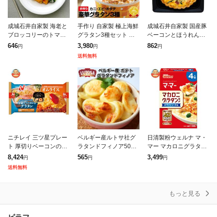
成城石井自家製 海老と
手作り 自家製 極上海鮮
成城石井自家製 国産豚
ブロッコリーのトマト
グラタン3種セット カ
ベーコンとほうれん草
クリームリガトーニ 1
ニグラタン・エビチリ
のキッシュロレーヌ 1
646
3,980
862
円
円
円
食 | D+2 / 消費期限:発送
グラタン・ほたて貝柱
食 | D+2 / 消費期限:発送
送料無料
日より2日間
とキノコのクリームグ
日より2日間
ラタン 贅沢3種食べ比
ニチレイ 三ツ星プレー
ベルギー産ルトサ社グ
日清製粉ウェルナ マ・
ト 厚切りベーコンのグ
ラタンドフィノア500g
マー マカロニグラタン
ラタン&オムライス 1食
Lutosa gratin potato 50
セット ホワイトソース
8,424
565
3,499
円
円
円
×12袋入 冷凍商品| 送料
0g belgium 解凍0分200
用 4人前 138g×12箱入|
送料無料
無料
送料無料 ママー グラタ
ン
もっと見る