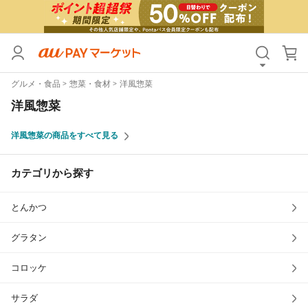
カテゴリ
すべて
グルメ・食品
惣菜・食材
洋風惣菜
価格
すべて
洋風惣菜
支払い方法
すべて
洋風惣菜の商品をすべて見る
その他の条件
カテゴリから探す
送料無料
タイムセール
とんかつ
Pontaパス特典対象すべて
ポイントUPセレクトのみ
サンキュー配送対象
レビューキャンペーン
グラタン
コロッケ
キーワード
サラダ