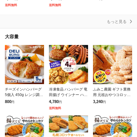
食 洋風惣菜 お惣菜 お
送料無料
送料無料
かず 弁当 フライパン
もっと見る
大容量
チーズインハンバーグ
冷凍食品 ハンバーグ 竜
ふみこ農園 ギフト業務
5個入 450g レンジ調理
田揚げ ウインナー ハッ
用 元祖おやつコロッケ
お弁当 弁当 おかず 惣
シュポテト 4種 福袋 唐
通販 冷凍便 送料無料!
800
4,780
3,240
円
円
円
菜 大容量 業務用 お徳
揚げ 肉 詰め合わせ セ
元祖おやつコロッケ 超
送料無料
用 冷凍食品 ポイント消
ット 送料無料 ギフト
メガ盛り 50g 50個セッ
化
大容量
ト