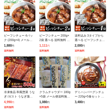
ビーフシチュー 4パッ
ビーフシチュー 200g×
送料込み 3タイプから
ク (200g×4) メール便
2袋 選べる 送料無料 ポ
選べる ビーフシチュー
送料無料 辛さ 選べる
イント消化 お試し 辛口
200g×4袋 uk-0010-4p
1,880
1,111
2,000
円
円
円
王道 辛口 ポイント消化
国産 牛肉 デミグラス
常温 惣菜 シチュー 国
送料無料
送料無料
送料無料
国産 牛肉 デミグラス
ソース 非常食 おかず
産 牛肉 デミグラス
手
冷凍食品 和風惣菜 うな
クラムチャウダー 180g
デミハンバーグシチュ
ぎ /ガスト うなぎ蒲焼
×5袋 メール便送料無料
ー 220g×5食セット ハ
きカット 100g×5食/う
ポイント消化 1000 食
ンバーグ 肉 牛肉 ギフ
4,990
1,080
3,480
円
円
円
なぎ ウナギ 鰻 蒲焼 蒲
品
ト プレゼント 食品 お
送料無料
送料無料
焼き かば焼き 送料無料
祝い デミグラスソース