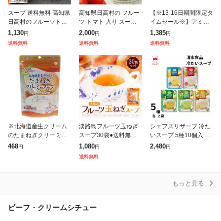
スープ 送料無料 高知県
高知県日高村の フルー
【※13-16日期間限定タ
日高村のフルーツトマ
ツ トマト 入り スープ 2
イムセール※】アミュ
ト入りスープ26包 自然
5包送料無料/メール便
ード インスタント オニ
1,130
2,000
1,385
円
円
円
の館 非常食 保存食
オンスープ 一袋 3.8g 1
送料無料
送料無料
送料無料
00食 玉ねぎ 即席 イン
ス
※北海道産生クリーム
淡路島フルーツ玉ねぎ
シェフズリザーブ 冷た
のたまねぎクリーミー
スープ30袋●送料無料●
いスープ 5種10個入 ス
スープ 150g
【たまねぎスープ】
ープ 冷製スープ SSK
468
1,080
2,480
円
円
円
【オニオンスープ】メ
清水食品 アソートセッ
送料無料
ール便でお届け♪
ト レトルト 常温保存
さつまい
もっと見る
ビーフ・クリームシチュー