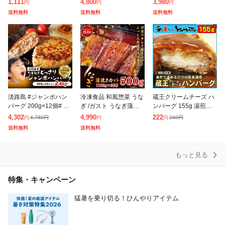
1,111
4,800
3,980
円
円
円
国産 牛肉 デミグラス
ーグ10個# 国産 安心安
安心安全 産地直送 有機
送料無料
送料無料
送料無料
ソース 非常食 おかず
全 産地直送 有機質肥料
質肥料 玉ねぎ たまねぎ
手
淡路島 #ジャンボハン
冷凍食品 和風惣菜 うな
蔵王クリームチーズ ハ
バーグ 200g×12個# 送
ぎ /ガスト うなぎ蒲焼
ンバーグ 155g 湯煎で
料無料 今井ファーム 国
きカット 100g×5食/う
温めるだけ はんばーぐ
4,302
4,990
222
4,780
円
249
円
円
円
円
産 安心安全 産地直送
なぎ ウナギ 鰻 蒲焼 蒲
牛肉 おかず おつまみ
送料無料
送料無料
冷凍 無添加 ギフト プ
焼き かば焼き 送料無料
レ
もっと見る
特集・キャンペーン
猛暑を乗り切る！ひんやりアイテム