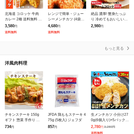
北海道 コロッケ 牛肉
レンジで簡単・ジュー
絶品 濃厚! 蟹身たっぷ
カレー 2種 送料無料 セ
シーメンチカツ (4袋セ
り 冷めてもおいしい♪
ット 36個 (6個 ×3袋 ×2
ット(10個入り×4)) 【お
究極の極上蟹クリーム
3,580
4,680
2,980
円
円
円
種) 食べ比べ 詰め合わ
惣菜】冷凍便のみ レン
コロッケ大粒80g×10個
送料無料
送料無料
せ レンジ 簡単調理
ジOK オードブル パー
入 なんと蟹身22%入!!
ティー
送料無
もっと見る
洋風肉料理
チキンステーキ 150g
JFDA 鶏ももステーキ 4
生メンチカツ 小分け27
ギフト 惣菜 手作り 煮
75g (5枚入) ジェフダ
0g(6個入り)×5パック
物 取り寄せ お弁当 冷
合計1.35kg(30個) 冷凍
734
857
2,780
3,280
円
円
円
円
凍 レトルト お試し グ
食品 惣菜 お弁当 カツ
送料無料