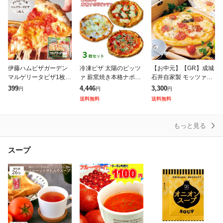
伊藤ハムピザガーデン
冷凍ピザ 太陽のピッツ
【お中元】【GR】成城
マルゲリータピザ1枚完
ァ 薪窯焼き本格ナポリ
石井自家製 モッツァレ
熟トマトとナチュラル
ピッツァスタンダード3
ラとパルミジャーノ・
399
4,446
3,300
円
円
円
チーズ クリスピー生地
枚セット(マルゲリー
レジャーノのピッツァ
送料無料
送料無料
仕上げ
タ、4種のチーズのピッ
マルゲリータ4枚セット
ツァ、しらすのマリナ
ピザ | 沖縄・離島
もっと見る
スープ