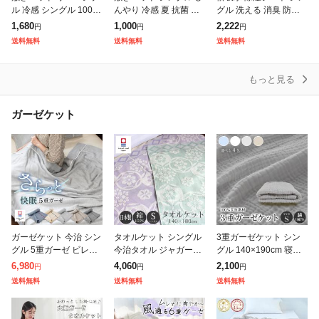
ル 冷感 シングル 100×2
んやり 冷感 夏 抗菌 防
グル 洗える 消臭 防ダ
00cm 冷感敷きパッド
臭 シンプル 洗える 涼
ニ 防カビ 吸湿センサー
1,680
1,000
2,222
円
円
円
防ダニ 抗菌防臭 洗える
感 綿なし 乾きやすい
付き 除湿マット 吸湿マ
送料無料
送料無料
送料無料
丸洗いOK 接触冷感
軽量 シーツパッド 敷パ
ット 吸湿シート マット
ッド
湿気取
もっと見る
ガーゼケット
ガーゼケット 今治 シン
タオルケット シングル
3重ガーゼケット シン
グル 5重ガーゼ ビレア
今治タオル ジャガード
グル 140×190cm 寝具
タオルケット 送料無料
織り 綿100% 日本製 夏
布団 ふとん 掛け布団
6,980
4,060
2,100
円
円
円
(宅配) RSL 今治タオル
用 140×180 花柄 今治
ケット コットン100%
送料無料
送料無料
送料無料
日本製 夏 夏用 綿10
タオルケット コットン
綿 ガーゼ 丸洗いOK