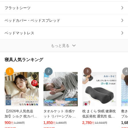
フラットシーツ
ベッドカバー・ベッドスプレッド
ベッドマットレス
ボックスシーツ
もっと見る
布団カバー
寝具
人気ランキング
布団圧縮袋
1
2
3
4
抱き枕
掛け布団
掛け敷き布団セット
【2026年人気色追
タオルケット 冷感ケ
枕 まくら 快眠 健康枕
敷き
加!】シルク 枕カバー
ット リバーシブル シ
低反発枕 通気性 低反
ブル
敷きパッド・ベッドパッド
洗濯機 洗える 2枚セ
ングル 140×190cm ひ
発 まくら 肩こり 首こ
0×
900
1,850
2,780
1,6
1,288
円
1,880
円
12,533
円
円
円
円
ット 乾燥機 43×60 枕
んやり 接触冷感 やわ
り ストレートネック
ッド