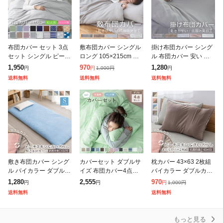
布団カバー セット 3点
敷布団カバー シングル
掛け布団カバー シング
セット シングル ピーチ
ロング 105×215cm 布
ル 布団カバー 安い ピ
スキン加工 和式 洋式
団カバー ピーチスキン
ーチスキン加工 肌触り
1,950
970
1,280
1,000
円
円
円
円
ベッド用 掛け布団カバ
加工 柔らかい 可愛い
の良い 柔らかい 可愛い
送料無料
送料無料
送料無料
ー 敷き布団カバー 枕カ
オールシーズン 敷き布
オールシーズン 新生活
バー ボッ
団カバー
抗菌防臭
敷き布団カバー シング
カバーセット ダブルサ
枕カバー 43×63 2枚組
ル バイカラー ダブルカ
イズ 布団カバー4点セ
バイカラー ダブルカラ
ラー リバーシブル 水洗
ット ベッドカバーセッ
ー リバーシブル 水洗い
1,280
2,555
970
1,000
円
円
円
円
い加工 ピーチスキン加
ト ダブルロングサイズ
加工 ピーチスキン加工
送料無料
送料無料
工 なめらか 抗菌防臭
掛け布団カバー 敷き布
なめらか 抗菌防臭 枕カ
敷布団カバー
団カバー 枕カバ
バー
もっと見る