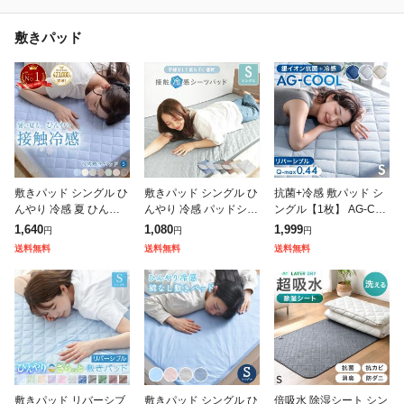
敷きパッド
敷きパッド シングル ひ
敷きパッド シングル ひ
抗菌+冷感 敷パッド シ
んやり 冷感 夏 ひんや
んやり 冷感 パッドシー
ングル【1枚】 AG-CO
り敷きパッド 「レノ」
ツ 薄手 軽量 速乾 夏 夏
OL リバーシブル 接触
1,640
1,080
1,999
円
円
円
100×205cm 寝具 接触
用 シングルサイズ 接触
冷感 銀イオン 抗菌 防
送料無料
送料無料
送料無料
冷感 冷感寝具 涼感 敷
冷感 吸放湿 抗菌防臭
臭 洗える 敷きパッド
パ
超速
冷感
敷きパッド リバーシブ
敷きパッド シングル ひ
倍吸水 除湿シート シン