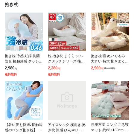
抱き枕
抱き枕 冷感 妊婦 抗菌
枕 抱き枕 まくら シル
抱き枕 猫 ぬいぐるみ
防臭 接触冷感 クッショ
クタッチシリーズ 接触
大きい 特大 抱きまくら
ン 吸汗速乾 授乳 洗え
冷感 まくら 夏物寝具
ねこ ネコ おもちゃ 昼
2,980
2,280
2,969
3,299
円
円
円
円
る
ボディーピロー シルク
寝枕 ねこぬいぐるみ ふ
送料無料
送料無料
タッチ抱き枕 M 抱きつ
わふわ もちもち 冷感
き枕 ハグピ
ロング
【暑い夜も快適♪接触冷
アイスシルク 横向き 抱
長座布団 ロング ごろ寝
感のロング抱き枕】 接
き枕 涼感 ひんやり 妊
マット 約68×180cm 洗