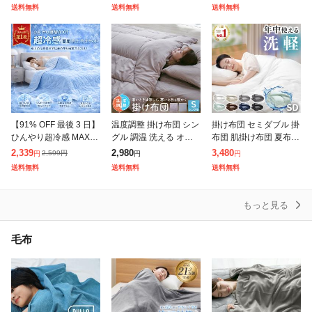
ト ★当店人気商品★ 製
団 洗える 合い掛け 冬
肌掛け布団 掛け布団 肌
送料無料
送料無料
送料無料
品サイズ135×185 側サ
ふとん あったか 秋 150
掛け 夏布団 冷感ケット
イズ
×
レーヨ
【91% OFF 最後 3 日】
温度調整 掛け布団 シン
掛け布団 セミダブル 掛
ひんやり超冷感 MAX 夏
グル 調温 洗える オー
布団 肌掛け布団 夏布団
用冷感ケット 接触冷感
ルシーズン 吸放湿 ウォ
肌ふとん 夏用 夏 軽い
2,339
2,980
3,480
2,599
円
円
円
円
丸洗い OK A 類素材 ク
ッシャブル 夏 冬 掛ふ
合掛け布団 洗える 肌掛
送料無料
送料無料
送料無料
ール掛け布団 猛暑
とん 掛布団 布団 寝具 2
け 合い掛け 暖かい 冬
3J
ふ
もっと見る
毛布