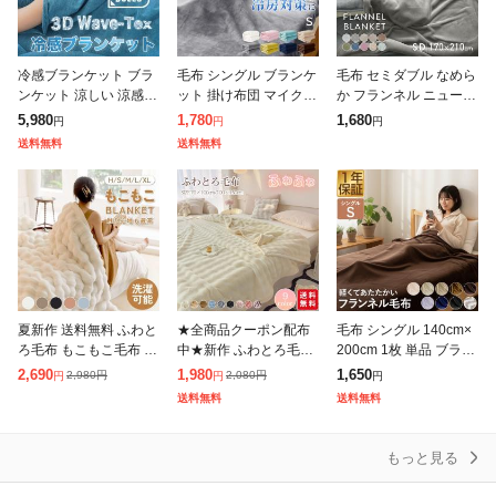
冷感ブランケット ブラ
毛布 シングル ブランケ
毛布 セミダブル なめら
ンケット 涼しい 涼感 3
ット 掛け布団 マイクロ
か フランネル ニューマ
D縫製 空気の力 Dullo 3
ファイバー もうふ フラ
イヤー毛布 軽量毛布 ブ
5,980
1,780
1,680
円
円
円
D レジャー お昼寝 接触
ンネル 暖かい 軽い 大
ランケット 薄手 お昼寝
送料無料
送料無料
冷感 ひんやり Coo
判 おしゃれ かわいい
キャンプ 車中泊 マルチ
薄手 超
カバー
夏新作 送料無料 ふわと
★全商品クーポン配布
毛布 シングル 140cm×
ろ毛布 もこもこ毛布 ブ
中★新作 ふわとろ毛布
200cm 1枚 単品 ブラン
ランケット モコモコ と
毛布 もこもこ毛布 ブラ
ケット ひざ掛け マイク
2,690
1,980
1,650
2,980
円
2,080
円
円
円
円
ろとろ ふわふわ シング
ンケット モコモコ とろ
ロファイバー毛布 フラ
送料無料
送料無料
ル セミダブル ダブル
とろ ふわふわ 毛布 シ
ンネル毛布 オールシー
ハーフ
ングル セ
ズ
もっと見る