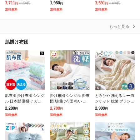
触冷感 抱き枕 ロング
婦 流曲線形 接触冷感
える もっちり 軽い ウ
3,711
1,980
3,591
3,990
円
3,780
円
円
円
円
ボディピロー ひんやり
ロング だきまくら 長さ
ォッシャブル かわいい
送料無料
送料無料
送料無料
夏用 冷感グッズ 快眠グ
110cm カバー洗える ウ
日本製 ポイント消化
ッズ 冷感寝
ォッ
もっと見る
肌掛け布団
肌布団 掛け布団 シング
掛け布団 シングル 掛布
とろひや 洗える レーヨ
ル 日本製 夏掛け ガー
団 肌掛け布団 軽い 夏
ンケット 抗菌 ブランケ
ゼ調 洗える キルトケッ
布団 肌ふとん 合掛け布
ット シングル 掛布団
2,280
2,780
2,999
円
円
円
ト ★当店人気商品★ 製
団 洗える 合い掛け 冬
肌掛け布団 掛け布団 肌
送料無料
送料無料
送料無料
品サイズ135×185 側サ
ふとん あったか 秋 150
掛け 夏布団 冷感ケット
イズ
×
レーヨ