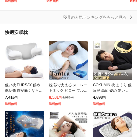
送料無料
送料無料
送料
カバー 50×70封筒式
らか パイル 丸洗いOK
サポート枕 いびき防
洗え
敷き布団
保湿 美
肌かけ
止 夢枕 快眠
冷感
寝具の人気ランキングをもっと見る
枕
快適安眠枕
枕カバー
毛布
着る毛布
電気毛布・ひざ掛け
低い枕 PURSAY 低め
枕 芯で支える ストレー
GOKUMIN 枕 まくら 低
その他寝具
低反発 首が痛くならな
トネック ピロー ブルー
反発 高め 硬め 硬い 横
い 枕 極低2CM【3D立
ブラッド タントラ TAN
向き 寝返り 高さ調整可
7,416
8,531
4,698
8,980
円
円
円
円
体構造薄い枕×自然な寝
TRA BlueBlood コアピ
能 【高め×硬めで頭か
送料無料
送料無料
送料無料
姿勢に導く快適な低
ロー まくら 快
ら首まで支える】安眠
さ】高さ調整
枕 枕