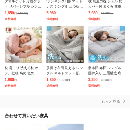
タオルケット 冷感ケッ
\ランキング1位/ マット
枕 無重力枕 ジェル 枕
ト リバーシブル シング
レス シングル 三つ折り
カバー付 まくら 無重力
ル 140×190cm ひんや
高反発 190N 極厚 10c
ハニカム構造 体圧分散
1,850
5,980
3,980
1,880
円
14,800
円
円
円
円
り 接触冷感 やわらか
m 高品質 WEIMALL み
活性炭 抗菌 消臭 ウェ
送料無料
送料無料
送料無料
パイル 丸洗いOK 肌か
つ折り 高反発マ
ーブ 丸洗い可能 ボック
け
ス付き
枕 肩こり 洗える枕 ホ
肌掛け布団 洗える シン
敷布団 布団 シングル
テル仕様 高め 低め ま
グル キルトケット 肌布
固綿入り 三層構造 底付
くら マクラ いびき防止
団 肌かけ 肌掛け 夏ふ
き低減 洗える 抗菌 防
1,980
1,850
3,350
1,880
円
3,380
円
円
円
円
快眠枕 洗える 安眠 安
とん 掛け布団 掛布団
臭 防カビ 合繊 敷き布
送料無料
送料無料
送料無料
眠枕 柔らか やわらか
ウォッシャブル 丸洗い
団 敷き布団 敷きふとん
ふか
OK A7
オール
もっと見る
合わせて買いたい寝具