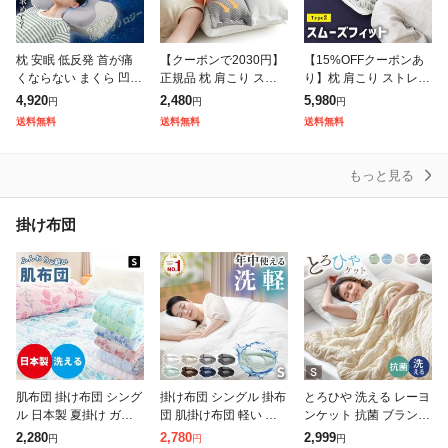
枕 安眠 低反発 首が痛
【クーポンで2030円】
【15%OFFクーポンあ
くならない まくら 凹型
正規品 枕 肩こり スト
り】枕 肩こり ストレー
の中空設計 頭が安定し
レートネック 頭痛 肩凝
トネック 快眠 TPE枕 ゲ
4,920
2,480
5,980
円
円
円
首や肩の負担にならな
り マクラ まくら 快眠
ル 洗える ジェル枕 枕
送料無料
送料無料
送料無料
い 高さ調整可 仰向き
安眠 枕 頸椎サポート
高さ調整 シート付 スム
横向き 洗
頭痛
ー
もっと見る
掛け布団
肌布団 掛け布団 シング
掛け布団 シングル 掛布
とろひや 洗える レーヨ
ル 日本製 夏掛け ガー
団 肌掛け布団 軽い 夏
ンケット 抗菌 ブランケ
ゼ調 洗える キルトケッ
布団 肌ふとん 合掛け布
ット シングル 掛布団
2,280
2,780
2,999
円
円
円