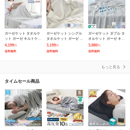
ガーゼケット タオルケ
ガーゼケット シングル
ガーゼケット ダブル タ
ット ガーゼ キルトケッ
タオルケット ガーゼ キ
オルケット ガーゼ キル
ト ガーゼ タオルケット
ルトケット ガーゼタオ
トケット ガーゼタオル
4,199
3,199
3,880
円
円
円
ガーゼケット クイーン
ルケット 6重ガーゼケ
ケット 6重ガーゼケッ
送料無料
送料無料
送料無料
タオルケット クイーン
ット 夏布団 シングル
ト 夏布団 ダブル 夏用
綿100%
夏用 ガーゼ
ガーゼケッ
もっと見る
タイムセール商品