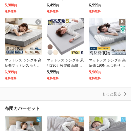
高反発 190N 極厚 10c
発】 全部洗える マット
o3D《グッスリード》
5,980
6,499
6,999
円
円
円
m 高品質 WEIMALL み
レス シングル 三つ折り
3D 3ゾーン 体圧分散 洗
送料無料
送料無料
送料無料
つ折り 高反発マ
高反発 洗えるカバー 軽
えるカバー メッシュ
量 マットレ
マットレス シングル 高
マットレス シングル 累
マットレス シングル 高
反発マットレス 折りた
計230万枚突破!品質が
反発 190N 三つ折り プ
たみ 極厚10cm マット
違う「純」 高反発 厚さ
ロファイル 極厚10cm
6,999
5,555
5,980
円
円
円
レス 三つ折り ベッドマ
8cm 収納バンド付 170
凹凸 点で支える 高反発
送料無料
送料無料
送料無料
ットレス ベッドマット
N 超低ホル エコテック
マット 折り畳み マット
三つ折り
ス認
もっと見る
布団カバーセット