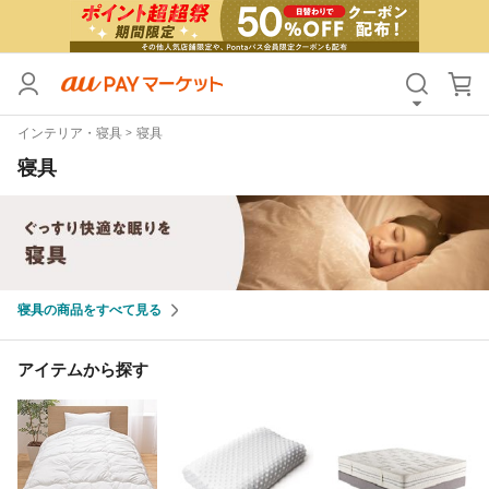
カテゴリ
すべて
インテリア・寝具
寝具
価格
すべて
寝具
支払い方法
すべて
その他の条件
送料無料
タイムセール
寝具の商品をすべて見る
Pontaパス特典対象すべて
ポイントUPセレクトのみ
アイテムから探す
サンキュー配送対象
レビューキャンペーン
キーワード