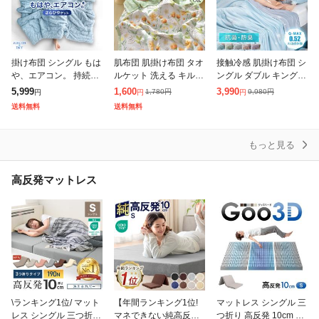
掛け布団 シングル もは
肌布団 肌掛け布団 タオ
接触冷感 肌掛け布団 シ
や、エアコン。 持続冷
ルケット 洗える キルト
ングル ダブル キング
感 掛け布団 レーヨンケ
ケット 接触冷感 冷感
夏布団 掛け布団 夏掛け
5,999
1,600
3,990
1,780
円
9,980
円
円
円
円
ット 洗える リバーシブ
ケット暑さ対策 肌掛け
布団 タオルケット 冷感
送料無料
送料無料
ル 冷感 抗菌 消臭 抗カ
涼感 冷感寝具 エアコン
肌布団 肌掛布団 布団
ビ 接触
夏布
夏用
もっと見る
高反発マットレス
\ランキング1位/ マット
【年間ランキング1位!
マットレス シングル 三
レス シングル 三つ折り
マネできない純高反
つ折り 高反発 10cm Go