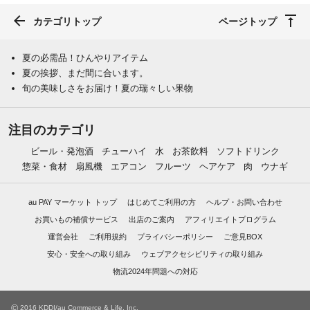
カテゴリトップ
ページトップ
夏の必需品！ひんやりアイテム
夏の挨拶、まだ間に合います。
旬の美味しさをお届け！夏の瑞々しい果物
注目のカテゴリ
ビール・発泡酒
チューハイ
水
お茶飲料
ソフトドリンク
惣菜・食材
扇風機
エアコン
フルーツ
ヘアケア
肉
ウナギ
au PAY マーケット トップ
はじめてご利用の方
ヘルプ・お問い合わせ
お買いもの補償サービス
出店のご案内
アフィリエイトプログラム
運営会社
ご利用規約
プライバシーポリシー
ご意見BOX
安心・安全への取り組み
ウェブアクセシビリティの取り組み
物流2024年問題への対応
©
2016 KDDI/au Commerce & Life, Inc.