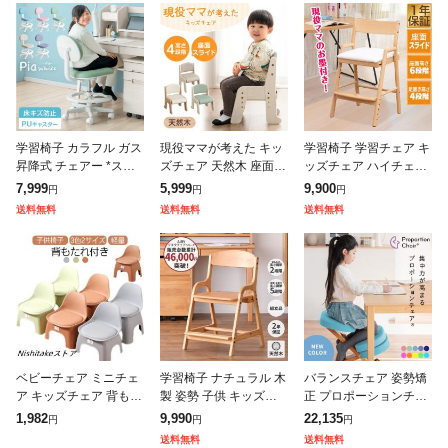
学習椅子 カラフル ガス
現役ママが考えた キッ
学習椅子 学習チェア キ
昇降式 チェアー *ステ
ズチェア 天然木 座面ス
ッズチェア ハイチェア
ップ* 学習チェア 学習
ライド 高さ調節 4段 ロ
チェア 椅子 イス 木製
7,999
5,999
9,900
円
円
円
イス 学習いす 学童椅子
ータイプ チェア キッズ
子供椅子 キッズ 子供
送料無料
送料無料
送料無料
キャスター 白 学習チェ
チェア デスクチェア 学
リビング学習 ダイニン
アー
習チェ
グ 食事
ベビーチェア ミニチェ
学習椅子 ナチュラル 木
バランスチェア 姿勢矯
ア キッズチェア 背もた
製 姿勢 子供 キッズチ
正 プロポーションチェ
れ付き ローチェア 豆イ
ェア ハイチェア 学習チ
ア 子供 補助クッション
1,982
9,990
22,135
円
円
円
ス 子ども用 子供用スツ
ェア ダイニングチェア
付き おしゃれ かわいい
送料無料
送料無料