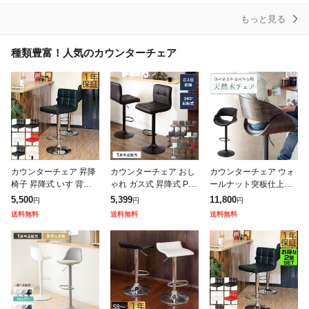
アー チェ
ニングチ
クッ
もっと見る
種類豊富！人気のカウンターチェア
カウンターチェア 昇降
カウンターチェア おし
カウンターチェア ウォ
椅子 昇降式 いす 背も
ゃれ ガス式 昇降式 PU
ールナット突板仕上げ
たれ付き 高さ調整 カウ
レザー 背もたれ付き 回
PUレザー座面 バーチェ
5,500
5,399
11,800
円
円
円
ンターチェアー バーチ
転 モダン 北欧 ヴィン
ア[150-SNCH039]
送料無料
送料無料
送料無料
ェア キッチンチェア カ
テージ カフェ バーチェ
ウンターキ
ア チェ