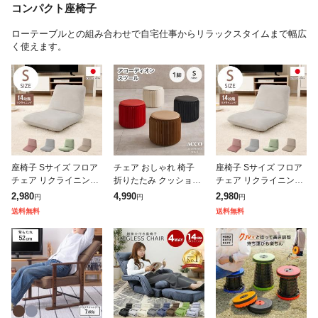
コンパクト座椅子
ローテーブルとの組み合わせで自宅仕事からリラックスタイムまで幅広
く使えます。
座椅子 Sサイズ フロア
チェア おしゃれ 椅子
座椅子 Sサイズ フロア
チェア リクライニング
折りたたみ クッション
チェア リクライニング
ベロア 和楽チェア 上品
アコーディオン椅子 ペ
ベロア 和楽チェア 上品
2,980
4,990
2,980
円
円
円
高級感 大人かわいい シ
ーパーチェア 紙製 丸型
高級感 大人かわいい シ
送料無料
送料無料
ンプル おしゃれ 北欧
折りたたみ椅子 1脚 単
ンプル おしゃれ 北欧
姫系
品 Sサ
姫系