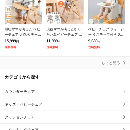
現役ママが考えた ベビ
現役ママが考えた折り
ベビーチェア フィージ
ーチェア 天然木 テーブ
たたみベビーチェア 天
ー R ステップ付き 6カ
ル 立ち上がり防止 5点
然木 テーブル 立ち上が
月〜3才頃 ( リッチェル
15,999
11,999
9,680
円
円
円
式ベルト 高さ調整 11段
り防止 5点式ベルト 高
ローチェア テーブル付
送料無料
送料無料
送料無料
階 座面スライド 足置き
さ調整 足置き クッショ
き 食事チェア ベビー用
クッシ
ン 付き ハイ
椅子
もっと見る
カテゴリから探す
カウンターチェア
キッズ・ベビーチェア
クッションチェア
スタッキングチェア