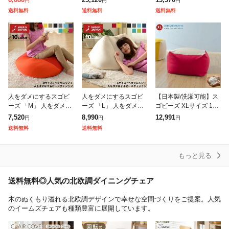
円
円
円
ソファー コーデュロイ
一人暮らし 新生活 おし
ックス くつろぎ ビーズ
送料無料
送料無料
送料無料
生地 子供用 ソファ 子
ゃれ お洒落 リラックス
ソファー 伸縮性 和室
供 ソファ ク
和室 リビ
リビング 一人
人をダメにするスゴビ
人をダメにするスゴビ
【日本製/洗濯可能】ス
ーズ 「M」 人をダメに
ーズ 「L」 人をダメに
ゴビーズ XLサイズ 10
するクッション リラッ
するクッション リラッ
色対応 クッション 大き
7,520
8,990
12,991
円
円
円
クス くつろぎ ビーズソ
クス くつろぎ ビーズソ
い 座椅子 ソファ 1人用
送料無料
送料無料
ファー 伸縮性 和室 リ
ファー 伸縮性 和室 リ
フロアソファ スツール
ビング 一人暮
ビング 一人暮
ロー
もっと見る
送料無料◎人気の北欧調ダイニングチェア
木のぬくもり溢れる北欧調デザインで幸せな空間づくりをご提案。人気
のイームズチェアも種類豊富に展開しています。