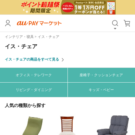
カテゴリ
すべて
インテリア・寝具
イス・チェア
価格
すべて
イス・チェア
支払い方法
すべて
イス・チェアの商品をすべて見る
その他の条件
オフィス・テレワーク
座椅子・クッションチェア
送料無料
タイムセール
リビング・ダイニング
キッズ・ベビー
Pontaパス特典対象すべて
ポイントUPセレクトのみ
サンキュー配送対象
レビューキャンペーン
人気の種類から探す
キーワード