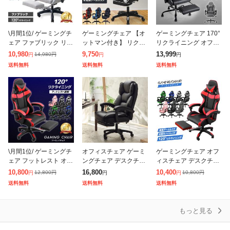
\月間1位/ ゲーミングチ
ゲーミングチェア 【オ
ゲーミングチェア 170°
ェア ファブリック リク
ットマン付き】 リクラ
リクライニング オフィ
ライニング おしゃれ イ
イニング ゲーミング チ
スチェア フットレスト
10,980
9,750
13,999
14,980
円
円
円
円
ス オフィスチェア オッ
ェア イス 寝れる メッ
搭載 バケットシート フ
送料無料
送料無料
送料無料
トマン 足置き付 足置き
シュ パソコンチェア デ
ットレスト ハイバック
チェ
スクチェア
椅子 オ
\月間1位/ ゲーミングチ
オフィスチェア ゲーミ
ゲーミングチェア オフ
ェア フットレスト オッ
ングチェア デスクチェ
ィスチェア デスクチェ
トマン 疲れにくい 腰痛
ア ポケットコイル搭載
ア オットマン リクライ
10,800
16,800
10,400
12,800
円
10,800
円
円
円
円
楽 リクライニング ゆっ
ゲーミング座椅子 リク
ニング レザー フットレ
送料無料
送料無料
送料無料
たり オフィスチェア ゲ
ライニングチェア 一人
スト パソコンチェア 椅
ーミ
掛け 社長椅子
子 疲れにく
もっと見る