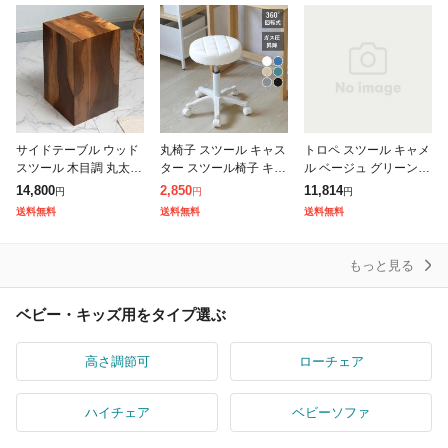
製丸
ージ
丸椅
サイドテーブル ウッド
丸椅子 スツール キャス
トロペ スツール キャメ
スツール 木目調 丸太
ター スツール椅子 キャ
ル ベージュ グリーン
天然木 椅子 腰掛け イ
スター付き 【41〜53c
オレンジ ダークブラウ
14,800
2,850
11,814
円
円
円
ス 机 スツール 玄関 花
m昇降式】 昇降式チェ
ン W48×D33×H42 スツ
送料無料
送料無料
送料無料
台 フラワースタンド プ
ア 作業椅子 回転椅子
ール 椅子 腰掛け 背も
ランター
丸イス
た
もっと見る
ベビー・キッズ用をタイプ選ぶ
高さ調節可
ローチェア
ハイチェア
ベビーソファ