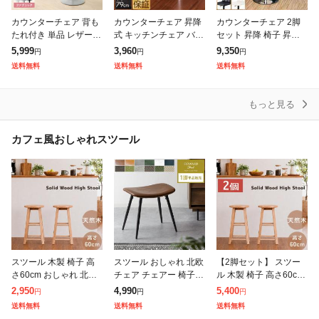
カウンターチェア 背も
カウンターチェア 昇降
カウンターチェア 2脚
たれ付き 単品 レザー
式 キッチンチェア バー
セット 昇降 椅子 昇降
ハイチェア PUレザー
チェア 椅子 昇降 いす
式 いす 背もたれ付き
5,999
3,960
9,350
円
円
円
コンパクト シンプル 座
肘掛け付き 高さ調整 カ
高さ調整 カウンターチ
送料無料
送料無料
送料無料
りやすい 省スペース カ
ウンターチェアー ダイ
ェアー バーチェア キッ
ウンターチ
ニングチェ
チンチェア
もっと見る
カフェ風おしゃれスツール
スツール 木製 椅子 高
スツール おしゃれ 北欧
【2脚セット】 スツー
さ60cm おしゃれ 北欧
チェア チェアー 椅子
ル 木製 椅子 高さ60cm
天然木 イス チェア カ
イス 玄関 ダイニング
おしゃれ 北欧 天然木
2,950
4,990
5,400
円
円
円
フェ ハイスツール ハイ
キッチン リビング 四角
イス チェア カフェ ハ
送料無料
送料無料
送料無料
チェア 丸椅子 木製 木
アンティーク ヴィンテ
イスツール ハイチェア