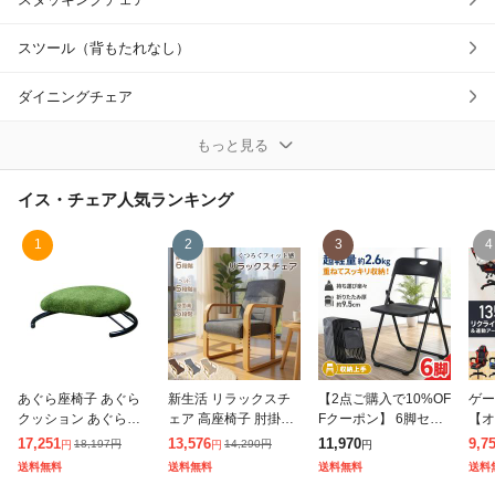
スツール（背もたれなし）
ダイニングチェア
パソコン・オフィスチェア
もっと見る
パーソナルチェア
イス・チェア
人気ランキング
リクライニングチェア
1
2
3
4
ロッキングチェア
座椅子
折りたたみチェア
あぐら座椅子 あぐら
新生活 リラックスチ
【2点ご購入で10%OF
ゲー
クッション あぐらチ
ェア 高座椅子 肘掛け
Fクーポン】 6脚セッ
【オ
アームチェア
ェア あぐら椅子 姿勢
肘付き 高さ調節 リク
ト 折りたたみチェア
リク
17,251
13,576
11,970
9,7
18,197
円
14,290
円
円
円
円
矯正 低い 椅子 腰痛 骨
ライニング 角度調節
パイプ椅子 折り畳み
ミン
送料無料
送料無料
送料無料
送料
盤矯正 座椅子 座イス
ヘッドレスト ヘッド
椅子 コンパクト 軽量
れる
その他イス・チェア