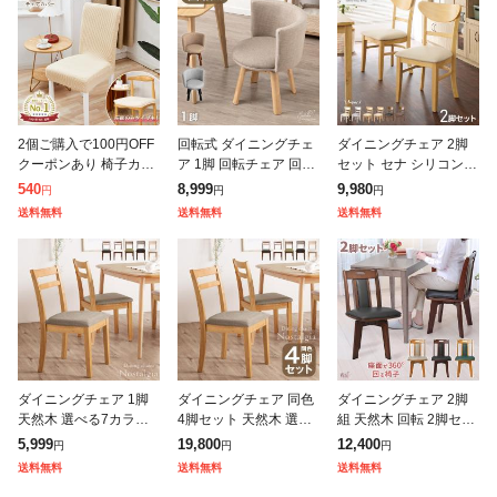
2個ご購入で100円OFF
回転式 ダイニングチェ
ダイニングチェア 2脚
クーポンあり 椅子カバ
ア 1脚 回転チェア 回転
セット セナ シリコンカ
ー 背もたれ 背もたれ付
ダイニングチェア 回転
バー付き 背もたれ 木製
540
8,999
9,980
円
円
円
き 座面カバー おしゃれ
式 回転 回転椅子 360度
イス チェア 天然木 お
送料無料
送料無料
送料無料
脚 生地 チェアカバー
チェア リビングチェア
しゃれ ダイニング チェ
オフィ
ダイ
ア チェ
ダイニングチェア 1脚
ダイニングチェア 同色
ダイニングチェア 2脚
天然木 選べる7カラー
4脚セット 天然木 選べ
組 天然木 回転 2脚セッ
ファブリック リビング
る7カラー ファブリッ
ト シンプル 回転椅子
5,999
19,800
12,400
円
円
円
チェア 木製 チェア イ
ク リビングチェア 木製
キッチン 椅子 チェアー
送料無料
送料無料
送料無料
ス 椅子 ダイニングチェ
チェア イス 椅子 ダイ
スツール 木製 木製椅子