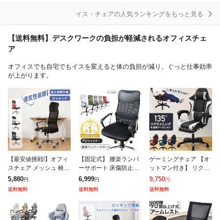
座いす 一人暮
ギア ハイバック 背
約2.6kg 完
ンチ
ア
イス・チェアの人気ランキングをもっと見る
【送料無料】デスクワークの負担が軽減されるオフィスチェ
ア
オフィスでも自宅でもイスを変えると体の負担が減り、ぐっと仕事効率
が上がります。
【最安値挑戦!】オフィ
【固定式】 腰楽ランバ
ゲーミングチェア 【オ
スチェア メッシュ 椅子
ーサポート 床傷防止PU
ットマン付き】 リクラ
チェア ロッキング デス
キャスター 肘付き メッ
イニング ゲーミング チ
5,880
6,999
9,750
円
円
円
クチェア アームレスト
シュ ハイバック コンパ
ェア イス 寝れる メッ
送料無料
送料無料
送料無料
付き 昇降 通気性 事務
クト デスクチェア オフ
シュ パソコンチェア デ
椅子 ワー
ィスチェア
スクチェア