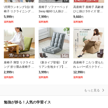
\月間ランキング1位/ 座
座椅子 ソファーベッド
高座椅子 座椅子 高齢者
椅子 リクライニング 全
3way 幅60 1人掛け コ
ひじ掛け Sサイズ 背も
面 低反発 14段ギア フ
ンパクト リクラニング
たれ 折りたたみ コンパ
5,999
7,999
9,660
円
円
円
ァブリック チェア リク
ソファ ベッド カウチソ
クト 厚さ14cm ふかふ
送料無料
送料無料
送料無料
ライニング座椅子 ダリ
ファ 一人用 ソファベッ
か 木製アーム 和室 ロ
アン生
ド
ーテ
座椅子 薄型 リクライニ
《新タイプ登場》【ダ
高座椅子 こたつ 背もた
ング 折り畳み座椅子 日
リアン生地タイプ】も
れ レバー式リクライニ
本製 コンパクト 座面
こもこ 座椅子 リクライ
ング 無段階 コイルスプ
2,999
3,999
12,990
円
円
円
薄い スリム 国産 一人
ニング 14段階 リクライ
リング 安楽椅子 腰痛
送料無料
送料無料
送料無料
用 こたつ用 座いす ミ
ニング座椅子 リクライ
体圧分散 高級感 おしゃ
ニ座椅子
ニングチェア リ
れ ポケッ
もっと見る
勉強が捗る！人気の学習イス