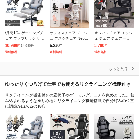
\月間1位/ ゲーミングチ
オフィスチェア メッシ
オフィスチェア メッシ
ェア ファブリック リク
ュ デスクチェア NeoFi
ュ チェア チェアー 椅
ライニング おしゃれ イ
no 人間工学 ハイバック
子 昇降 イス 学習椅子
10,980
6,230
5,780
14,980
円
円
円
円
ス オフィスチェア オッ
3D ヘッドレスト チェ
おしゃれ 勉強椅子 デス
送料無料
送料無料
送料無料
トマン 足置き付 足置き
ア 肘付き ロッキング機
クチェア オフィス ワー
チェ
能
クチェア
もっと見る
ゆったりくつろげて仕事でも使えるリクライニング機能付き
リクライニング機能付きの座椅子やゲーミングチェアを集めました。包
み込まれるような座り心地にリクライニング機能搭載で自分好みの位置
に調節が出来るのも◎