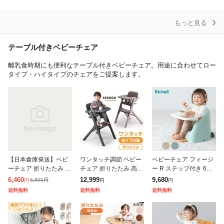
ール いす 家庭用 椅子
椅子 高さ調整 シンプル
姿勢が良くなる 椅子 子
子ども
コンパ
ども 高さ
もっと見る
テーブル付きベビーチェア
離乳食時期にも便利なテーブル付きベビーチェア。用途に合わせてロー
タイプ・ハイタイプのチェアをご提案します。
【日本倉庫発送】ベビ
ワンタッチ調節 ベビー
ベビーチェア フィージ
ーチェア 折りたたみ 離
チェア 折りたたみ 高さ
ー R ステップ付き 6カ
乳食 椅子 足置き ハイ
調整 7段階 テーブル付
月〜3才頃 ( リッチェル
6,460
12,999
9,680
6,800
円
円
円
円
チェア ローチェア ハイ
き 立ち上がり防止 ベル
ローチェア テーブル付
送料無料
送料無料
送料無料
ローチェア 高さ調節 椅
ト ハイチェア ベビーチ
き 食事チェア ベビー用
子 2way
ェアー ダ
椅子