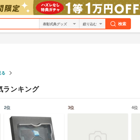
検索
絞り込む
見る
気ランキング
2
位
3
位
4
位