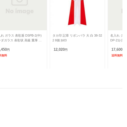
れ ガラス 表彰盾 DSPB-2(中)
タカ印 記章 リボンバラ 大 白 38-32
名入れ クリ
ダガラス 表彰状 高級 重厚 黒
2 8個 |b03
DP-21(小
長賞 社内表彰 取引先表彰 受賞記
表彰状 退職
,450
12,020
17,600
円
円
円
料無料
送料無料