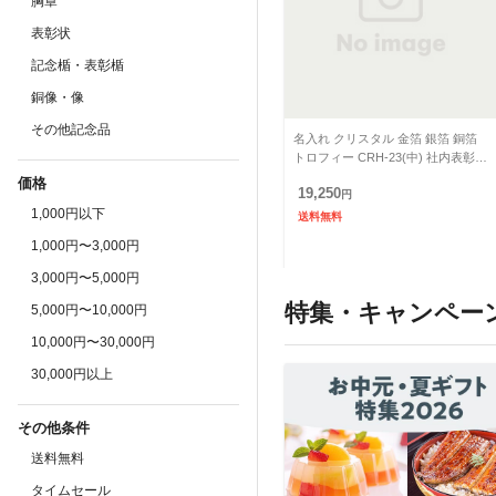
胸章
表彰状
記念楯・表彰楯
銅像・像
その他記念品
名入れ クリスタル 金箔 銀箔 銅箔
トロフィー CRH-23(中) 社内表彰
取引先表彰 周年記念 認定証 退職記
価格
19,250
念
円
1,000円以下
送料無料
1,000円〜3,000円
3,000円〜5,000円
特集・キャンペー
5,000円〜10,000円
10,000円〜30,000円
30,000円以上
その他条件
送料無料
タイムセール