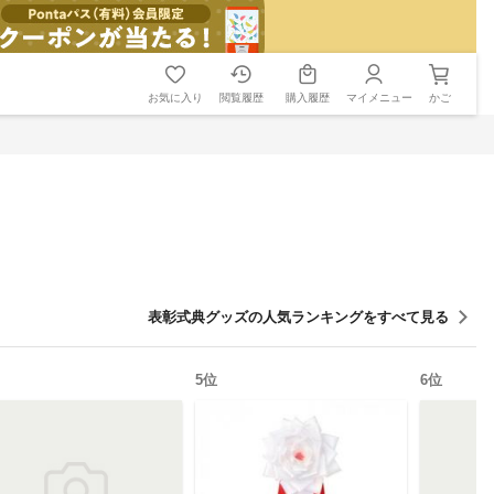
お気に入り
閲覧履歴
購入履歴
マイメニュー
かご
表彰式典グッズ
の人気ランキングをすべて見る
5
位
6
位