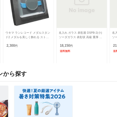
ウキマ ランレコード メダルスタン
名入れ ガラス 表彰盾 DSPB-2(小)
名入
ド2 メダルを美しく飾れる ストー
ソーダガラス 表彰状 高級 重厚 黒
ソー
ンブラック 黒 RR-0646 インテリア
社長賞 社内表彰 取引先表彰 受賞記
社
2,300
18,150
21
(代引不可)
円
念
円
念
送料無料
送
ンから探す