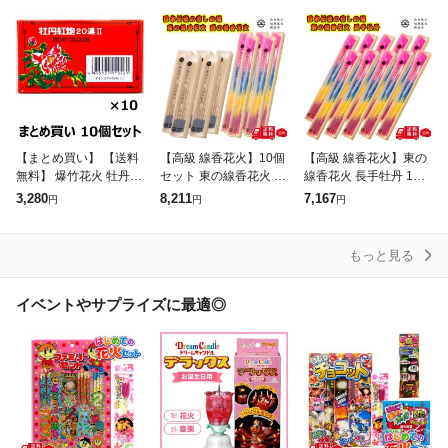
花火 まとめ買い 伝統
鳥獣退散 動物対策 害獣
付き> 手持ち 吹き出
ギフトお盆
対
【まとめ買い】 【送料
【高級 線香花火】10個
【高級 線香花火】東の
無料】 爆竹花火 牡丹紅
セット 東の線香花火 長
線香花火 長手牡丹 10個
炮II 20連 No.34322 10
手牡丹(5個) × 西の線香
セット 筒井時正玩具花
3,280
8,211
7,167
円
円
円
枚入り×10箱セット
花火 スボ手牡丹(5個)
火製造所 純国産 手持ち
筒井時正玩具花火製造
花火 まとめ買い 大量
所 純
伝統 ギフ
もっと見る
イベントやサプライズに最適◎