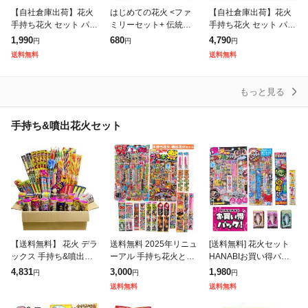
【自社倉庫出荷】花火
はじめての花火 <ファ
【自社倉庫出荷】花火
手持ち花火 セット パッ
ミリーセット+ 伝統線
手持ち花火 セット パッ
ケージ無し 130本 イン
香花火 -心-> お試し 少
ケージ無し 「価格・品
1,990
680
4,790
円
円
円
スタ 映え 花火 手持ち
量 ミニサイズ 手持ち花
質比較して下さい!」
送料無料
送料無料
高評価
火セット 安心 きれい
「楽しさと映えを意識
プレゼ
した花火セット」
もっと見る
手持ち&噴出花火セット
【送料無料】 花火 デラ
送料無料 2025年リニュ
[送料無料] 花火セット
ックス 手持ち&噴出花
ーアル 手持ち花火と噴
HANABIお買い得パッ
火セット 阿知波花火詰
出花火が入ったお楽し
ク! 手持ち花火50本+噴
4,831
3,000
1,980
円
円
円
め合わせ箱 手持ち花火
み花火セット
出花火3個セット
送料無料
送料無料
112本 噴出花火16本 縁
日 お祭り