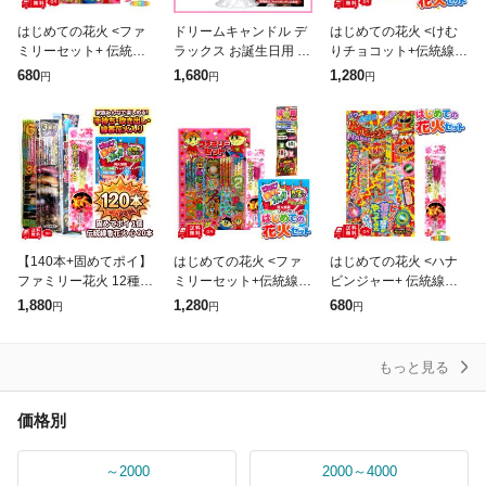
はじめての花火 <ファ
ドリームキャンドル デ
はじめての花火 <けむ
ミリーセット+ 伝統線
ラックス お誕生日用 サ
りチョコット+伝統線香
香花火 -心-> お試し 少
プライズ 花火 曲が流れ
花火 心+回転花火 変幻
680
1,680
1,280
円
円
円
量 ミニサイズ 手持ち花
る バースデーキャンド
輪>セット お試し ミニ
火セット 安心 きれい
ル 【 誕生日 プレゼン
サイズ 手持ち花火 安心
プレゼ
ト パーテ
きれい プ
【140本+固めてポイ】
はじめての花火 <ファ
はじめての花火 <ハナ
ファミリー花火 12種12
ミリーセット+伝統線香
ビンジャー+ 伝統線香
0本 + 伝統線香花火-心-
花火 心+回転花火 変幻
花火 -心->セット お試
1,880
1,280
680
円
円
円
20本 + 固めてポイセッ
輪>お試し ミニサイズ
し 少量 ミニサイズ 手
ト!FROGBOXオリジ
手持ち花火 安心 きれい
持ち花火セット 安心 き
プレゼント
れい プ
もっと見る
価格別
～2000
2000～4000