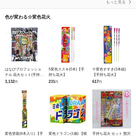
もっと見る
色が変わる☆変色花火
はなびプロフェッショ
5変色ススキ(5本)【手
十変色すすき(3本組)
ナル 花火セット(手持
持ち花火】
【手持ち花火】
ち・打ち上げ) スポーツ
3,132
231
617
円
円
円
外遊び用品 大人 変色線
香 地上回転花火 噴出花
火 飛び魚
変色登龍(6本入り) 【手
変色ドラゴン(1個) 【噴
手持ち花火 セット 贅沢