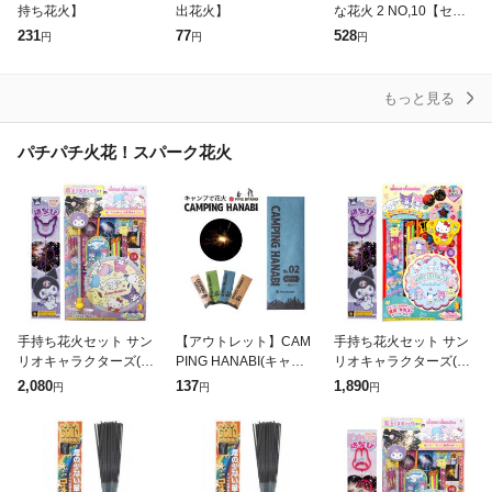
持ち花火】
出花火】
な花火 2 NO,10【セッ
ト花火】
231
77
528
円
円
円
もっと見る
パチパチ火花！スパーク花火
手持ち花火セット サン
【アウトレット】CAM
手持ち花火セット サン
リオキャラクターズ(魔
PING HANABI(キャン
リオキャラクターズ(魔
法のスティック付) + ク
ピング花火)No.02 スパ
法のメガネ付) + クロミ
2,080
137
1,890
円
円
円
ロミ(ワイヤースパーク
ークラー -8本入り- 葛
(ワイヤースパークラー)
ラー) | sanrio おもちゃ
城花火 静音 煙が少な
| sanrio おもちゃ