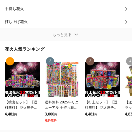
手持ち花火
除外ワード
打ち上げ花火
煙玉
もっと見る
爆竹
花火
人気ランキング
線香花火
1
2
3
4
その他花火
【噴出セット】 【送
送料無料 2025年リニ
【打上セット】 【送
【送
料無料】 花火屋チョ
ューアル 手持ち花火
料無料】 花火屋チョ
ラッ
イス!噴出花火セット
と噴出花火が入ったお
イス!打上花火セット
花火
4,481
3,000
4,481
4,8
円
円
円
30種30本!薬量300g!
楽しみ花火セット
20種20本!薬量150g!
火詰
送料無料
ボリューム満点お買い
ボリューム満点お買い
ち花
得セット
得セット
16