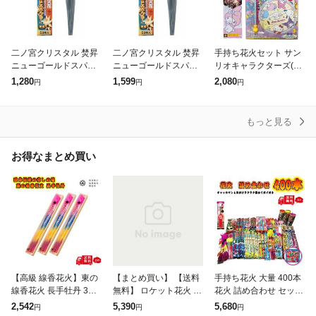
二ノ宮クリスタル 焚昇
二ノ宮クリスタル 焚昇
手持ち花火セット サン
ニューゴールドスパー
ニューゴールドスパー
リオキャラクターズ(魔
クラー花火 50本入 280
クラー花火 50本入 280
法のスティック付) + マ
1,280
1,599
2,080
円
円
円
080
080
イメロディ(ワイヤース
パークラー) | sanrio お
も
もっと見る
お得なまとめ買い
【高級 線香花火】東の
【まとめ買い】 【送料
手持ち花火 大量 400本
線香花火 長手牡丹 3個
無料】 ロケット花火 新
花火 詰め合わせ セット
セット 筒井時正玩具花
小月旅行 144本入り(12
< 虫よけロウソク +チャ
2,542
5,390
5,680
円
円
円
火製造所 純国産 手持ち
本入×12袋)×5箱セット
ッカマン + 固めてポイ