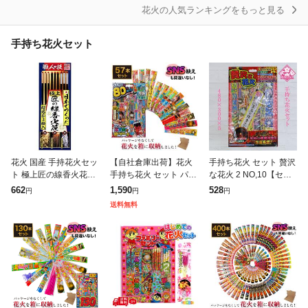
花火の人気ランキングをもっと見る
手持ち花火セット
花火 国産 手持花火セッ
【自社倉庫出荷】花火
手持ち花火 セット 贅沢
ト 極上匠の線香火花セ
手持ち花火 セット パッ
な花火 2 NO,10【セッ
ット
ケージ無し 80%煙カッ
ト花火】
662
1,590
528
円
円
円
ト インスタ 映え 花火
送料無料
手持ち 送料無料 高評価