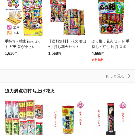
手持ち・噴出花火セッ
【送料無料】 花火 噴出
ぶっ飛 L 花火セット(手
ト FPR 音が小さい お
+手持ち花火セット 夏
持ち・打ち上げ) スポー
ウチ前にピッタリ フン
の思い出
ツ 外遊び用品 おもちゃ
1,630
1,568
4,668
円
円
円
テピック | 花火セット
ゲーム 夏 打上花火 噴
送料無料
HANABI 手持花火 はな
出花火 飛び魚
び お
もっと見る
迫力満点◎打ち上げ花火