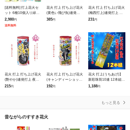
[送料無料] 打上花火セ
花火 打上 打ち上げ花火
花火 打上 打ち上げ花火
ット 6種10個入り緑や
(黄色い飛び魚)連発打上
(梅西打上)連発打上 夜
黄色 赤や白 大手花火メ
夜花火 打上花火
花火 打上花火
2,980
385
231
円
円
円
ーカーオンダの打ち上
送料無料
げセット
花火 打上 打ち上げ花火
花火 打上 打ち上げ花火
花火 打上(うちあげ)】
(艶やか)連発打上 夜花
(キャンディーショック)
新彩珠筒10連 12本組
火
連発打上 夜花火
乱玉花火 連発打上 夜花
215
192
1,188
円
円
円
火
もっと見る
昔ながらのすすき花火