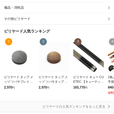
備品・消耗品
除外ワード
その他ビリヤード
ビリヤード
人気ランキング
1
2
3
4
ビリヤード タップ メ
ビリヤード タップ メ
ビリヤード キュー CU
2枚
ッヅ ツバサブレイク
ッヅ ツバサタップ 樹
ETEC 【キューテッ
手袋
タップ 樹脂系タップ
脂系タップ
ク】95-109 トゥルー
ーブ
2,970
2,970
165,770
840
円
円
円
ウッド シカモアメー
出し
送料
プル NW(True-Wood
止め
Sy
スト
ビリヤードの人気ランキングをもっと見る