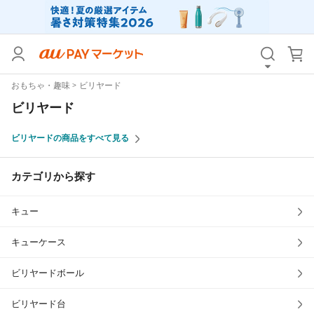
カテゴリ
すべて
おもちゃ・趣味
ビリヤード
価格
すべて
ビリヤード
支払い方法
すべて
ビリヤードの商品をすべて見る
その他の条件
カテゴリから探す
送料無料
タイムセール
キュー
Pontaパス特典対象すべて
ポイントUPセレクトのみ
サンキュー配送対象
レビューキャンペーン
キューケース
ビリヤードボール
キーワード
ビリヤード台