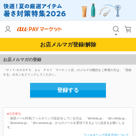
お店メルマガ登録/解除
お店メルマガの登録
「ＨＩＴ‐ＳＨＯＰＳ ａｕ ＰＡＹ マーケット店」のメルマガ購読をご希望の方は、「登録
する」ボタンをクリックしてください。
登録する
■注意事項
・迷惑メール対策(フィルタリング設定)をしている方は、「@mbdp.jp」「@x.mbdp.jp」
「@wowma.jp」「@x.wowma.jp」からのメールを受信できるように設定をお願いしま
す。
フィルタリング設定方法について