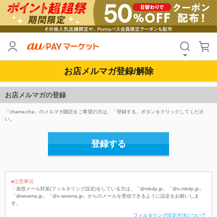
お店メルマガ登録/解除
お店メルマガの登録
「chama-cha」のメルマガ購読をご希望の方は、「登録する」ボタンをクリックしてくださ
い。
登録する
■注意事項
・迷惑メール対策(フィルタリング設定)をしている方は、「@mbdp.jp」「@x.mbdp.jp」
「@wowma.jp」「@x.wowma.jp」からのメールを受信できるように設定をお願いしま
す。
フィルタリング設定方法について