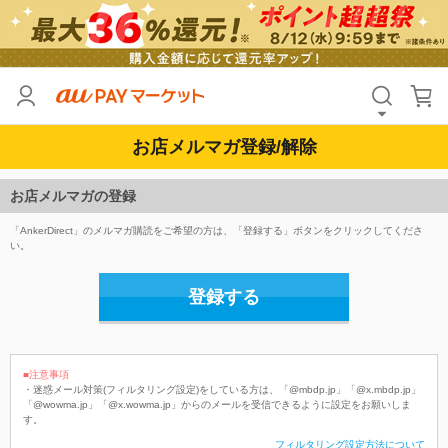
お店メルマガ登録/解除
お店メルマガの登録
「AnkerDirect」のメルマガ購読をご希望の方は、「登録する」ボタンをクリックしてくださ
い。
登録する
■注意事項
・迷惑メール対策(フィルタリング設定)をしている方は、「@mbdp.jp」「@x.mbdp.jp」
「@wowma.jp」「@x.wowma.jp」からのメールを受信できるように設定をお願いしま
す。
フィルタリング設定方法について