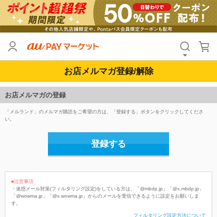
お店メルマガ登録/解除
お店メルマガの登録
「メルランド」のメルマガ購読をご希望の方は、「登録する」ボタンをクリックしてくださ
い。
登録する
■注意事項
・迷惑メール対策(フィルタリング設定)をしている方は、「@mbdp.jp」「@x.mbdp.jp」
「@wowma.jp」「@x.wowma.jp」からのメールを受信できるように設定をお願いしま
す。
フィルタリング設定方法について