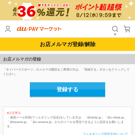
お店メルマガ登録/解除
お店メルマガの登録
「ネイバーズスポーツ」のメルマガ購読をご希望の方は、「登録する」ボタンをクリックして
ください。
登録する
■注意事項
・迷惑メール対策(フィルタリング設定)をしている方は、「@mbdp.jp」「@x.mbdp.jp」
「@wowma.jp」「@x.wowma.jp」からのメールを受信できるように設定をお願いしま
す。
フィルタリング設定方法について