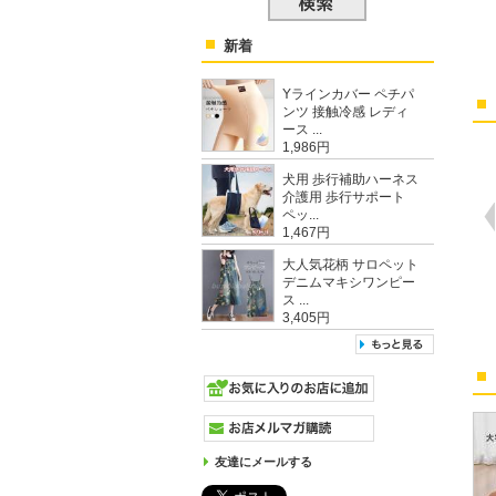
新着
Yラインカバー ペチパ
ンツ 接触冷感 レディ
ース ...
1,986円
犬用 歩行補助ハーネス
介護用 歩行サポート
ペッ...
1,467円
大人気花柄 サロペット
デニムマキシワンピー
ス ...
3,405円
友達にメールする