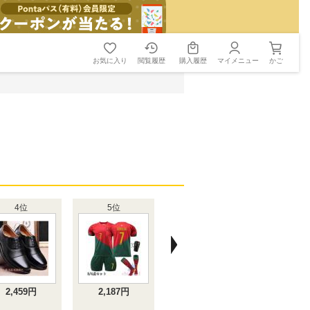
お気に入り
閲覧履歴
購入履歴
マイメニュー
かご
4位
5位
2,459円
2,187円