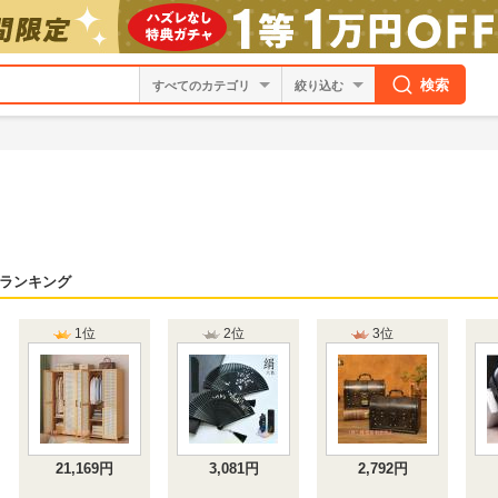
検索
絞り込む
ランキング
1位
2位
3位
21,169円
3,081円
2,792円