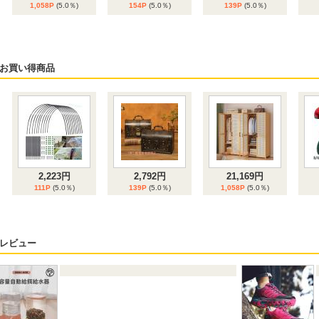
1,058P
(5.0％)
154P
(5.0％)
139P
(5.0％)
6位
7位
8位
お買い得商品
2,342円
2,223円
1,645円
117P
(5.0％)
111P
(5.0％)
82P
(5.0％)
2,223円
2,792円
21,169円
111P
(5.0％)
139P
(5.0％)
1,058P
(5.0％)
レビュー
2,207円
2,342円
3,081円
110P
(5.0％)
117P
(5.0％)
154P
(5.0％)