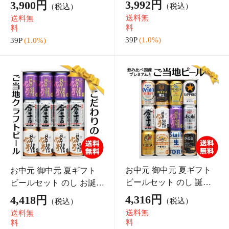
代 大谷 高田
谷 鷹勇飲み比
42P
(1.0%)
41P
(1.0%)
お中元 夏ギフト 【送料
お中元 夏ギフト 燻製道楽
無料】燻製道楽 ギフトセ
ギフトセットA マスター
ットB マスタード 醤油 塩
ド 醤油 燻製 オリジナル 2
6,224円
5,454円
（税込*）
（税込*）
燻製 オリジナル 3点 セッ
点 セット ギフト のし可
送料無
送料無
ト ギフト のし可 倉吉 燻
倉吉【送料無料】
料
料
製ギフトセ
62P
(1.0%)
54P
(1.0%)