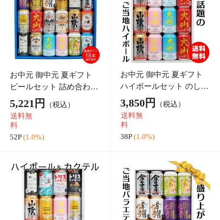
お中元 夏ギフト 2026 ハ
お中元 夏ギフト 2026 ハ
イボールと燻製おつまみ
イボールと燻製おつまみ
ほろ酔いセット ハイボー
ほろ酔いセット ハイボー
3,875円
3,974円
（税込）
（税込）
ル缶4本(大山2・山陰2) 燻
ル缶4本(大山・山陰・サ
送料無
送料無
製おつまみ2種(チーズ・
クラ・ミズナラ) 燻製お
料
料
ミックスナッ
つまみ2種(チー
38P
(1.0%)
39P
(1.0%)
お中元 夏ギフト 2026 ハ
お中元 夏ギフト 2026 ハ
イボール他と燻製おつま
イボール他と燻製おつま
み ほろ酔いセット ハイ
み ほろ酔いセット ハイボ
3,992円
3,900円
（税込）
（税込）
ボール缶3本(大山・サク
ール缶2本(大山・山陰) 梨
送料無
送料無
ラ・ミズナラ) 梨チュー
チューハイ2本 燻製おつ
料
料
ハイ1本 燻製おつ
まみ2種(チー
39P
(1.0%)
39P
(1.0%)