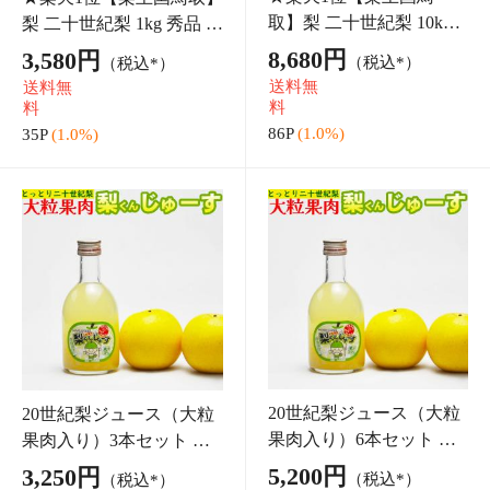
お中元 御中元 夏ギフト
お中元 御中元 夏ギフト
ハイボールセット のし
ビールセット 詰め合わせ
お誕生日 プレゼント お
350ml×18本 お誕生日 プ
3,850円
5,221円
（税込）
（税込）
祝い 国産 ご当地ハイボ
レゼント お祝い 国産ビー
送料無
送料無
ール 飲み比べ 詰め合わ
ル＆クラフトビール＆ご
料
料
せ 350ml×12本 お
当地ハイボー
38P
(1.0%)
52P
(1.0%)