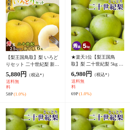
【梨王国鳥取】梨 二十世
★楽天1位【梨王国鳥取】
紀梨 2.5～3kg 秀品 鳥取
訳あり 二十世紀梨 5kg 自
県産 L 7玉前後入 贈答用
宅用 鳥取県産 16～18玉入
5,100円
4,780円
（税込*）
（税込*）
ギフト プレゼント フル
フルーツ 梨 なし 和梨 ナ
送料無
送料無
ーツ 梨 なし 和梨 ナシ 20
シ 20世紀梨 果物 くだも
料
料
世紀梨 果物
の【先行
51P
(1.0%)
47P
(1.0%)