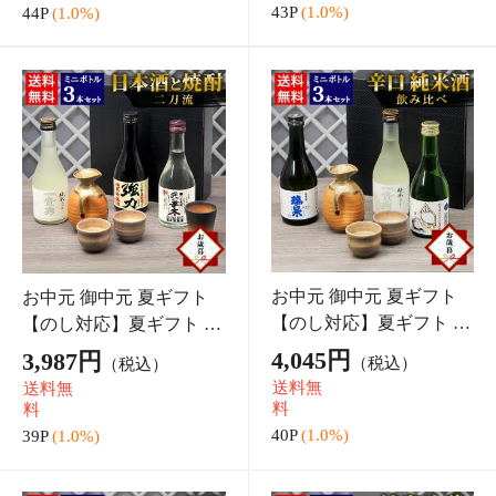
お中元 御中元 夏ギフト
お中元 夏ギフト 燻製道楽
【のし対応】夏ギフト 日
ギフトセットC マスター
本酒 飲み比べ セット 鳥
ド 醤油 燻製 各2点 オリジ
4,317円
7,762円
（税込）
（税込*）
取の地酒 ミニボトル 3本
ナル セット ギフト のし
送料無
送料無
セット 300ml 鳥取酒蔵 中
可 倉吉【送料無料】
料
料
川 千代 大谷
43P
(1.0%)
77P
(1.0%)