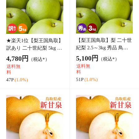
★楽天1位【梨王国鳥
★楽天1位【梨王国鳥取】
取】梨 新甘泉 1kg 秀品
梨 新甘泉 1kg 秀品 鳥取県
鳥取県産 L～2L 3～4玉入
産 L～2L 3～4玉入 贈答用
4,480円
4,480円
（税込*）
（税込*）
贈答用 ギフト プレゼン
ギフト プレゼント フルー
送料無
送料無
ト フルーツ 梨 なし 和梨
ツ 梨 なし 和梨 ナシ しん
料
料
ナシ しんかんせ
かんせ
44P
(1.0%)
44P
(1.0%)
★楽天1位【梨王国鳥
★楽天1位【梨王国鳥取】
取】梨 二十世紀梨 10kg
梨 二十世紀梨 1kg 秀品 鳥
秀品 鳥取県産 L 32玉前後
取県産 2L 4玉入 贈答用
8,680円
3,580円
（税込*）
（税込*）
入 贈答用 ギフト プレゼ
ギフト プレゼント フルー
送料無
送料無
ント フルーツ 梨 なし 和
ツ 梨 なし 和梨 ナシ 20世
料
料