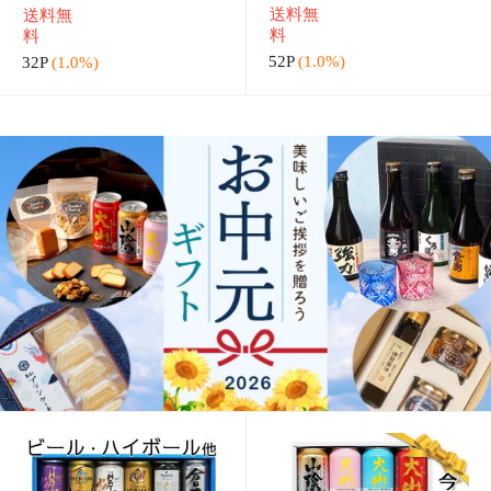
お中元 御中元 夏ギフト
お中元 御中元 夏ギフト
ビールセット のし お誕
ハイボールセット のし お
生日 プレゼント お祝い
誕生日 プレゼント お祝い
4,052円
3,728円
（税込）
（税込）
クラフトビール＆ハイボ
国産ハイボール&ご当地
送料無
送料無
ール＆チューハイ 飲み比
ハイボール他 飲み比べ 詰
料
料
べ 詰め合わせ
め合わせ 3
40P
(1.0%)
37P
(1.0%)