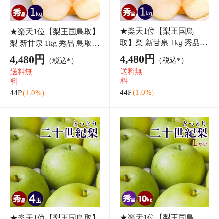
梨 ナシ 20世紀
紀梨 果
86P
(1.0%)
35P
(1.0%)
20世紀梨ジュース（大粒
20世紀梨ジュース（大粒
果肉入り）6本セット 果
果肉入り）3本セット 果
汁15% 鳥取 梨くんじゅー
汁15% 鳥取 梨くんじゅー
5,200円
3,250円
（税込*）
（税込*）
す 数量限定 山田農園 二
す 数量限定 山田農園 二
送料無
送料無
十世紀梨 ノンアルコール
十世紀梨 ノンアルコール
料
料
【送料無料】
【送料無料】
52P
(1.0%)
32P
(1.0%)