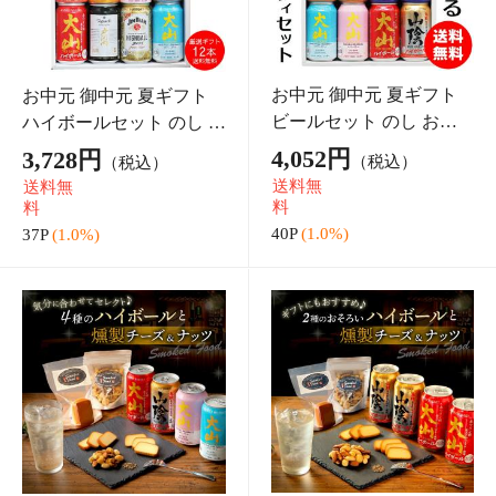
お中元 御中元 夏ギフト
お中元 御中元 夏ギフト
ビールセット のし 誕生
ビールセット のし お誕生
日 プレゼント お祝い 国
日 プレゼント お祝い ク
4,316円
4,418円
（税込）
（税込）
産ビール 飲み比べ 詰め
ラフトビール 飲み比べ 詰
送料無
送料無
合わせ 350ml×12本 お酒
め合わせ 350ml×12本 お
料
料
オリジナルアソ
酒 オリジナ
43P
(1.0%)
44P
(1.0%)