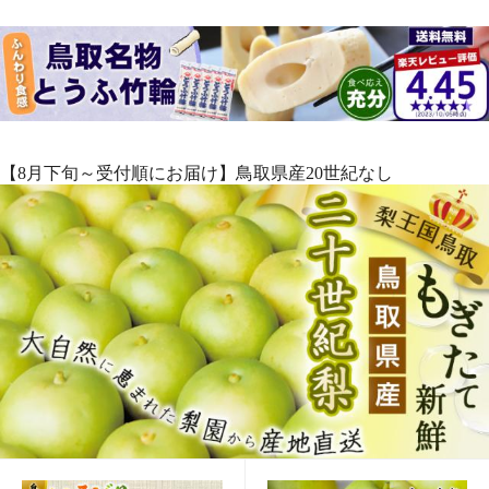
★楽天1位【梨王国鳥
【梨王国鳥取】梨 いろど
取】梨 二十世紀梨 5kg 秀
りセット 二十世紀梨 新甘
品 鳥取県産 L 16～18玉入
泉 各3玉入 秀品 鳥取県産
6,980円
5,880円
（税込*）
（税込*）
贈答用 ギフト プレゼン
大玉 贈答用 ギフト プレ
送料無
送料無
ト フルーツ 梨 なし 和梨
ゼント フルーツ 梨 なし
料
料
ナシ 20世紀梨
和梨 ナシ
69P
(1.0%)
58P
(1.0%)