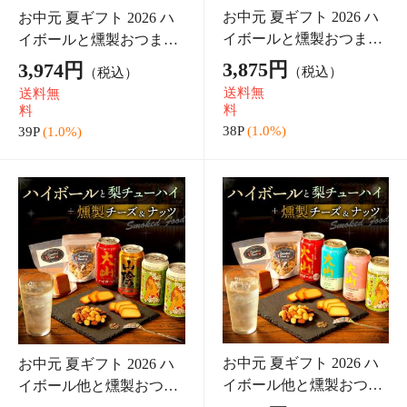
お中元 御中元 夏ギフト
お中元 御中元 夏ギフト
【のし対応】夏ギフト 日
【のし対応】夏ギフト 日
本酒 飲み比べ セット 鳥
本酒 焼酎 飲み比べ セッ
4,045円
3,987円
（税込）
（税込）
取の地酒 ミニボトル 3本
ト 鳥取の地酒 ミニボトル
送料無
送料無
セット 300ml 鳥取酒蔵 高
3本セット 300ml 鳥取酒蔵
料
料
田 稲田 大谷
中川 大谷
40P
(1.0%)
39P
(1.0%)
お中元 御中元 夏ギフト
お中元 御中元 夏ギフト
【のし対応】夏ギフト 日
【のし対応】夏ギフト 日
本酒 飲み比べ セット 鳥
本酒 飲み比べ セット 鳥
4,244円
4,141円
（税込）
（税込）
取の地酒 ミニボトル 3本
取の地酒 ミニボトル 3本
送料無
送料無
セット 300ml 鳥取酒蔵 千
セット 300ml 鳥取酒蔵 大
料
料