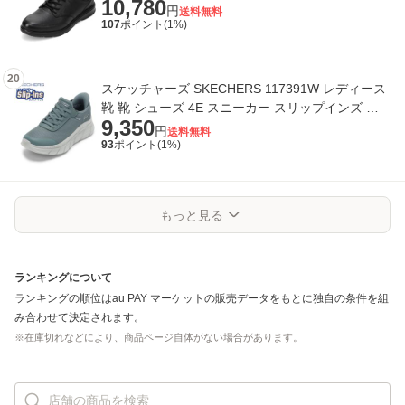
10,780
ットシューズ 手を使わずに履ける クッショ
円
送料無料
107
ポイント(
1
%)
20
スケッチャーズ SKECHERS 117391W レディース
靴 靴 シューズ 4E スニーカー スリップインズ ハ
9,350
ンズフリー クッション性 通気性 メッシュ
円
送料無料
93
ポイント(
1
%)
もっと見る
ランキングについて
ランキングの順位は
au PAY マーケット
の販売データをもとに独自の条件を組
み合わせて決定されます。
※在庫切れなどにより、商品ページ自体がない場合があります。