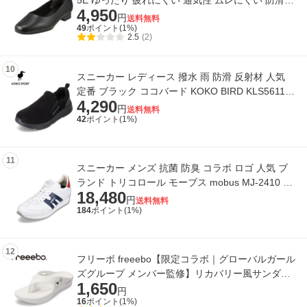
5E ゆったり 疲れにくい 通気性 ムレにくい 防滑
4,950
滑りにくい 抗菌 消臭 静音ヒール 静
円
送料無料
49
ポイント(
1
%)
2.5
(2)
10
スニーカー レディース 撥水 雨 防滑 反射材 人気
定番 ブラック ココバード KOKO BIRD KLS5611
4,290
靴 靴 シューズ 3E相当
円
送料無料
42
ポイント(
1
%)
11
スニーカー メンズ 抗菌 防臭 コラボ ロゴ 人気 ブ
ランド トリコロール モーブス mobus MJ-2410 メ
18,480
ンズ靴 靴 シューズ 2E相当
円
送料無料
184
ポイント(
1
%)
12
フリーボ freeebo【限定コラボ｜グローバルガール
ズグループ メンバー監修】リカバリー風サンダル
1,650
(ホワイト) KP2413YU レディース 50％O
円
16
ポイント(
1
%)