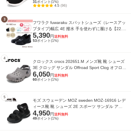
31
ポイント(
1
%)
4.5
(96)
3
フワラク fuwaraku スパットシューズ（レースアッ
プタイプ)幅広 4E 撥水 手を使わずに履ける【22.5
5,390
cm〜25.0cm】 (ブラック) FR-1802 レデ
円
送料無料
53
ポイント(
1
%)
4
クロックス crocs 202651.M メンズ靴 靴 シューズ
3E クロッグ サンダル Offroad Sport Clog オフロー
6,050
ド スポーツ クロッグ アウトドア
円
送料無料
60
ポイント(
1
%)
5
モズ スウェーデン MOZ sweden MOZ-16916 レデ
ィース靴 靴 シューズ 2E スポーツ サンダル アウ
4,950
トドア クッション性 面テープ 厚底 ボリ
円
送料無料
49
ポイント(
1
%)