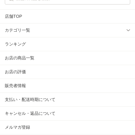
店舗TOP
カテゴリ一覧
レディースファッション
(
2,150
)
ランキング
メンズファッション
(
1,336
)
お店の商品一覧
キッズベビー・マタニティ
(
748
)
お店の評価
日用品・文房具・手芸用品
(
155
)
販売者情報
バッグ・財布・ファッション小物
(
21
)
支払い・配送時期について
インナー・ルームウェア
(
10
)
キャンセル・返品について
ダイエット・健康
(
5
)
メルマガ登録