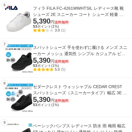
6
フィラ FILA FC-4261WWHTSIL レディース靴 靴
シューズ 2E スニーカー コート シューズ 軽量 厚
5,390
底 Aurelia ロゴ 刺繍 ローカットスニーカ
円
送料無料
53
ポイント(
1
%)
3.0
(1)
7
スパットシューズ 手を使わずに履ける メンズ スニ
ーカー メッシュ 通気性 シンプル カジュアル ビジ
5,390
ネス 快適 ムレにくい ローカット ス
円
送料無料
53
ポイント(
1
%)
5.0
(5)
8
セダークレスト ウォッシャブル CEDAR CREST
スパットシューズ（スニーカータイプ）幅広 3E 手
5,390
を使わずに履ける【24.5cm〜28.0cm】 (ブラ
円
送料無料
53
ポイント(
1
%)
9
ベーシックパンプス レディース 防水 雨 梅雨 幅広