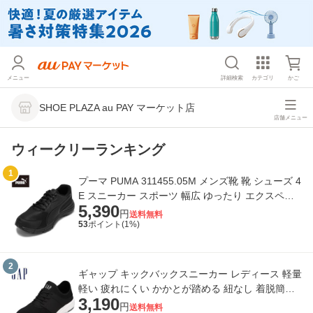
メニュー
詳細検索
カテゴリ
かご
SHOE PLAZA au PAY マーケット店
店舗メニュー
ウィークリーランキング
1
プーマ PUMA 311455.05M メンズ靴 靴 シューズ 4
E スニーカー スポーツ 幅広 ゆったり エクスペダ
5,390
イト ワイド NU 3 ローカットスニーカー
円
送料無料
53
ポイント(
1
%)
2
ギャップ キックバックスニーカー レディース 軽量
軽い 疲れにくい かかとが踏める 紐なし 着脱簡単
3,190
脱ぎ履きらくらく 普段使い 散歩 ウ
円
送料無料