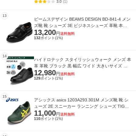
3.0
(1)
13
ビームスデザイン BEAMS DESIGN BD-841-4 メン
ズ靴 靴 シューズ 3E ビジネスシューズ 革靴 本革
13,200
防水 透湿 通勤 オフィス クッション性
円
送料無料
132
ポイント(
1
%)
14
ハイドロテック スタイリッシュウォーク メンズ 本
革 革靴 ブラック 黒 幅広 ワイド 大きいサイズ ウ
12,980
ォーキングシューズ 防水 軽い 軽量
円
送料無料
129
ポイント(
1
%)
15
アシックス asics 1203A293.301M メンズ靴 靴 シ
ューズ 2E スニーカー ランニング シューズ TIGER
11,000
RUNNER II シンプル ローカットスニー
円
送料無料
110
ポイント(
1
%)