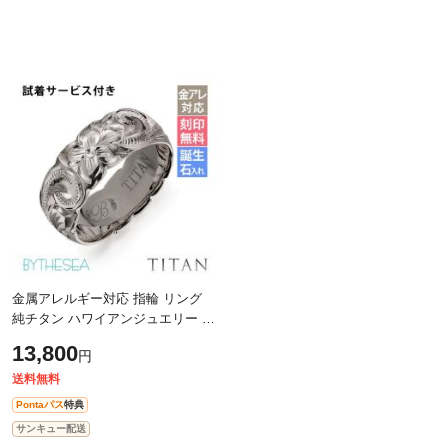
金属アレルギー対応 指輪 リング
純チタン ハワイアンジュエリー リ
ング 刻印 無料 誕生石入れ可 7号～
13,800
円
29号 太め 幅約7.5mm ギフト対応
可
送料無料
Pontaパス
特典
サンキュー配送