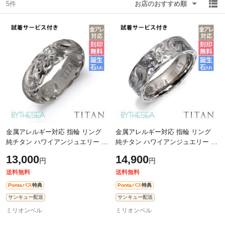
5件
お店のおすすめ順
除外ワード
除外ワード
金属アレルギー対応 指輪 リング
金属アレルギー対応 指輪 リング
純チタン ハワイアンジュエリー リ
純チタン ハワイアンジュエリー リ
ング 刻印 無料 誕生石入れ可 7号～
ング 刻印 無料 誕生石入れ可 7号～
13,000
14,900
円
円
29号 太め 幅約5.5mm ギフト対応
29号 太め 幅約6mm ギフト対応可
可
送料無料
送料無料
Pontaパス
特典
Pontaパス
特典
サンキュー配送
サンキュー配送
ミリオンベル
ミリオンベル