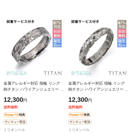
金属アレルギー対応 指輪 リング
金属アレルギー対応 指輪 リング
純チタン ハワイアンジュエリー リ
純チタン ハワイアンジュエリー リ
ング 刻印 無料 誕生石入れ可 7号～
ング 刻印 無料 誕生石入れ可 1号～
12,300
12,300
円
円
29号 幅約4mm ギフト対応可 大き
29号 幅約3.5mm ギフト対応可 ピ
い
ン
送料無料
送料無料
Pontaパス
特典
Pontaパス
特典
サンキュー配送
サンキュー配送
ミリオンベル
ミリオンベル