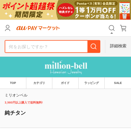
リセット
カテゴリ
カテゴリ
すべて
すべて
価格
価格
すべて
すべて
詳細検索
支払い方法
支払い方法
すべて
すべて
その他の条件
その他の条件
送料無料
送料無料
タイムセール
タイムセール
TOP
カテゴリ
ガイド
ラッピング
SALE
Pontaパス特典対象すべて
Pontaパス特典対象すべて
ポイントUPセレクトのみ
ポイントUPセレクトのみ
ミリオンベル
3,980円以上購入で送料無料!
サンキュー配送対象
サンキュー配送対象
レビューキャンペーン
レビューキャンペーン
純チタン
キーワード
キーワード