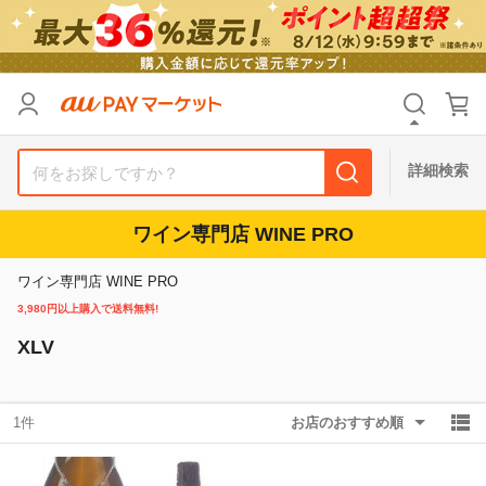
リセット
カテゴリ
カテゴリ
すべて
すべて
価格
価格
すべて
すべて
詳細検索
支払い方法
支払い方法
すべて
すべて
ワイン専門店 WINE PRO
その他の条件
その他の条件
ワイン専門店 WINE PRO
送料無料
送料無料
タイムセール
タイムセール
3,980円以上購入で送料無料!
XLV
Pontaパス特典対象すべて
Pontaパス特典対象すべて
ポイントUPセレクトのみ
ポイントUPセレクトのみ
サンキュー配送対象
サンキュー配送対象
レビューキャンペーン
レビューキャンペーン
1件
お店のおすすめ順
キーワード
キーワード