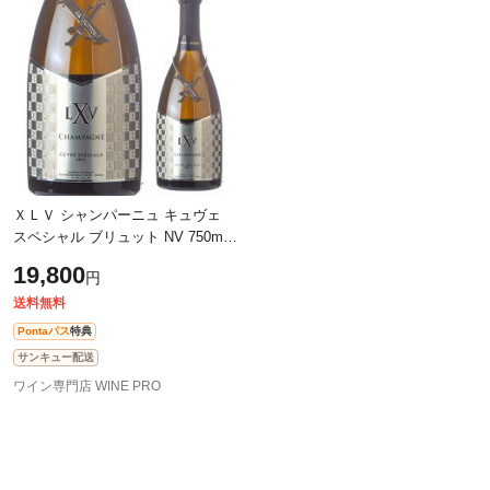
除外ワード
除外ワード
ＸＬＶ シャンパーニュ キュヴェ
スペシャル ブリュット NV 750ml
正規品 辛口 浜運
19,800
円
送料無料
Pontaパス
特典
サンキュー配送
ワイン専門店 WINE PRO