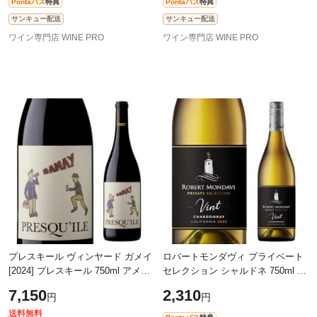
Pontaパス
特典
Pontaパス
特典
サンキュー配送
サンキュー配送
ワイン専門店 WINE PRO
ワイン専門店 WINE PRO
プレスキール ヴィンヤード ガメイ
ロバートモンダヴィ プライベート
[2024] プレスキール 750ml アメリ
セレクション シャルドネ 750ml 白
カ サンタ バーバラ 辛口 赤ワイン
ワイン 辛口 アメリカ カリフォル
7,150
2,310
円
円
浜運
ニア 長S
送料無料