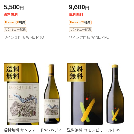
ォルニア ナパ 辛口 白ワイン 長S
[2024] 750ml 赤ワイン アメリカ カ
5,500
9,680
円
円
リフォルニア 浜運
送料無料
送料無料
Pontaパス
特典
Pontaパス
特典
サンキュー配送
サンキュー配送
ワイン専門店 WINE PRO
ワイン専門店 WINE PRO
送料無料 サンフォード&ベネディ
送料無料 コモレビ シャルドネ