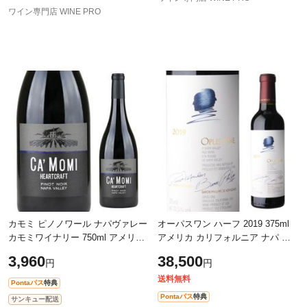
ワイン専門店 WINE PRO
カモミ ピノノワール ナパヴァレー
オーパスワン ハーフ 2019 375ml
カモミワイナリー 750ml アメリカ
アメリカ カリフォルニア ナパ 辛
カリフォルニア 辛口 赤 ワイン 赤
口 ギフト プレゼント 赤ワイン 虎
3,960
38,500
円
円
ワイン 長S
送料無料
Pontaパス
特典
Pontaパス
特典
サンキュー配送