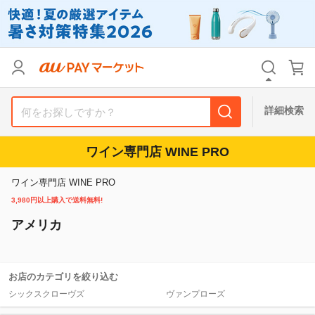
リセット
カテゴリ
カテゴリ
すべて
すべて
価格
価格
すべて
すべて
詳細検索
支払い方法
支払い方法
すべて
すべて
ワイン専門店 WINE PRO
その他の条件
その他の条件
ワイン専門店 WINE PRO
送料無料
送料無料
タイムセール
タイムセール
3,980円以上購入で送料無料!
アメリカ
Pontaパス特典対象すべて
Pontaパス特典対象すべて
ポイントUPセレクトのみ
ポイントUPセレクトのみ
サンキュー配送対象
サンキュー配送対象
レビューキャンペーン
レビューキャンペーン
お店のカテゴリを絞り込む
シックスクローヴズ
ヴァンプローズ
キーワード
キーワード