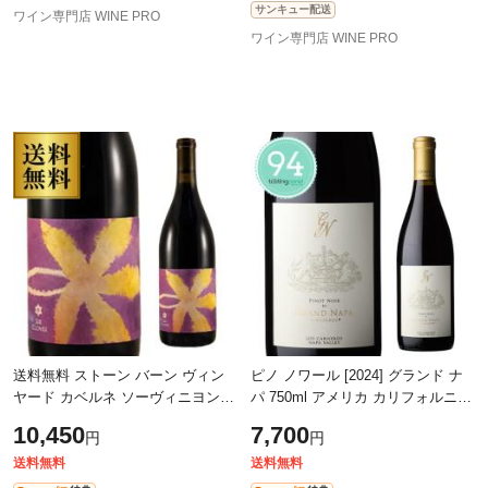
サンキュー配送
ワイン専門店 WINE PRO
ワイン専門店 WINE PRO
送料無料 ストーン バーン ヴィン
ピノ ノワール [2024] グランド ナ
ヤード カベルネ ソーヴィニヨン
パ 750ml アメリカ カリフォルニア
[2024] シックス クローヴズ 750ml
ナパ ロス カーネロス 辛口 赤ワイ
10,450
7,700
円
円
ソノマ 辛口 赤ワイン 長S
ン 長S
送料無料
送料無料