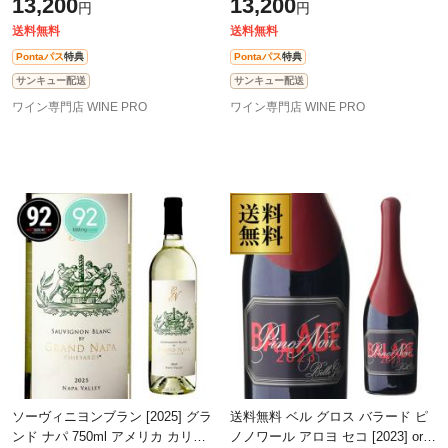
13,200
13,200
円
円
運 予約 2026/8/10以降発送予定
シーノ 辛口 赤ワイン 長S
送料無料
送料無料
Pontaパス
特典
Pontaパス
特典
サンキュー配送
サンキュー配送
ワイン専門店 WINE PRO
ワイン専門店 WINE PRO
ソーヴィニヨンブラン [2025] グラ
送料無料 ベル グロス バラード ピ
ンド ナパ 750ml アメリカ カリフ
ノノワール アロヨ セコ [2023] or