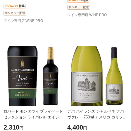
Pontaパス
特典
Pontaパス
特典
サンキュー配送
サンキュー配送
ワイン専門店 WINE PRO
ワイン専門店 WINE PRO
ロバート モンダヴィ プライベート
ナパ ハイランズ シャルドネ ナパ
セレクション ライバレル エイジド
ヴァレー 750ml アメリカ カリフォ
レッドブレンド 750ml 赤ワイン 辛
ルニア ナパ 辛口 ギフト 白ワイン
2,310
4,400
円
円
口 アメリカ 浜運A
浜運