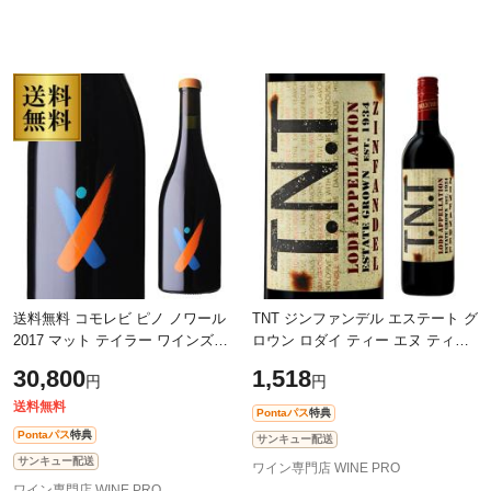
送料無料 コモレビ ピノ ノワール
TNT ジンファンデル エステート グ
2017 マット テイラー ワインズ
ロウン ロダイ ティー エヌ ティー
750ml アメリカ ソノマ 赤ワイン
750ml カリフォルニア 赤ワイン 浜
30,800
1,518
円
円
辛口 浜運
運
送料無料
Pontaパス
特典
Pontaパス
特典
サンキュー配送
サンキュー配送
ワイン専門店 WINE PRO
ワイン専門店 WINE PRO