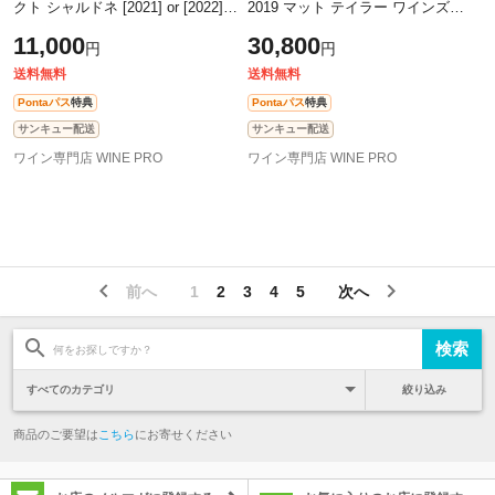
クト シャルドネ [2021] or [2022]
2019 マット テイラー ワインズ
プレスキール 750ml アメリカ サン
750ml アメリカ ソノマ 白ワイン
11,000
30,800
円
円
タ バーバラ 辛口 白ワイン 浜運
辛口 浜運
送料無料
送料無料
Pontaパス
特典
Pontaパス
特典
サンキュー配送
サンキュー配送
ワイン専門店 WINE PRO
ワイン専門店 WINE PRO
前へ
1
2
3
4
5
次へ
絞り込み
商品のご要望は
こちら
にお寄せください