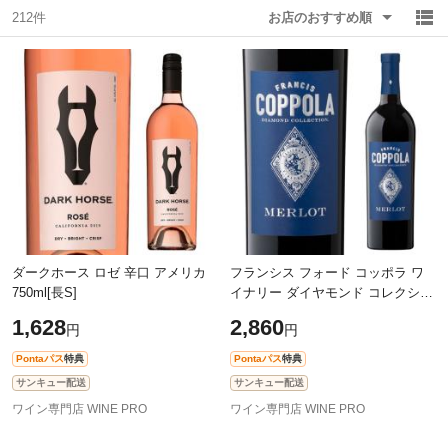
212件
お店のおすすめ順
除外ワード
除外ワード
ダークホース ロゼ 辛口 アメリカ
フランシス フォード コッポラ ワ
750ml[長S]
イナリー ダイヤモンド コレクショ
ン メルロ [2022] 750ml アメリカ
1,628
2,860
円
円
赤ワイン 浜運
Pontaパス
特典
Pontaパス
特典
サンキュー配送
サンキュー配送
ワイン専門店 WINE PRO
ワイン専門店 WINE PRO