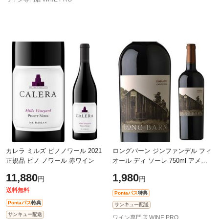
カレラ ミルズ ピノノワール 2021
ロングバーン ジンファンデル フィ
正規品 ピノ ノワール 赤ワイン
オール ディ ソーレ 750ml アメリ
カ カリフォルニア 赤 辛口 浜運
11,880
1,980
円
円
送料無料
Pontaパス
特典
Pontaパス
特典
サンキュー配送
サンキュー配送
ワイン専門店 WINE PRO