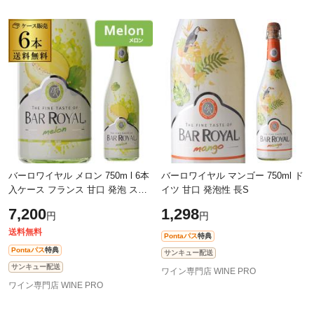
バーロワイヤル メロン 750m l 6本
バーロワイヤル マンゴー 750ml ド
入ケース フランス 甘口 発泡 スパ
イツ 甘口 発泡性 長S
ークリングワイン 長S
7,200
1,298
円
円
送料無料
Pontaパス
特典
Pontaパス
特典
サンキュー配送
サンキュー配送
ワイン専門店 WINE PRO
ワイン専門店 WINE PRO