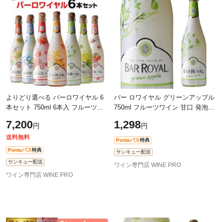
除外ワード
除外ワード
よりどり選べる バーロワイヤル 6
バー ロワイヤル グリーンアップル
本セット 750ml 6本入 フルーツワ
750ml フルーツワイン 甘口 発泡性
イン カフェ・ド・パリ スパークリ
3.9% スパークリングワイン 長S
7,200
1,298
円
円
ング 甘口 長S
送料無料
Pontaパス
特典
Pontaパス
特典
サンキュー配送
サンキュー配送
ワイン専門店 WINE PRO
ワイン専門店 WINE PRO