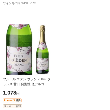
ワイン専門店 WINE PRO
フルール エデン ブラン 750ml フ
ランス 甘口 発泡性 低アルコール
オリシャン 長S
1,078
円
Pontaパス
特典
サンキュー配送