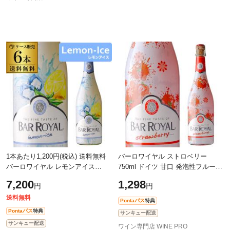
1本あたり1,200円(税込) 送料無料
バーロワイヤル ストロベリー
バーロワイヤル レモンアイス
750ml ドイツ 甘口 発泡性フルーツ
750m l 6本入ケース ドイツ 長S
ワイン スパークリングワイン 長S
7,200
1,298
円
円
送料無料
Pontaパス
特典
Pontaパス
特典
サンキュー配送
サンキュー配送
ワイン専門店 WINE PRO