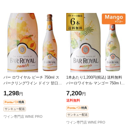
バー ロワイヤル ピーチ 750ml ス
1本あたり1,200円(税込) 送料無料
パークリングワイン ドイツ 甘口
バーロワイヤル マンゴー 750m l 6
発泡性フルーツワイン 長S
本入ケース ドイツ 甘口 発泡性 長
1,298
7,200
円
円
S
送料無料
Pontaパス
特典
Pontaパス
特典
サンキュー配送
サンキュー配送
ワイン専門店 WINE PRO
ワイン専門店 WINE PRO