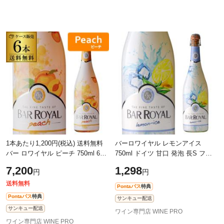
1本あたり1,200円(税込) 送料無料
バーロワイヤル レモンアイス
バー ロワイヤル ピーチ 750ml 6本
750ml ドイツ 甘口 発泡 長S フル
入ケース ドイツ 甘口 発泡性 長S
ーツワイン スパークリングワイン
7,200
1,298
円
円
送料無料
Pontaパス
特典
Pontaパス
特典
サンキュー配送
サンキュー配送
ワイン専門店 WINE PRO
ワイン専門店 WINE PRO