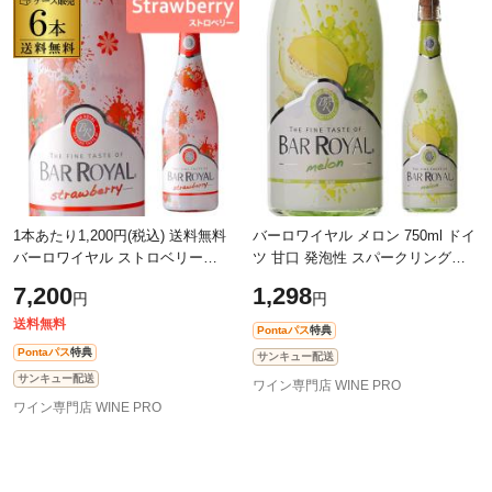
1本あたり1,200円(税込) 送料無料
バーロワイヤル メロン 750ml ドイ
バーロワイヤル ストロベリー
ツ 甘口 発泡性 スパークリングワ
750m l 6本入ケース ドイツ 甘口 発
イン 長S
7,200
1,298
円
円
泡性フルーツワイン 長S
送料無料
Pontaパス
特典
Pontaパス
特典
サンキュー配送
サンキュー配送
ワイン専門店 WINE PRO
ワイン専門店 WINE PRO