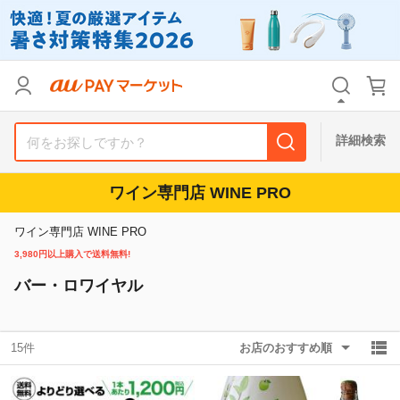
リセット
カテゴリ
カテゴリ
すべて
すべて
価格
価格
すべて
すべて
詳細検索
支払い方法
支払い方法
すべて
すべて
ワイン専門店 WINE PRO
その他の条件
その他の条件
ワイン専門店 WINE PRO
送料無料
送料無料
タイムセール
タイムセール
3,980円以上購入で送料無料!
バー・ロワイヤル
Pontaパス特典対象すべて
Pontaパス特典対象すべて
ポイントUPセレクトのみ
ポイントUPセレクトのみ
サンキュー配送対象
サンキュー配送対象
レビューキャンペーン
レビューキャンペーン
15件
お店のおすすめ順
キーワード
キーワード