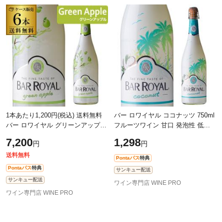
1本あたり1,200円(税込) 送料無料
バー ロワイヤル ココナッツ 750ml
バー ロワイヤル グリーンアップル
フルーツワイン 甘口 発泡性 低ア
6本入 ケース 750ml フルーツ 甘口
ルコール 3.9% スパークリングワ
7,200
1,298
円
円
発泡性 長S
イン 長S
送料無料
Pontaパス
特典
Pontaパス
特典
サンキュー配送
サンキュー配送
ワイン専門店 WINE PRO
ワイン専門店 WINE PRO