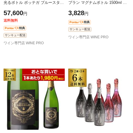
光るボトル ボッテガ ブルースター
ブラン マグナムボトル 1500ml シ
LEDライト付 正規品 750ml 12本入
ャンパン製法 スパークリングワイ
57,600
3,828
円
円
ン 辛口 泡 長S 母の日 父の日
送料無料
Pontaパス
特典
Pontaパス
特典
サンキュー配送
サンキュー配送
ワイン専門店 WINE PRO
ワイン専門店 WINE PRO