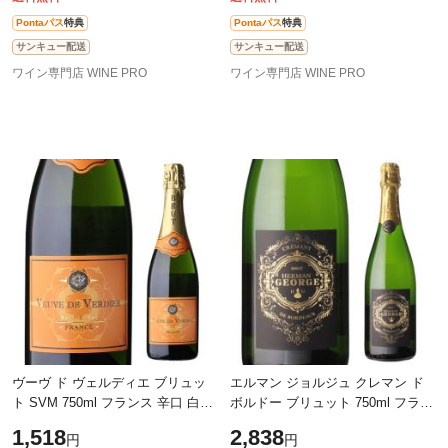
Pontaパス
特典
Pontaパス
特典
サンキュー配送
サンキュー配送
ワイン専門店 WINE PRO
ワイン専門店 WINE PRO
ヴーヴ ド ヴェルディエ ブリュッ
エルマン ジョルジュ クレマン ド
ト SVM 750ml フランス 辛口 白泡
ボルドー ブリュット 750ml フラン
スパークリング 長S
ス ボルドー スパークリングワイン
1,518
2,838
円
円
浜運