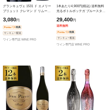
グランキュヴェ 1531 ド エメリー
1本あたり4,900円(税込) 送料無料
ブリュット クレマン ド リムー
光るボトルボッテガ ブルースター
750ml 辛口 シャンパン製法 スパー
LEDライト付 正規品 750ml 6本入
3,080
29,400
円
円
クリング 浜運
送料無料
Pontaパス
特典
Pontaパス
特典
サンキュー配送
サンキュー配送
ワイン専門店 WINE PRO
ワイン専門店 WINE PRO