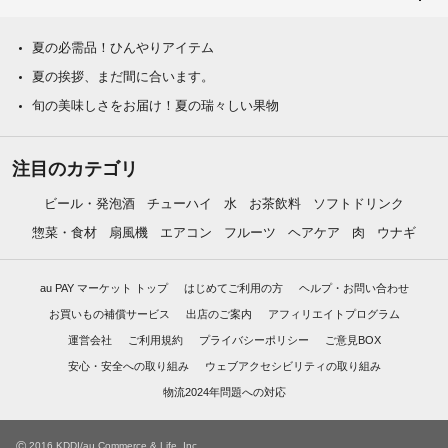
夏の必需品！ひんやりアイテム
夏の挨拶、まだ間に合います。
旬の美味しさをお届け！夏の瑞々しい果物
注目のカテゴリ
ビール・発泡酒
チューハイ
水
お茶飲料
ソフトドリンク
惣菜・食材
扇風機
エアコン
フルーツ
ヘアケア
肉
ウナギ
au PAY マーケット トップ
はじめてご利用の方
ヘルプ・お問い合わせ
お買いもの補償サービス
出店のご案内
アフィリエイトプログラム
運営会社
ご利用規約
プライバシーポリシー
ご意見BOX
安心・安全への取り組み
ウェブアクセシビリティの取り組み
物流2024年問題への対応
©
2016 KDDI/au Commerce & Life, Inc.