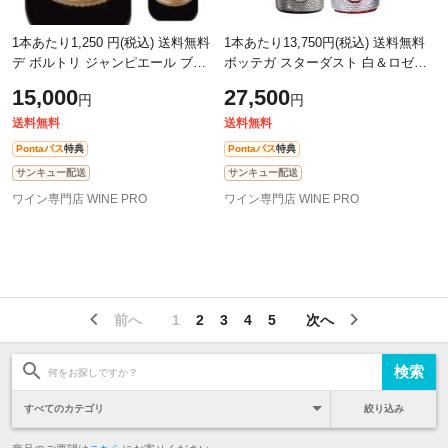
1本あたり1,250 円(税込) 送料無料
1本あたり13,750円(税込) 送料無料
デ ボルトリ ジャンピエール ブリ
ボッテガ スターダスト 白＆ロゼ 2
ュット 750ml 12本入 オーストラリ
本セット 正規品 BOX付 750ml
15,000
27,500
円
円
ア 白泡 スパークリング 長S
送料無料
送料無料
Pontaパス
特典
Pontaパス
特典
サンキュー配送
サンキュー配送
ワイン専門店 WINE PRO
ワイン専門店 WINE PRO
前へ
1
2
3
4
5
次へ
絞り込み