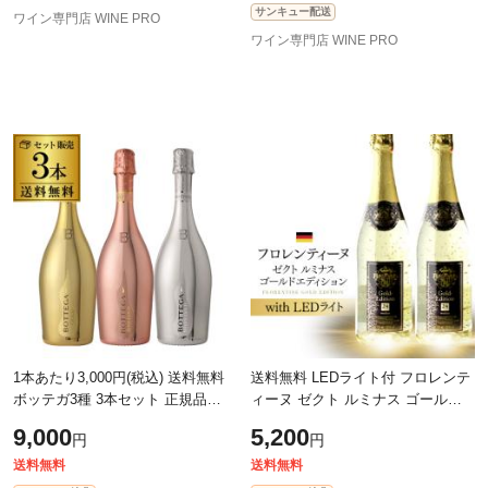
サンキュー配送
ワイン専門店 WINE PRO
ワイン専門店 WINE PRO
1本あたり3,000円(税込) 送料無料
送料無料 LEDライト付 フロレンテ
ボッテガ3種 3本セット 正規品
ィーヌ ゼクト ルミナス ゴールド
750ml 3本入ゴールド ロゼ プラチ
エディション 2本セット 750ml 長S
9,000
5,200
円
円
ナ
送料無料
送料無料