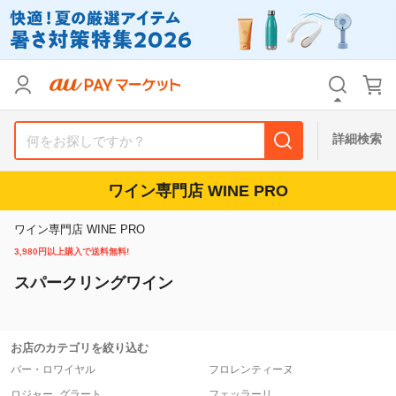
リセット
カテゴリ
カテゴリ
すべて
すべて
価格
価格
すべて
すべて
詳細検索
支払い方法
支払い方法
すべて
すべて
ワイン専門店 WINE PRO
その他の条件
その他の条件
ワイン専門店 WINE PRO
送料無料
送料無料
タイムセール
タイムセール
3,980円以上購入で送料無料!
スパークリングワイン
Pontaパス特典対象すべて
Pontaパス特典対象すべて
ポイントUPセレクトのみ
ポイントUPセレクトのみ
サンキュー配送対象
サンキュー配送対象
レビューキャンペーン
レビューキャンペーン
お店のカテゴリを絞り込む
バー・ロワイヤル
フロレンティーヌ
キーワード
キーワード
ロジャー_グラート
フェッラーリ