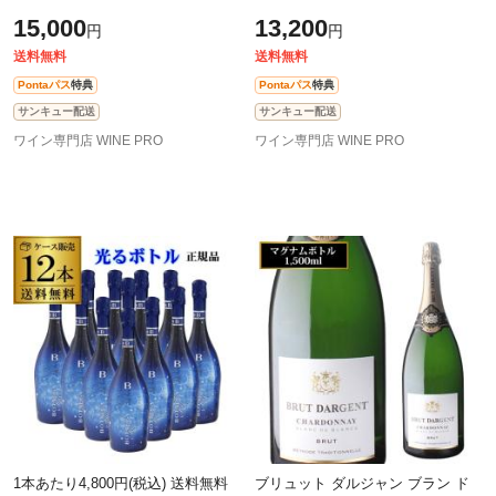
泡 750ml 12本入 オーストラリア
ト SVM 750ml 12本 フランス スパ
15,000
13,200
円
円
ロゼ スパークリング 長S
ークリング ケース 長S
送料無料
送料無料
Pontaパス
特典
Pontaパス
特典
サンキュー配送
サンキュー配送
ワイン専門店 WINE PRO
ワイン専門店 WINE PRO
1本あたり4,800円(税込) 送料無料
ブリュット ダルジャン ブラン ド