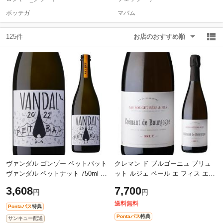
ボッテガ
マバム
除外ワード
除外ワード
125件
お店のおすすめ順
ヴァンダル ゴンゾー ペットバット
クレマン ド ブルゴーニュ ブリュ
ヴァンダル ペットナット 750ml ニ
ット ルジェ ペール エ フィス エマ
ュージーランド マールボロ 白泡
ニュエル ルジェ 750ml フランス
3,608
7,700
円
円
辛口 浜運
ブルゴーニュ 白泡 虎姫
送料無料
Pontaパス
特典
Pontaパス
特典
サンキュー配送