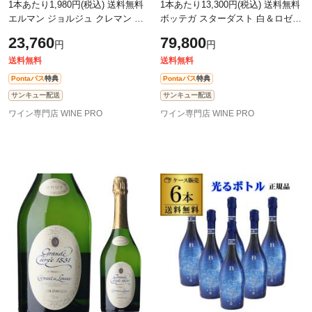
1本あたり1,980円(税込) 送料無料
1本あたり13,300円(税込) 送料無料
エルマン ジョルジュ クレマン ド
ボッテガ スターダスト 白＆ロゼ 2
ボルドー 750ml フランス スパーク
種×3本 6本セット BOX付
23,760
79,800
円
円
リングワイン 浜運
送料無料
送料無料
Pontaパス
特典
Pontaパス
特典
サンキュー配送
サンキュー配送
ワイン専門店 WINE PRO
ワイン専門店 WINE PRO