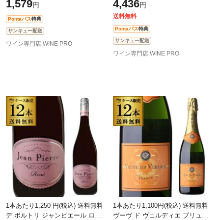
1,579
4,436
円
円
グワイン 浜運
送料無料
Pontaパス
特典
Pontaパス
特典
サンキュー配送
サンキュー配送
ワイン専門店 WINE PRO
ワイン専門店 WINE PRO
1本あたり1,250 円(税込) 送料無料
1本あたり1,100円(税込) 送料無料
デ ボルトリ ジャンピエール ロゼ
ヴーヴ ド ヴェルディエ ブリュッ