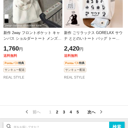
新作 2way フロントポケット キャ
新作 ごリラックス GORELAX サウ
ンバス ショルダートート メンズ
ナ ととのいトート バッグ トート
レディース トートバッグ キャンバ
バッグ レディース メンズ 大容量
1,760
2,420
円
円
ストート ショルダーバッグ 肩掛け
大きめ a4 マチあり おしゃれ かわ
い
送料無料
送料無料
Pontaパス
特典
Pontaパス
特典
サンキュー配送
サンキュー配送
REAL STYLE
REAL STYLE
前へ
1
2
3
4
5
次へ