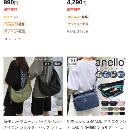
990
4,290
円
円
350ml 500ml 缶 ペットボトル 水筒
ディース ショルダーバッグ ファス
ナー
送料無料
送料無料
★★★
(1)
Pontaパス
特典
サンキュー配送
Pontaパス
特典
REAL STYLE
サンキュー配送
REAL STYLE
新作 ハーフムーン バックルベルト
新作 anello GRANDE アネログラン
ナイロン ショルダーバッグ レディ
デ CABIN 多機能 ショルダーバッ