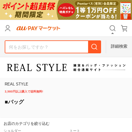
リセット
カテゴリ
カテゴリ
すべて
すべて
価格
価格
すべて
すべて
詳細検索
支払い方法
支払い方法
すべて
すべて
その他の条件
その他の条件
送料無料
送料無料
タイムセール
タイムセール
REAL STYLE
3,980円以上購入で送料無料!
Pontaパス特典対象すべて
Pontaパス特典対象すべて
ポイントUPセレクトのみ
ポイントUPセレクトのみ
■バッグ
サンキュー配送対象
サンキュー配送対象
レビューキャンペーン
レビューキャンペーン
お店のカテゴリを絞り込む
キーワード
キーワード
ショルダー
トート