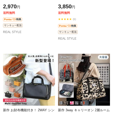
ース メンズ バナナショルダー バ
グ GTM0452 お財布ショルダー お
2,970
3,850
円
円
ッグ バック ボディバッグ ポシェ
財布ポシェット レディース 斜めが
け 軽
送料無料
送料無料
★★★★★
(1)
Pontaパス
特典
サンキュー配送
Pontaパス
特典
REAL STYLE
サンキュー配送
REAL STYLE
新作 お財布機能付き！ 2WAY シン
新作 3way キャリーオン 2層ルーム