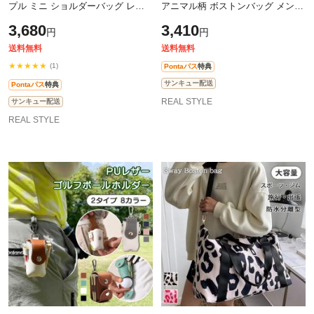
プル ミニ ショルダーバッグ レデ
アニマル柄 ボストンバッグ メンズ
ィース バッグ ミニトートバッグ
レディース 大容量 旅行カバン ト
3,680
3,410
円
円
小さめ 斜めがけ おしゃれ かわい
ートバッグ ショルダーバッグ 大
い
送料無料
送料無料
★★★★★
(1)
Pontaパス
特典
サンキュー配送
Pontaパス
特典
REAL STYLE
サンキュー配送
REAL STYLE