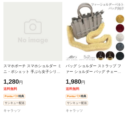
スマホポーチ スマホショルダー ミ
バッグ ショルダー ストラップ フ
ニ・ポシェット 手ぶら女子シリー
ァー ショルダー バッグ チェーン
ズ 【Fタイプ】 全4カラー SWP-
ベルト 付け替え ファーショルダー
1,280
1,980
円
円
SP-F | ミニ ポシェット ポーチ ス
ベルト 7COLOR FSS-BG 翌日配達
マホ
送
送料無料
送料無料
Pontaパス
特典
Pontaパス
特典
サンキュー配送
サンキュー配送
キャラッツ
キャラッツ