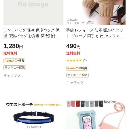
ランチバッグ 保冷 保冷バッグ 保
手袋 レディース 防寒 暖かい ニッ
温 保温バッグ お弁当 保冷剤付き
ト グローブ 両手 かわいい ファー
お弁当袋 お弁当バッグ 防水 耐久
グローブ スマホ スマートフォン対
1,280
490
円
円
性 ホット＆コールドパック付き
応 ハンドウォーマー 冬 ケーブル
【L
送料無料
送料無料
★★★★★
(2)
Pontaパス
特典
サンキュー配送
Pontaパス
特典
キャラッツ
サンキュー配送
キャラッツ