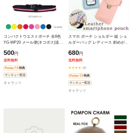
コンパクトウエストポーチ 全8色
スマホ ポーチ ショルダー 縦 ショ
YG-WP20 メール便(ネコポス)送料
ルダーバッグ レディース 斜めがけ
無料
大人 メンズ 小学生 女の子 高校生
500
680
円
円
子供 かわいい スマホポーチ お
送料無料
送料無料
★★★★
(4)
Pontaパス
特典
サンキュー配送
Pontaパス
特典
キャラッツ
サンキュー配送
キャラッツ