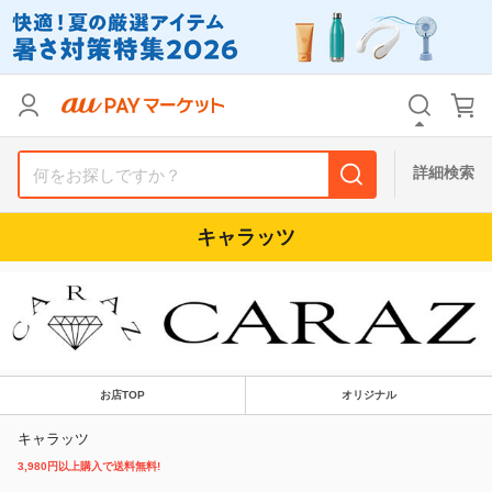
リセット
カテゴリ
カテゴリ
すべて
すべて
価格
価格
すべて
すべて
詳細検索
支払い方法
支払い方法
すべて
すべて
キャラッツ
その他の条件
その他の条件
送料無料
送料無料
タイムセール
タイムセール
Pontaパス特典対象すべて
Pontaパス特典対象すべて
ポイントUPセレクトのみ
ポイントUPセレクトのみ
お店TOP
オリジナル
サンキュー配送対象
サンキュー配送対象
レビューキャンペーン
レビューキャンペーン
キャラッツ
3,980円以上購入で送料無料!
キーワード
キーワード