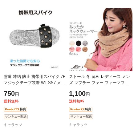
雪道 凍結 防止 携帯用スパイク 7P
ストール 冬 留め レディース メン
マジックテープ装着 WT-SS7 メー
ズ マフラー ファー ファーマフラ
ル便(ネコポス)送料無料
ー レディースマフラー 小さめ 厚
750
1,100
円
円
手 無地 白 シンプル ネックウォー
マ
送料無料
送料無料
Pontaパス
特典
Pontaパス
特典
サンキュー配送
サンキュー配送
キャラッツ
キャラッツ