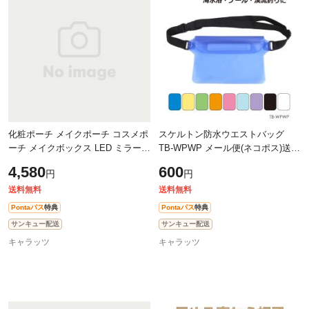
化粧ポーチ メイクポーチ コスメポ
スケルトン防水ウエストバッグ
ーチ メイクボックス LED ミラー
TB-WPWP メール便(ネコポス)送料
大容量 大きめ メイク 小物入れ バ
無料
4,580
600
円
円
ニティ ポーチ バッグ 仕切り 機能
送料無料
送料無料
Pontaパス
特典
Pontaパス
特典
サンキュー配送
サンキュー配送
キャラッツ
キャラッツ