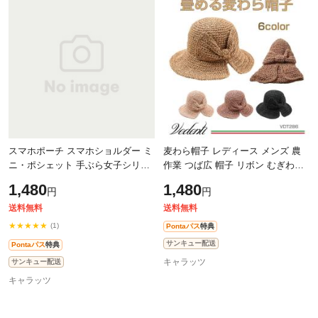
スマホポーチ スマホショルダー ミ
麦わら帽子 レディース メンズ 農
ニ・ポシェット 手ぶら女子シリー
作業 つば広 帽子 リボン むぎわら
ズ 【Eタイプ】 全4カラー SWP-
帽 ワイヤ入り 大きい 可愛い 折り
1,480
1,480
円
円
SP-E | ミニ ポシェット ポーチ ス
たたみ 日焼け止め 熱中症対策 ハ
マホ
ッ
送料無料
送料無料
★★★★★
(1)
Pontaパス
特典
サンキュー配送
Pontaパス
特典
キャラッツ
サンキュー配送
キャラッツ