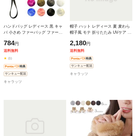
ハンドバッグ レディース 黒 キャ
帽子 ハット レディース 夏 麦わら
バ 小さめ ファーバッグ ファーポ
帽子風 モテ 折りたたみ UVケア 紫
ーチ ポーチ 小物入れ 可愛い かわ
外線カット つば広 ハット リボン
784
2,180
円
円
いい おしゃれ FP01 ミニバッグ メ
UV対策 女優帽 ツバ広 日よけ 2017
ー
送料無料
送料無料
★
(1)
Pontaパス
特典
サンキュー配送
Pontaパス
特典
キャラッツ
サンキュー配送
キャラッツ