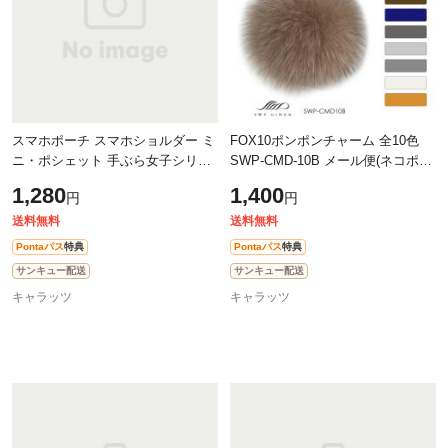
スマホポーチ スマホショルダー ミ
FOX10ポンポンチャーム 全10色
ニ・ポシェット 手ぶら女子シリー
SWP-CMD-10B メール便(ネコポス)
ズ 【Cタイプ】 全4カラー SWP-
送料無料
1,280
1,400
円
円
SP-C | ミニ ポシェット ポーチ ス
マホ
送料無料
送料無料
Pontaパス
特典
Pontaパス
特典
サンキュー配送
サンキュー配送
キャラッツ
キャラッツ