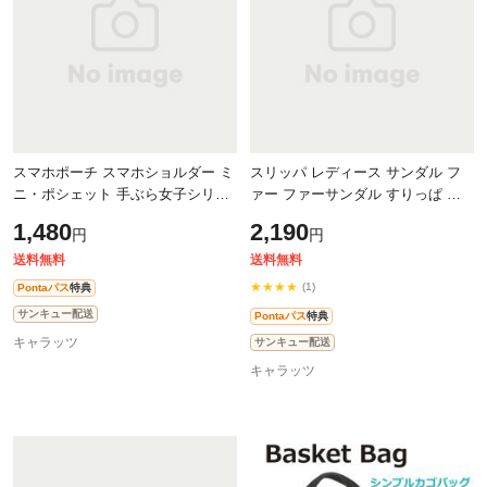
スマホポーチ スマホショルダー ミ
スリッパ レディース サンダル フ
ニ・ポシェット 手ぶら女子シリー
ァー ファーサンダル すりっぱ か
ズ 【Dタイプ】 全3カラー SWP-
わいい 冬 暖かい おしゃれ もこも
1,480
2,190
円
円
SP-D | ミニ ポシェット ポーチ ス
こ ヒール 厚底 【5cm】 ぺたんこ
マホ
ピ
送料無料
送料無料
★★★★
(1)
Pontaパス
特典
サンキュー配送
Pontaパス
特典
キャラッツ
サンキュー配送
キャラッツ