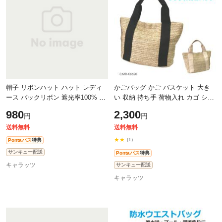
帽子 リボンハット ハット レディ
かごバッグ かご バスケット 大き
ース バックリボン 遮光率100% 紫
い 収納 持ち手 荷物入れ カゴ ショ
外線 UV 対策 小顔効果 涼しい 遮
ルダー 籠 カゴバッグ 籠バッグ ト
980
2,300
円
円
熱 リボン フリーサイズ 全3カラー
ート シンプル レディース バスケ
CZ
送料無料
送料無料
★★
(1)
Pontaパス
特典
サンキュー配送
Pontaパス
特典
キャラッツ
サンキュー配送
キャラッツ